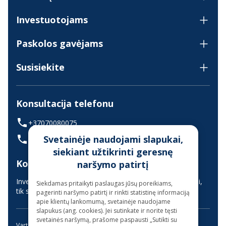
Investuotojams
Paskolos gavėjams
Susisiekite
Konsultacija telefonu
+37070080075
Svetainėje naudojami slapukai,
(skambinant iš užsienio +37068700300)
siekiant užtikrinti geresnę
Konsultavimas gyvai
naršymo patirtį
Investuotojų aptarnavimas vyksta nuotoliniu būdu (gyvai,
Siekdamas pritaikyti paslaugas jūsų poreikiams,
tik suderinus laiką iš anksto)
pagerinti naršymo patirtį ir rinkti statistinę informaciją
apie klientų lankomumą, svetainėje naudojame
slapukus (ang. cookies). Jei sutinkate ir norite tęsti
svetainės naršymą, prašome paspausti „Sutikti su
Vartojimo paskola
Kreditas internetu