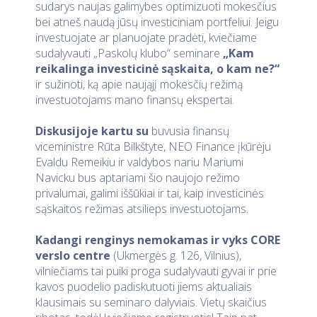
sudarys naujas galimybes optimizuoti mokesčius
bei atneš naudą jūsų investiciniam portfeliui. Jeigu
investuojate ar planuojate pradėti, kviečiame
sudalyvauti „Paskolų klubo“ seminare
„Kam
reikalinga investicinė sąskaita, o kam ne?“
ir sužinoti, ką apie naująjį mokesčių režimą
investuotojams mano finansų ekspertai.
Diskusijoje kartu su
buvusia finansų
viceministre Rūta Bilkštyte, NEO Finance įkūrėju
Evaldu Remeikiu ir valdybos nariu Mariumi
Navicku bus aptariami šio naujojo režimo
privalumai, galimi iššūkiai ir tai, kaip investicinės
sąskaitos režimas atsilieps investuotojams.
Kadangi renginys nemokamas ir vyks CORE
verslo centre
(Ukmergės g. 126, Vilnius),
vilniečiams tai puiki proga sudalyvauti gyvai ir prie
kavos puodelio padiskutuoti jiems aktualiais
klausimais su seminaro dalyviais. Vietų skaičius