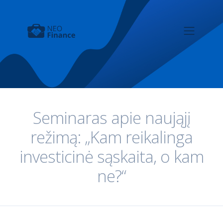
Seminaras apie naująjį
režimą: „Kam reikalinga
investicinė sąskaita, o kam
ne?“