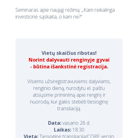
Seminaras apie naująjį režimą: „Kam reikalinga
investicinė sąskaita, o kam ne?“
Vietų skaičius ribotas!
Norint dalyvauti renginyje gyvai
- būtina išankstinė registracija.
Visiems užsiregistravusiems dalyviams,
renginio dieną, nurodytu el. paštu
atsiųsime priminimą apie renginį ir
nuorodą, kur galės stebėti tiesioginę
transliaciją.
Data:
vasario 26 d.
Laikas:
18:30
Vieta:
Tiesioginė transliacija/CORE verslo