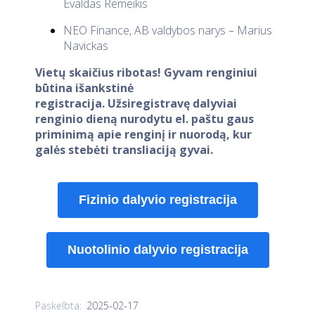
Evaldas Remeikis
NEO Finance, AB valdybos narys – Marius
Navickas
Vietų skaičius ribotas! Gyvam renginiui
būtina išankstinė
registracija. Užsiregistravę dalyviai
renginio dieną nurodytu el. paštu gaus
priminimą apie renginį ir nuorodą, kur
galės stebėti transliaciją gyvai.
Fizinio dalyvio registracija
Nuotolinio dalyvio registracija
2025-02-17
Paskelbta: