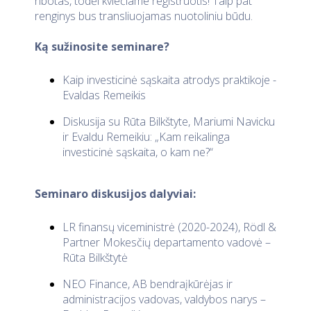
ribotas, todėl kviečiame registruotis! Taip pat
renginys bus transliuojamas nuotoliniu būdu.
Ką sužinosite seminare?
Kaip investicinė sąskaita atrodys praktikoje -
Evaldas Remeikis
Diskusija su Rūta Bilkštyte, Mariumi Navicku
ir Evaldu Remeikiu: „Kam reikalinga
investicinė sąskaita, o kam ne?“
Seminaro diskusijos dalyviai:
LR finansų viceministrė (2020-2024), Rödl &
Partner Mokesčių departamento vadovė –
Rūta Bilkštytė
NEO Finance, AB bendraįkūrėjas ir
administracijos vadovas, valdybos narys –