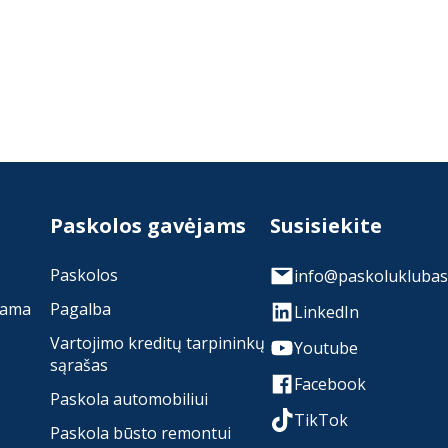
Paskolos gavėjams
Susisiekite
Paskolos
info@paskoluklubas.
rama
Pagalba
LinkedIn
Vartojimo kreditų tarpininkų
Youtube
sąrašas
Facebook
Paskola automobiliui
TikTok
Paskola būsto remontui