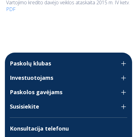
Vartojimo kredito davėjo veiklos ataskaita 2015 m. IV ketv.
PDF
Paskolų klubas
Investuotojams
Paskolos gavėjams
Susisiekite
Konsultacija telefonu