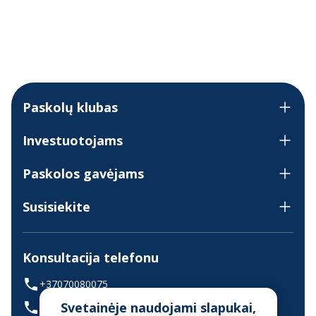
Paskolų klubas
Investuotojams
Paskolos gavėjams
Susisiekite
Konsultacija telefonu
+37070080075
Svetainėje naudojami slapukai,
(skambinant iš užsienio +37068700300)