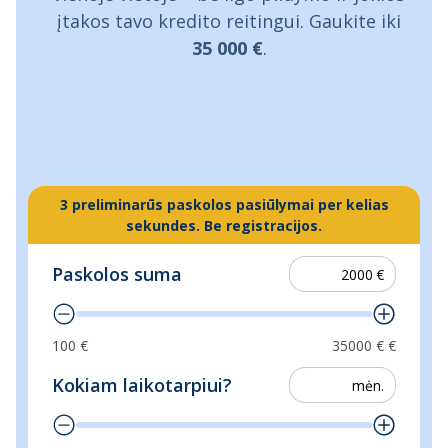
įtakos tavo kredito reitingui. Gaukite iki
35 000 €
.
3 preliminarūs paskolos pasiūlymai per kelias
sekundes. Be registracijos.
Paskolos suma
100
35000 €
Kokiam laikotarpiui?