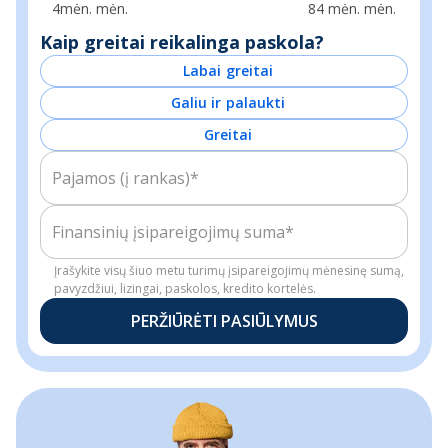
4mėn.
84 mėn.
Kaip greitai reikalinga paskola?
Labai greitai
Galiu ir palaukti
Greitai
Pajamos (į rankas)*
Finansinių įsipareigojimų suma*
Įrašykite visų šiuo metu turimų įsipareigojimų mėnesinę sumą,
pavyzdžiui, lizingai, paskolos, kredito kortelės.
PERŽIŪRĖTI PASIŪLYMUS