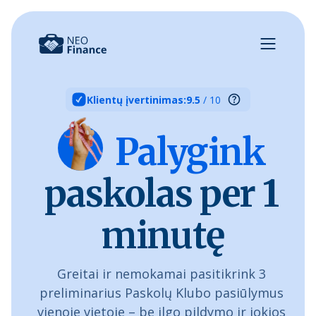
Klientų įvertinimas:
9.5
/ 10
Palygink
paskolas per 1
minutę
Greitai ir nemokamai pasitikrink 3
preliminarius Paskolų Klubo pasiūlymus
vienoje vietoje – be ilgo pildymo ir jokios