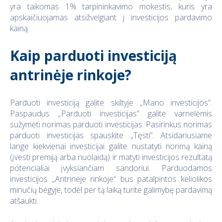
yra taikomas 1% tarpininkavimo mokestis, kuris yra
apskaičiuojamas atsižvelgiant į investicijos pardavimo
kainą.
Kaip parduoti investiciją
antrinėje rinkoje?
Parduoti investiciją galite skiltyje „Mano investicijos”.
Paspaudus „Parduoti investicijas” galite varnelėmis
sužymėti norimas parduoti investicijas. Pasirinkus norimas
parduoti investicijas spauskite „Tęsti”. Atsidariusiame
lange kiekvienai investicijai galite nustatyti norimą kainą
(įvesti premiją arba nuolaidą) ir matyti investicijos rezultatą
potencialiai įvyksiančiam sandoriui. Parduodamos
investicijos „Antrinėje rinkoje“ bus patalpintos keliolikos
minučių bėgyje, todėl per tą laiką turite galimybę pardavimą
atšaukti.