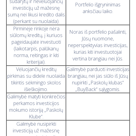
sudarytų ir nevėluojančių
Portfelio išgryninimas
investicijų už mažesnę
anksčiau laiko.
sumą nei likusi kredito dalis
(perkant su nuolaida).
Pirminėje rinkoje nėra
Noras iš portfelio pašalinti,
siūlomų kreditų, į kuriuos
Jūsų nuomone,
pageidaujate investuoti
neperspektyvias investicijas,
(laikotarpis, palūkanų
kurias kiti investuotojai
norma, reitingas ir kiti
vertina brangiau nei Jūs.
kriterijai).
Vėluojančių kreditų
Galimybė parduoti investicijas
pirkimas su didele nuolaida
brangiau, nei jas siūlo iš Jūsų
tikintis sėkmingo skolos
nupirkti „Paskolų klubas“
išieškojimo.
„BuyBack“ sąlygomis.
Galimybė matyti konkrečios
perkamos investicijos
mokumo istoriją „Paskolų
Klube“.
Galimybė nusipirkti
investiciją už mažesnę