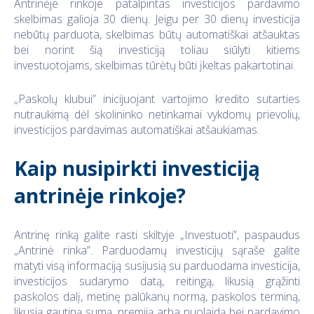
Antrinėje rinkoje patalpintas investicijos pardavimo
skelbimas galioja 30 dienų. Jeigu per 30 dienų investicija
nebūtų parduota, skelbimas būtų automatiškai atšauktas
bei norint šią investiciją toliau siūlyti kitiems
investuotojams, skelbimas tūrėtų būti įkeltas pakartotinai.
„Paskolų klubui” inicijuojant vartojimo kredito sutarties
nutraukimą dėl skolininko netinkamai vykdomų prievolių,
investicijos pardavimas automatiškai atšaukiamas.
Kaip nusipirkti investiciją
antrinėje rinkoje?
Antrinę rinką galite rasti skiltyje „Investuoti”, paspaudus
„Antrinė rinka”
. Parduodamų investicijų sąraše galite
matyti visą informaciją susijusią su parduodama investicija,
investicijos sudarymo datą, reitingą, likusią grąžinti
paskolos dalį, metinę palūkanų normą, paskolos terminą,
likusią gautiną sumą, premiją arba nuolaidą bei pardavimo