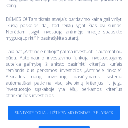
kainą.
DĖMESIO! Tam tikrais atvejais pardavimo kaina gali viršyti
likusią paskolos dalį, tad reiktų lyginti šias dvi sumas.
Norėdami įsigyti investiciją antrinėje rinkoje spauskite
mygtuką „pirkti“ ir pasirašykite sutartį.
Taip pat „Antrinėje rinkoje“ galima investuoti ir automatiniu
būdu. Automatinio investavimo funkcija investuotojams
suteikia galimybę iš anksto pasirinkti kriterijus, kuriais
remiantis bus perkamos investicijos „Antrinėje rinkoje“.
Atsiradus naujų investicijų pasiūlymams, sistema
automatiškai patikrina visų skelbimų kriterijus ir, jeigu
investuotojo sąskaitoje yra lėšų, perkamos kriterijus
atitinkančios investicijos.
SKAITYKITE TOLIAU: UŽTIKRINIMO FONDAS IR BUYBACK