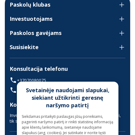
Paskolų klubas
Investuotojams
Paskolos gavėjams
Susisiekite
Konsultacija telefonu
+37070080075
Svetainėje naudojami slapukai,
(skambinant iš užsienio +37068700300)
siekiant užtikrinti geresnę
Konsultavimas gyvai
naršymo patirtį
Investuotojų aptarnavimas vyksta nuotoliniu būdu (gyvai,
Siekdamas pritaikyti paslaugas jūsų poreikiams,
tik suderinus laiką iš anksto)
pagerinti naršymo patirtį ir rinkti statistinę informaciją
apie klientų lankomumą, svetainėje naudojame
slapukus (ang. cookies). Jei sutinkate ir norite tęsti