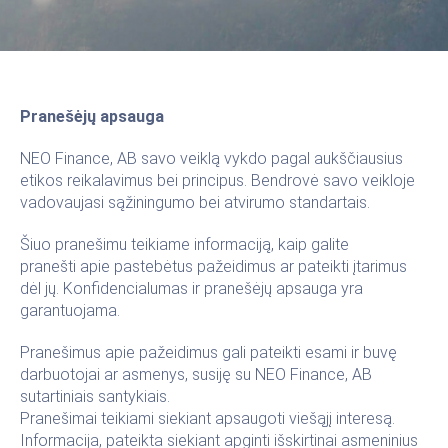
Pranešėjų apsauga
NEO Finance, AB savo veiklą vykdo pagal aukščiausius
etikos reikalavimus bei principus. Bendrovė savo veikloje
vadovaujasi sąžiningumo bei atvirumo standartais.
Šiuo pranešimu teikiame informaciją, kaip galite
pranešti apie pastebėtus pažeidimus ar pateikti įtarimus
dėl jų. Konfidencialumas ir pranešėjų apsauga yra
garantuojama.
Pranešimus apie pažeidimus gali pateikti esami ir buvę
darbuotojai ar asmenys, susiję su NEO Finance, AB
sutartiniais santykiais.
Pranešimai teikiami siekiant apsaugoti viešąjį interesą.
Informacija, pateikta siekiant apginti išskirtinai asmeninius