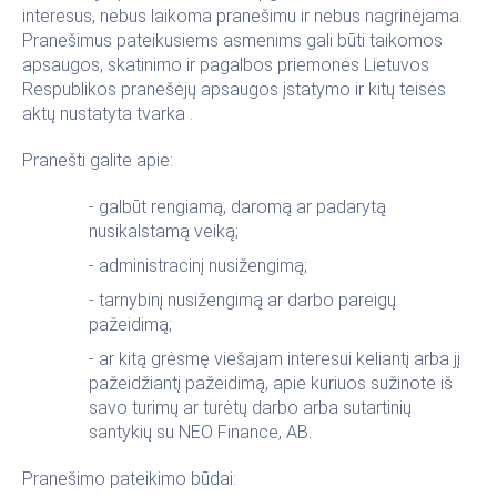
interesus, nebus laikoma pranešimu ir nebus nagrinėjama.
Pranešimus pateikusiems asmenims gali būti taikomos
apsaugos, skatinimo ir pagalbos priemonės Lietuvos
Respublikos pranešėjų apsaugos įstatymo ir kitų teisės
aktų nustatyta tvarka .
Pranešti galite apie:
- galbūt rengiamą, daromą ar padarytą
nusikalstamą veiką;
- administracinį nusižengimą;
- tarnybinį nusižengimą ar darbo pareigų
pažeidimą;
- ar kitą grėsmę viešajam interesui keliantį arba jį
pažeidžiantį pažeidimą, apie kuriuos sužinote iš
savo turimų ar turėtų darbo arba sutartinių
santykių su NEO Finance, AB.
Pranešimo pateikimo būdai: