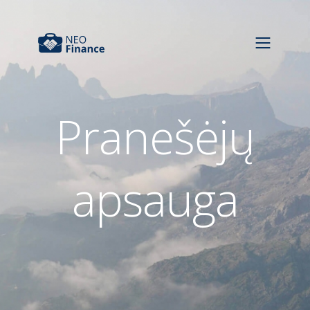
Pranešėjų
apsauga