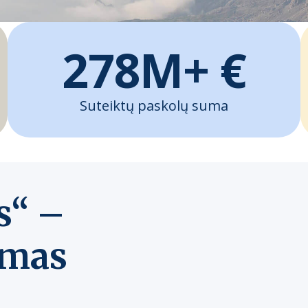
278M+ €
Suteiktų paskolų suma
s“ –
amas