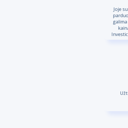
Joje s
parduot
galima 
kain
Investi
Užt