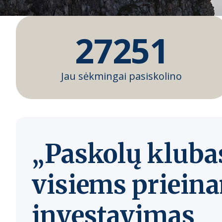
27251
Jau sėkmingai pasiskolino
„Paskolų kluba
visiems priein
investavimas