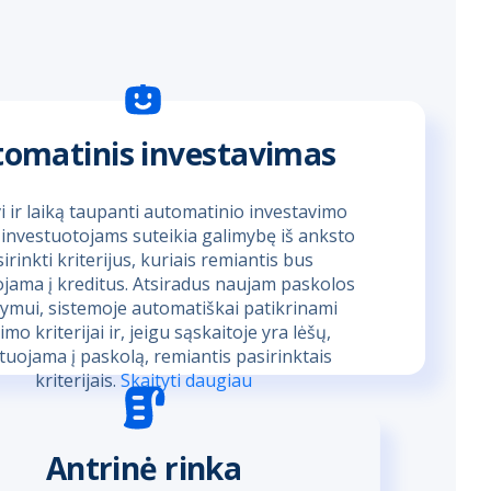
omatinis investavimas
i ir laiką taupanti automatinio investavimo
 investuotojams suteikia galimybę iš anksto
irinkti kriterijus, kuriais remiantis bus
ojama į kreditus. Atsiradus naujam paskolos
lymui, sistemoje automatiškai patikrinami
imo kriterijai ir, jeigu sąskaitoje yra lėšų,
tuojama į paskolą, remiantis pasirinktais
kriterijais.
Skaityti daugiau
Antrinė rinka