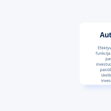
Aut
Efektyv
funkcija
pas
investu
pasiū
skelb
inves