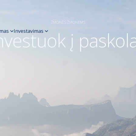
ŽMONĖS ŽMONĖMS
nvestuok į paskol