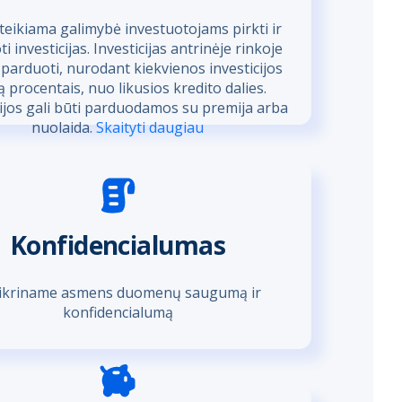
uteikiama galimybė investuotojams pirkti ir
i investicijas. Investicijas antrinėje rinkoje
parduoti, nurodant kiekvienos investicijos
ą procentais, nuo likusios kredito dalies.
cijos gali būti parduodamos su premija arba
nuolaida.
Skaityti daugiau
Konfidencialumas
ikriname asmens duomenų saugumą ir
konfidencialumą