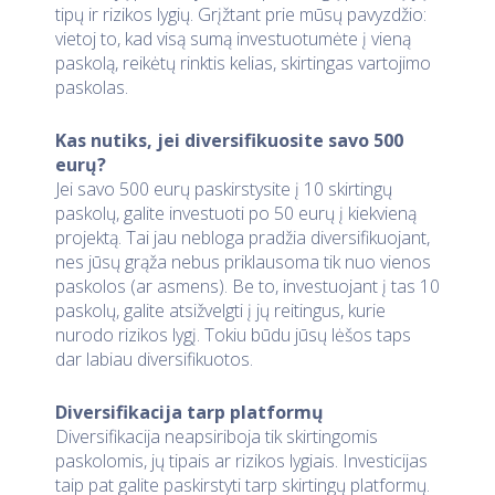
tipų ir rizikos lygių. Grįžtant prie mūsų pavyzdžio:
vietoj to, kad visą sumą investuotumėte į vieną
paskolą, reikėtų rinktis kelias, skirtingas vartojimo
paskolas.
Kas nutiks, jei diversifikuosite savo 500
eurų?
Jei savo 500 eurų paskirstysite į 10 skirtingų
paskolų, galite investuoti po 50 eurų į kiekvieną
projektą. Tai jau nebloga pradžia diversifikuojant,
nes jūsų grąža nebus priklausoma tik nuo vienos
paskolos (ar asmens). Be to, investuojant į tas 10
paskolų, galite atsižvelgti į jų reitingus, kurie
nurodo rizikos lygį. Tokiu būdu jūsų lėšos taps
dar labiau diversifikuotos.
Diversifikacija tarp platformų
Diversifikacija neapsiriboja tik skirtingomis
paskolomis, jų tipais ar rizikos lygiais. Investicijas
taip pat galite paskirstyti tarp skirtingų platformų.