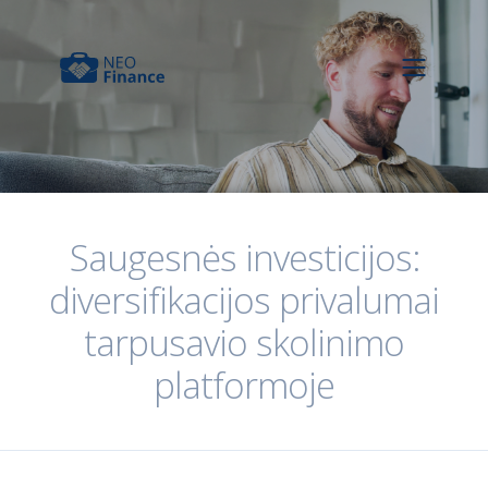
Saugesnės investicijos:
diversifikacijos privalumai
tarpusavio skolinimo
platformoje