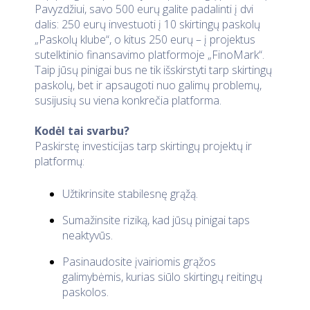
Pavyzdžiui, savo 500 eurų galite padalinti į dvi
dalis: 250 eurų investuoti į 10 skirtingų paskolų
„Paskolų klube“, o kitus 250 eurų – į projektus
sutelktinio finansavimo platformoje „FinoMark“.
Taip jūsų pinigai bus ne tik išskirstyti tarp skirtingų
paskolų, bet ir apsaugoti nuo galimų problemų,
susijusių su viena konkrečia platforma.
Kodėl tai svarbu?
Paskirstę investicijas tarp skirtingų projektų ir
platformų:
Užtikrinsite stabilesnę grąžą.
Sumažinsite riziką, kad jūsų pinigai taps
neaktyvūs.
Pasinaudosite įvairiomis grąžos
galimybėmis, kurias siūlo skirtingų reitingų
paskolos.