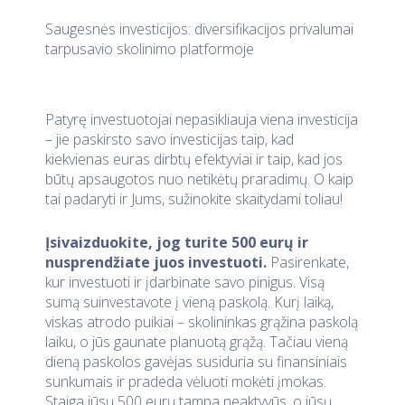
Saugesnės investicijos: diversifikacijos privalumai
tarpusavio skolinimo platformoje
Patyrę investuotojai nepasikliauja viena investicija
– jie paskirsto savo investicijas taip, kad
kiekvienas euras dirbtų efektyviai ir taip, kad jos
būtų apsaugotos nuo netikėtų praradimų. O kaip
tai padaryti ir Jums, sužinokite skaitydami toliau!
Įsivaizduokite, jog turite
500
eurų ir
nusprendžiate juos investuoti.
Pasirenkate,
kur investuoti ir įdarbinate savo pinigus. Visą
sumą suinvestavote į vieną paskolą. Kurį laiką,
viskas atrodo puikiai – skolininkas grąžina paskolą
laiku, o jūs gaunate planuotą grąžą. Tačiau vieną
dieną paskolos gavėjas susiduria su finansiniais
sunkumais ir pradeda vėluoti mokėti įmokas.
Staiga jūsų 500 eurų tampa neaktyvūs, o jūsų