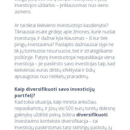
investicijos uždarbis – priklausomas nuo vieno
asmens.
Ar tai tikrai kiekvieno investuotojo kasdienybė?
Tikriausiai esate girdėję apie žmones, kurie nuolat
investuoja, ir dažnai kyla klausimas – iš kur tiek
pinigų investavimui? Paslaptis dažniausiai slypi ne
tik jų turimuose resursuose, bet ir strategiškame
požiūryje. Patyrę investuotojai nepasikliauja viena
investicija – jie paskirsto savo investicijas taip, kad
kiekvienas euras dirbtų efektyviai ir būtų
apsaugotas nuo netikėtų praradimų.
Kaip diversifikuoti savo investicijų
portfelį?
Kad tokia situacija, kaip minėta anksčiau,
nepasikartotų, ir jūsų visi 500 eurų turėtų didesnę
galimybę uždirbti pelną, būtina
diversifikuoti
.
Investavimo kontekste diversifikacija – tai
investicijų paskirstymas tarp skirtingų paskolų, jų