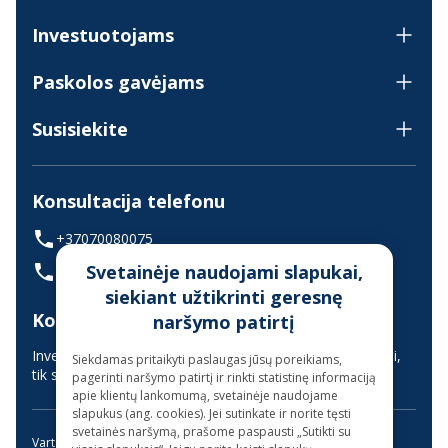
Investuotojams
Paskolos gavėjams
Susisiekite
Konsultacija telefonu
+37070080075
Svetainėje naudojami slapukai,
(skambinant iš užsienio +37068700300)
siekiant užtikrinti geresnę
Konsultavimas gyvai
naršymo patirtį
Investuotojų aptarnavimas vyksta nuotoliniu būdu (gyvai,
Siekdamas pritaikyti paslaugas jūsų poreikiams,
tik suderinus laiką iš anksto)
pagerinti naršymo patirtį ir rinkti statistinę informaciją
apie klientų lankomumą, svetainėje naudojame
slapukus (ang. cookies). Jei sutinkate ir norite tęsti
svetainės naršymą, prašome paspausti „Sutikti su
Vartojimo paskola
Kreditas internetu