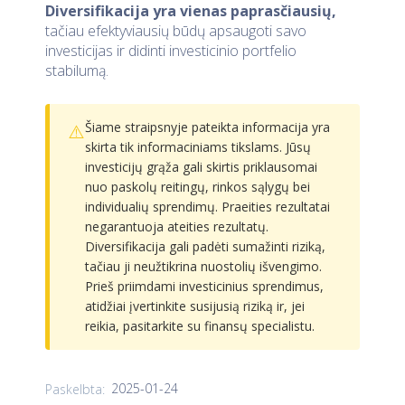
Diversifikacija yra vienas paprasčiausių,
tačiau efektyviausių būdų apsaugoti savo
investicijas ir didinti investicinio portfelio
stabilumą.
Šiame straipsnyje pateikta informacija yra
⚠️
skirta tik informaciniams tikslams. Jūsų
investicijų grąža gali skirtis priklausomai
nuo paskolų reitingų, rinkos sąlygų bei
individualių sprendimų. Praeities rezultatai
negarantuoja ateities rezultatų.
Diversifikacija gali padėti sumažinti riziką,
tačiau ji neužtikrina nuostolių išvengimo.
Prieš priimdami investicinius sprendimus,
atidžiai įvertinkite susijusią riziką ir, jei
reikia, pasitarkite su finansų specialistu.
2025-01-24
Paskelbta: