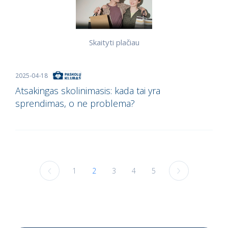
Skaityti plačiau
2025-04-18
Atsakingas skolinimasis: kada tai yra
sprendimas, o ne problema?
1
2
3
4
5