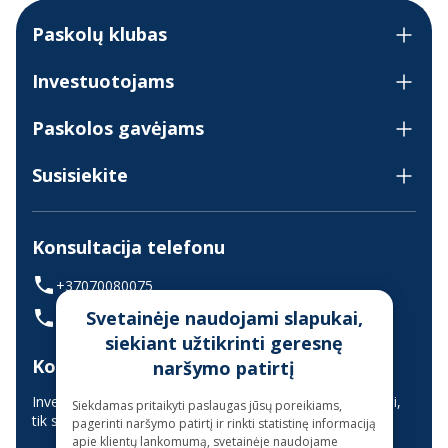
Paskolų klubas
Investuotojams
Paskolos gavėjams
Susisiekite
Konsultacija telefonu
+37070080075
Svetainėje naudojami slapukai,
(skambinant iš užsienio +37068700300)
siekiant užtikrinti geresnę
Konsultavimas gyvai
naršymo patirtį
Investuotojų aptarnavimas vyksta nuotoliniu būdu (gyvai,
Siekdamas pritaikyti paslaugas jūsų poreikiams,
tik suderinus laiką iš anksto)
pagerinti naršymo patirtį ir rinkti statistinę informaciją
apie klientų lankomumą, svetainėje naudojame