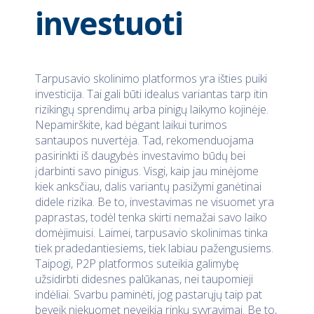
investuoti
Tarpusavio skolinimo platformos yra išties puiki
investicija. Tai gali būti idealus variantas tarp itin
rizikingų sprendimų arba pinigų laikymo kojinėje.
Nepamirškite, kad bėgant laikui turimos
santaupos nuvertėja. Tad, rekomenduojama
pasirinkti iš daugybės investavimo būdų bei
įdarbinti savo pinigus. Visgi, kaip jau minėjome
kiek anksčiau, dalis variantų pasižymi ganėtinai
didele rizika. Be to, investavimas ne visuomet yra
paprastas, todėl tenka skirti nemažai savo laiko
domėjimuisi. Laimei, tarpusavio skolinimas tinka
tiek pradedantiesiems, tiek labiau pažengusiems.
Taipogi, P2P platformos suteikia galimybę
užsidirbti didesnes palūkanas, nei taupomieji
indėliai. Svarbu paminėti, jog pastarųjų taip pat
beveik niekuomet neveikia rinkų svyravimai. Be to,