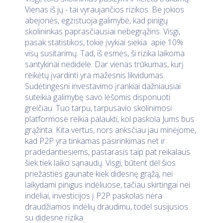
Vienas iš jų - tai vyraujančios rizikos. Be jokios
abejonės, egzistuoja galimybė, kad pinigų
skolininkas paprasčiausiai nebegrąžins. Visgi,
pasak statistikos, tokie įvykiai siekia apie 10%
visų susitarimų. Tad, iš esmės, ši rizika laikoma
santykinai nedidele. Dar vienas trūkumas, kurį
reikėtų įvardinti yra mažesnis likvidumas.
Sudėtingesni investavimo įrankiai dažniausiai
suteikia galimybę savo lėšomis disponuoti
greičiau. Tuo tarpu, tarpusavio skolinimosi
platformose reikia palaukti, kol paskola Jums bus
grąžinta. Kita vertus, nors anksčiau jau minėjome,
kad P2P yra tinkamas pasirinkimas net ir
pradedantiesiems, pastarasis taip pat reikalaus
šiek tiek laiko sąnaudų. Visgi, būtent dėl šios
priežasties gaunate kiek didesnę grąžą, nei
laikydami pinigus indėliuose, tačiau skirtingai nei
indėliai, investicijos į P2P paskolas nėra
draudžiamos indėlių draudimu, todėl susijusios
su didesne rizika.