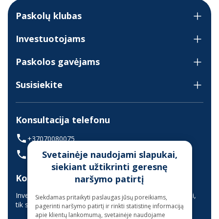
Paskolų klubas
Investuotojams
Paskolos gavėjams
Susisiekite
Konsultacija telefonu
+37070080075
Svetainėje naudojami slapukai,
(skambinant iš užsienio +37068700300)
siekiant užtikrinti geresnę
Konsultavimas gyvai
naršymo patirtį
Investuotojų aptarnavimas vyksta nuotoliniu būdu (gyvai,
Siekdamas pritaikyti paslaugas jūsų poreikiams,
tik suderinus laiką iš anksto)
pagerinti naršymo patirtį ir rinkti statistinę informaciją
apie klientų lankomumą, svetainėje naudojame