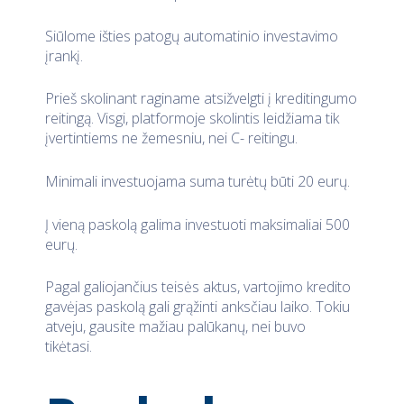
Siūlome išties patogų automatinio investavimo
įrankį.
Prieš skolinant raginame atsižvelgti į kreditingumo
reitingą. Visgi, platformoje skolintis leidžiama tik
įvertintiems ne žemesniu, nei C- reitingu.
Minimali investuojama suma turėtų būti 20 eurų.
Į vieną paskolą galima investuoti maksimaliai 500
eurų.
Pagal galiojančius teisės aktus, vartojimo kredito
gavėjas paskolą gali grąžinti anksčiau laiko. Tokiu
atveju, gausite mažiau palūkanų, nei buvo
tikėtasi.