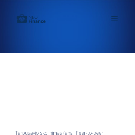
Tarpusavio skolinimo
platformos: Paskolų klubo
pranašumai
Tarpusavio skolinimas (angl. Peer-to-peer