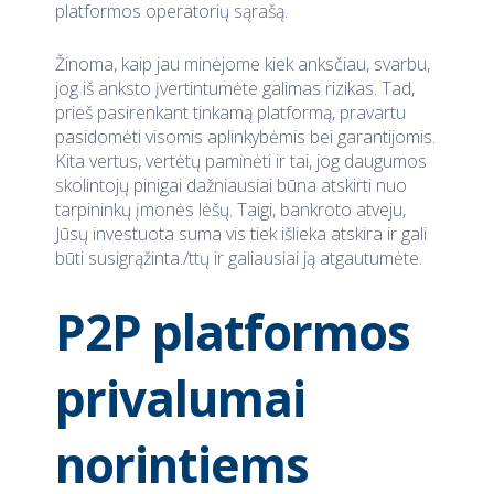
platformos operatorių sąrašą.
Žinoma, kaip jau minėjome kiek anksčiau, svarbu,
jog iš anksto įvertintumėte galimas rizikas. Tad,
prieš pasirenkant tinkamą platformą, pravartu
pasidomėti visomis aplinkybėmis bei garantijomis.
Kita vertus, vertėtų paminėti ir tai, jog daugumos
skolintojų pinigai dažniausiai būna atskirti nuo
tarpininkų įmonės lėšų. Taigi, bankroto atveju,
Jūsų investuota suma vis tiek išlieka atskira ir gali
būti susigrąžinta./ttų ir galiausiai ją atgautumėte.
P2P platformos
privalumai
norintiems