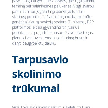
pavyksta gauti geresnes sąlygas, ilgesnį grąžinimo
terminą bei palankesnes palūkanas. Visgi, svarbu
paminėti ir tai, jog skirtingi asmenys turi itin
skirtingų poreikių. Tačiau, dauguma bankų siūlo
ganėtinai siaurą paskolų spektrą. Tuo tarpu, P2P
platformos leidžia įgyvendinti itin įvairius
poreikius. Taigi, galite finansuoti savo atostogas,
planuoti vestuves, remontuoti turimą būstą ir
daryti daugybė kitų dalykų.
Tarpusavio
skolinimo
trūkumai
Visgi, toks skolinimas pasižymi ir keletu trūkumų.