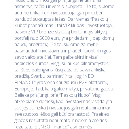
asmenys, tačiau ir verslo subjektai. Be to, siūlome
antrinę rinką. Ten investuotojai gali pirkti bei
parduoti sukauptas lėšas. Dar vienas “Paskolų
klubo” pranašumas - tai VIP klubas. Investuotojai,
pasiekę VIP bronze statusą bei turintys aktyvų
portfelį nuo 5000 eurų yra pridedami į papildomų
naudų programą. Be to, siūlome galimybę
pasinaudoti investavimu ir pradėti kaupti pinigus
savo vaiko ateičiai. Tam galite skirti ir visai
nedideles sumas. Visgi, sulaukus pilnametystės,
tai išties palengvins Jūsų atžalos savarankišką
pradžią. Svarbu paminėti ir tai, jog “NEO
FINANCE” yra viena saugiausių P2P platformų
Europoje. Tad, kaip galite matyti, privalumų gausu.
Belieka prisijungti prie “Paskolų klubo”. Visgi,
atkreipiame dėmesį, kad investavimas visada yra
susijęs su rizika (investicijos gali neatsipirkti ir/ar
investuotos lėšos gali būti prarastos). Praeities
grąžos rezultatai nenumato ir nelemia ateities
rezultatų, o „NEO Finance“ asmeninės