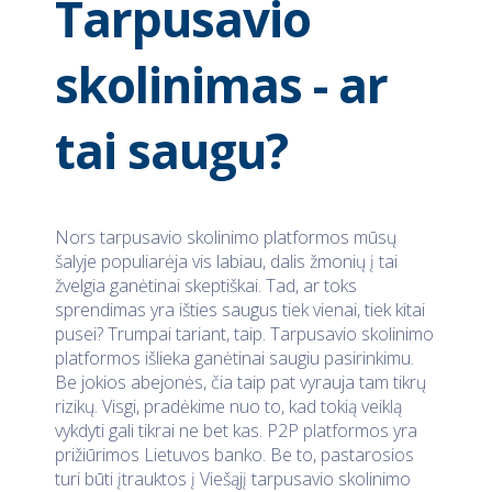
Tarpusavio
skolinimas - ar
tai saugu?
Nors tarpusavio skolinimo platformos mūsų
šalyje populiarėja vis labiau, dalis žmonių į tai
žvelgia ganėtinai skeptiškai. Tad, ar toks
sprendimas yra išties saugus tiek vienai, tiek kitai
pusei? Trumpai tariant, taip. Tarpusavio skolinimo
platformos išlieka ganėtinai saugiu pasirinkimu.
Be jokios abejonės, čia taip pat vyrauja tam tikrų
rizikų. Visgi, pradėkime nuo to, kad tokią veiklą
vykdyti gali tikrai ne bet kas. P2P platformos yra
prižiūrimos Lietuvos banko. Be to, pastarosios
turi būti įtrauktos į Viešąjį tarpusavio skolinimo