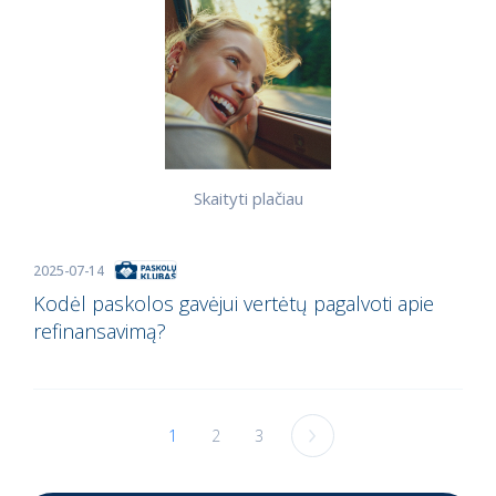
Skaityti plačiau
2025-07-14
Kodėl paskolos gavėjui vertėtų pagalvoti apie
refinansavimą?
1
2
3