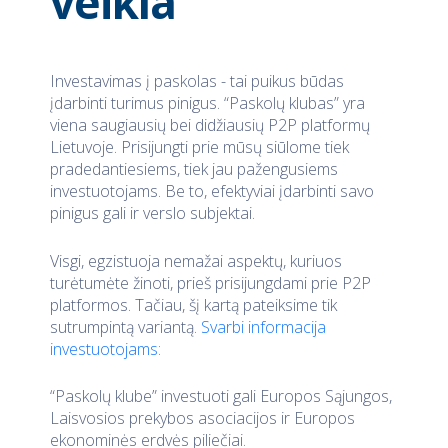
veikla
Investavimas į paskolas - tai puikus būdas
įdarbinti turimus pinigus. “Paskolų klubas” yra
viena saugiausių bei didžiausių P2P platformų
Lietuvoje. Prisijungti prie mūsų siūlome tiek
pradedantiesiems, tiek jau pažengusiems
investuotojams. Be to, efektyviai įdarbinti savo
pinigus gali ir verslo subjektai.
Visgi, egzistuoja nemažai aspektų, kuriuos
turėtumėte žinoti, prieš prisijungdami prie P2P
platformos. Tačiau, šį kartą pateiksime tik
sutrumpintą variantą.
Svarbi informacija
investuotojams
:
“Paskolų klube” investuoti gali Europos Sąjungos,
Laisvosios prekybos asociacijos ir Europos
ekonominės erdvės piliečiai.