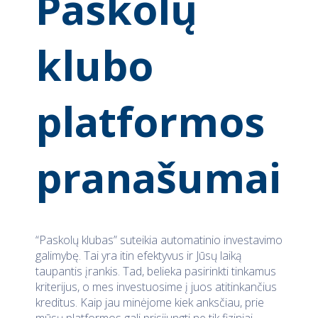
Paskolų
klubo
platformos
pranašumai
“Paskolų klubas” suteikia automatinio investavimo
galimybę. Tai yra itin efektyvus ir Jūsų laiką
taupantis įrankis. Tad, belieka pasirinkti tinkamus
kriterijus, o mes investuosime į juos atitinkančius
kreditus. Kaip jau minėjome kiek anksčiau, prie
mūsų platformos gali prisijungti ne tik fiziniai