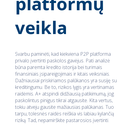
platformų
veikla
Svarbu paminėti, kad kiekviena P2P platforma
privalo įvertinti paskolos gavėjus. Pati analizė
būna paremta kredito istorija bei turimais
finansiniais įsipareigojimais ir kitais veiksniais.
Dažniausiai priskiriamos palūkanos yra susiję su
kreditingumu. Be to, rizikos lygis yra vertinamas
raidėmis. A+ atspindi didžiausią patikimumą, jog
paskolintus pinigus tikrai atgausite. Kita vertus,
tokiu atveju gausite mažiausias palūkanas. Tuo
tarpu, tolesnės raidės reiškia vis labiau kylančią
riziką. Tad, nepamirškite pastarosios įvertinti.