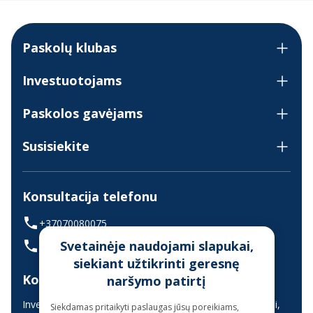
Paskolų klubas
Investuotojams
Paskolos gavėjams
Susisiekite
Konsultacija telefonu
+37070080075
Svetainėje naudojami slapukai,
(skambinant iš užsienio +37068700300)
siekiant užtikrinti geresnę
Konsultavimas gyvai
naršymo patirtį
Investuotojų aptarnavimas vyksta nuotoliniu būdu (gyvai,
Siekdamas pritaikyti paslaugas jūsų poreikiams,