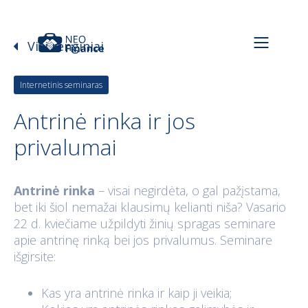
Visi renginiai
Internetinis seminaras
Antrinė rinka ir jos
privalumai
A
ntrinė rinka
– visai negirdėta, o gal pažįstama,
bet iki šiol nemažai klausimų kelianti niša? Vasario
22 d. kviečiame užpildyti žinių spragas seminare
apie antrinę rinką bei jos privalumus. Seminare
išgirsite:
Kas yra antrinė rinka ir kaip ji veikia;