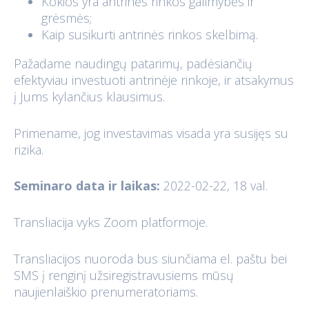
Kokios yra antrinės rinkos galimybės ir
grėsmės;
Kaip susikurti antrinės rinkos skelbimą.
Pažadame naudingų patarimų, padėsiančių
efektyviau investuoti antrinėje rinkoje, ir atsakymus
į Jums kylančius klausimus.
Primename, jog investavimas visada yra susijęs su
rizika.
Seminaro data ir laikas:
2022-02-22, 18 val.
Transliacija vyks Zoom platformoje.
Transliacijos nuoroda bus siunčiama el. paštu bei
SMS į renginį užsiregistravusiems mūsų
naujienlaiškio prenumeratoriams.