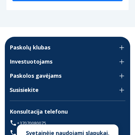
Paskolų klubas
Investuotojams
Paskolos gavėjams
Susisiekite
Konsultacija telefonu
+37070080075
Svetainėje naudojami slapukai,
(skambinant iš užsienio +37068700300)