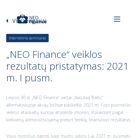
Visi renginiai
Internetinis seminaras
„NEO Finance“ veiklos
rezultatų pristatymas: 2021
m. I pusm.
Liepos 30 d. „NEO Finance“ viešai „Nasdaq Baltic“
alternatyviojoje akcijų biržoje paskelbė 2021 m. I-ojo pusmečio
veiklos ataskaitą, kurioje atskleidė įmonės, išskaidant pagal
kiekvieną administruojamą prekės ženklą, finansinius rezultatus.
Visus norinčius išgirsti, kaip mums sekėsi I-ąjį 2021 m. pusmetį,