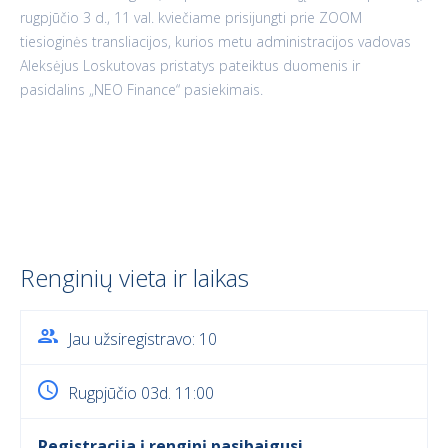
rugpjūčio 3 d., 11 val. kviečiame prisijungti prie ZOOM
tiesioginės transliacijos, kurios metu administracijos vadovas
Aleksėjus Loskutovas pristatys pateiktus duomenis ir
pasidalins „NEO Finance“ pasiekimais.
Renginių vieta ir laikas
Jau užsiregistravo: 10
Rugpjūčio 03d. 11:00
Registracija į renginį pasibaigusi