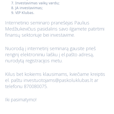
Investavimas vaikų vardu;
JA investavimas;
VIP Klubas.
Internetinio seminaro pranešėjas Paulius
Medžiukevičius pasidalins savo ilgamete patirtimi
finansų sektoriuje bei investavime.
Nuorodą į internetinį seminarą gausite prieš
renginį elektroniniu laišku į el.pašto adresą,
nurodytą registracijos metu.
Kilus bet kokiems klausimams, kviečiame kreiptis
el. paštu
investuotojams@paskoluklubas.lt
ar
telefonu 870080075.
Iki pasimatymo!