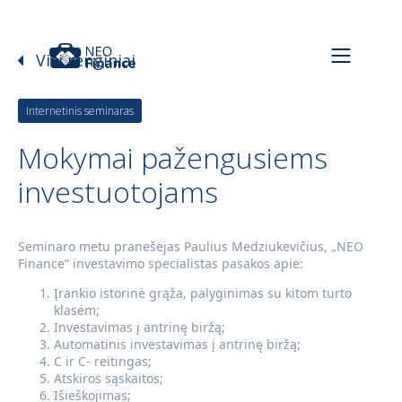
Visi renginiai
Internetinis seminaras
Mokymai pažengusiems
investuotojams
Seminaro metu pranešėjas Paulius Medziukevičius, „NEO
Finance“ investavimo specialistas pasakos apie:
Įrankio istorinė grąža, palyginimas su kitom turto
klasėm;
Investavimas į antrinę biržą;
Automatinis investavimas į antrinę biržą;
C ir C- reitingas;
Atskiros sąskaitos;
Išieškojimas;