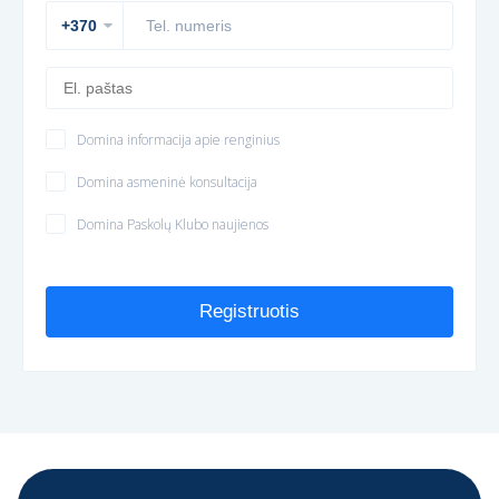
Domina informacija apie renginius
Domina asmeninė konsultacija
Domina Paskolų Klubo naujienos
Registruotis