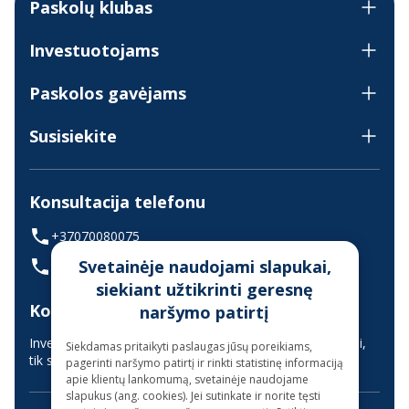
Paskolų klubas
Investuotojams
Paskolos gavėjams
Susisiekite
Konsultacija telefonu
+37070080075
Svetainėje naudojami slapukai,
(skambinant iš užsienio +37068700300)
siekiant užtikrinti geresnę
Konsultavimas gyvai
naršymo patirtį
Investuotojų aptarnavimas vyksta nuotoliniu būdu (gyvai,
Siekdamas pritaikyti paslaugas jūsų poreikiams,
tik suderinus laiką iš anksto)
pagerinti naršymo patirtį ir rinkti statistinę informaciją
apie klientų lankomumą, svetainėje naudojame
slapukus (ang. cookies). Jei sutinkate ir norite tęsti