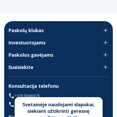
Paskolų klubas
Investuotojams
Paskolos gavėjams
Susisiekite
Konsultacija telefonu
+37070080075
Svetainėje naudojami slapukai,
(skambinant iš užsienio +37068700300)
siekiant užtikrinti geresnę
Konsultavimas gyvai