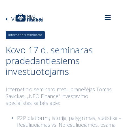
Visi renginiai
Internetinis seminaras
Kovo 17 d. seminaras
pradedantiesiems
investuotojams
Internetinio seminaro metu pranešėjas Tomas
Savickas, „NEO Finance" investavimo
specialistas kalbės apie:
P2P platformų istorija, palyginimas, statistika –
Reguliuojamas vs. Nereguliuojamos, esama