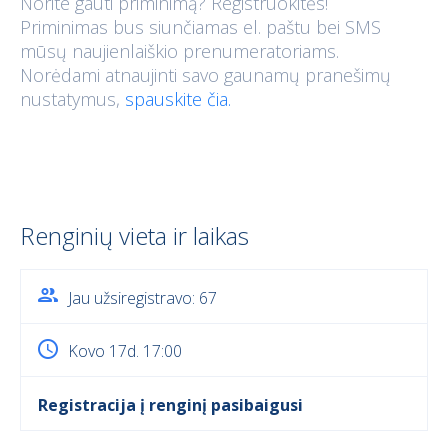
Norite gauti priminimą? Registruokitės!
Priminimas bus siunčiamas el. paštu bei SMS
mūsų naujienlaiškio prenumeratoriams.
Norėdami atnaujinti savo gaunamų pranešimų
nustatymus,
spauskite čia.
Renginių vieta ir laikas
Jau užsiregistravo: 67
Kovo 17d. 17:00
Registracija į renginį pasibaigusi