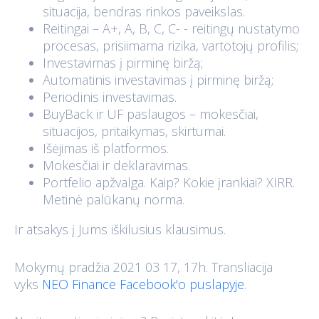
situacija, bendras rinkos paveikslas.
Reitingai – A+, A, B, C, C- - reitingų nustatymo
procesas, prisiimama rizika, vartotojų profilis;
Investavimas į pirminę biržą;
Automatinis investavimas į pirminę biržą;
Periodinis investavimas.
BuyBack ir UF paslaugos – mokesčiai,
situacijos, pritaikymas, skirtumai.
Išėjimas iš platformos.
Mokesčiai ir deklaravimas.
Portfelio apžvalga. Kaip? Kokie įrankiai? XIRR.
Metinė palūkanų norma.
Ir atsakys į Jums iškilusius klausimus.
Mokymų pradžia 2021 03 17, 17h. Transliacija
vyks
NEO Finance Facebook'o puslapyje
.