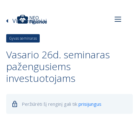
Visi renginiai
Gyvas seminaras
Vasario 26d. seminaras
pažengusiems
investuotojams
Peržiūrėti šį renginį gali tik
prisijungus