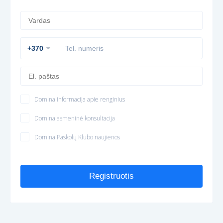
Domina informacija apie renginius
Domina asmeninė konsultacija
Domina Paskolų Klubo naujienos
Registruotis