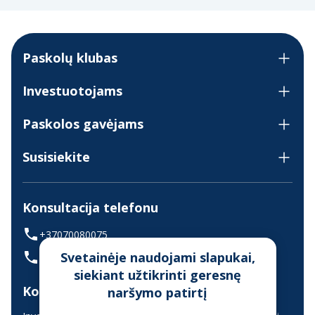
Paskolų klubas
Investuotojams
Paskolos gavėjams
Susisiekite
Konsultacija telefonu
+37070080075
Svetainėje naudojami slapukai,
(skambinant iš užsienio +37068700300)
siekiant užtikrinti geresnę
Konsultavimas gyvai
naršymo patirtį