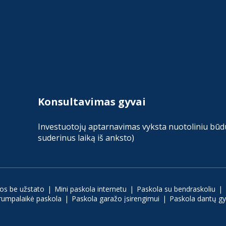
Konsultavimas gyvai
Investuotojų aptarnavimas vyksta nuotoliniu būdu 
suderinus laiką iš anksto)
los be užstato
Mini paskola internetu
Paskola su bendraskoliu
rumpalaikė paskola
Paskola garažo įsirengimui
Paskola dantų g