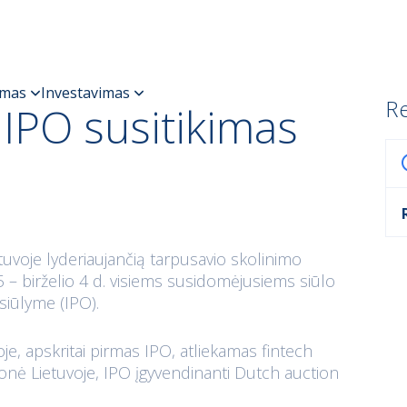
Re
IPO susitikimas
tuvoje lyderiaujančią tarpusavio skolinimo
 – birželio 4 d. visiems susidomėjusiems siūlo
siūlyme (IPO).
oje, apskritai pirmas IPO, atliekamas fintech
monė Lietuvoje, IPO įgyvendinanti Dutch auction