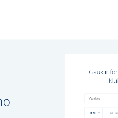
Gauk infor
Klu
mo