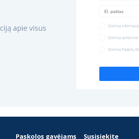
iją apie visus
Domina informacija
Domina asmeninė k
Domina Paskolų Kl
Paskolos gavėjams
Susisiekite