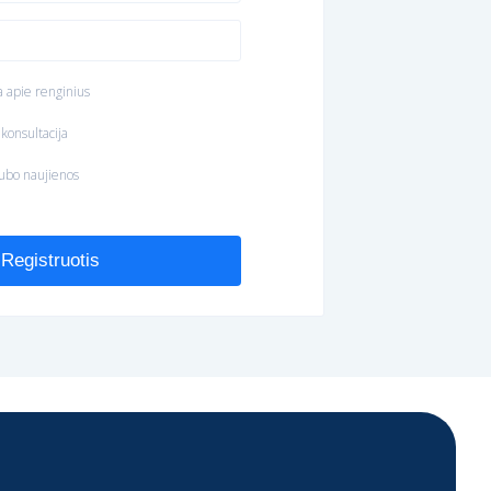
 apie renginius
onsultacija
ubo naujienos
Registruotis