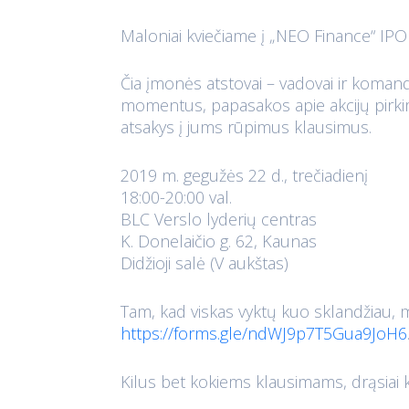
Maloniai kviečiame į „NEO Finance“ IPO
Čia įmonės atstovai – vadovai ir komand
momentus, papasakos apie akcijų pirkim
atsakys į jums rūpimus klausimus.
2019 m. gegužės 22 d., trečiadienį
18:00-20:00 val.
BLC Verslo lyderių centras
K. Donelaičio g. 62, Kaunas
Didžioji salė (V aukštas)
Tam, kad viskas vyktų kuo sklandžiau, m
https://forms.gle/ndWJ9p7T5Gua9JoH6
Kilus bet kokiems klausimams, drąsiai k