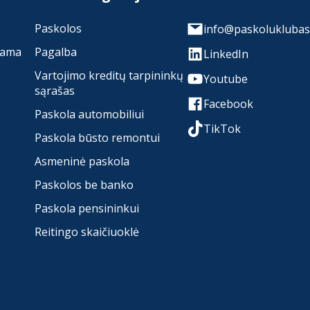
Paskolos
info@paskoluklubas.
rama
Pagalba
LinkedIn
Vartojimo kreditų tarpininkų
Youtube
sąrašas
Facebook
Paskola automobiliui
TikTok
Paskola būsto remontui
Asmeninė paskola
Paskolos be banko
Paskola pensininkui
Reitingo skaičiuoklė