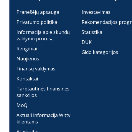
Pranešėjų apsauga
Investavimas
Privatumo politika
Rekomendacijos prog
Informacija apie skundų
Statistika
valdymo procesą
DUK
Renginiai
Gido kategorijos
Naujienos
Finansų valdymas
Kontaktai
Tarptautinės finansinės
sankcijos
MoQ
Aktuali informacija Witty
klientams
Ataskaitos