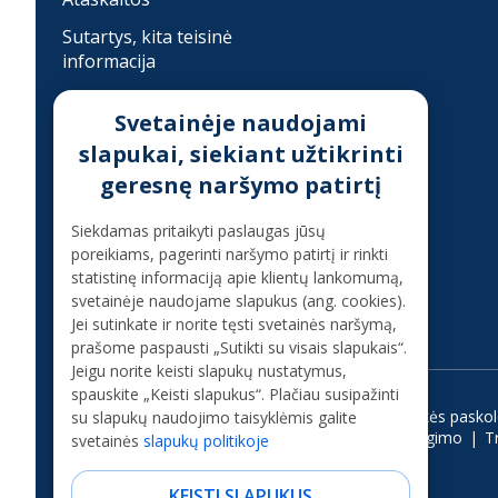
Sutartys, kita teisinė
informacija
Developer
Svetainėje naudojami
Įkainiai
slapukai, siekiant užtikrinti
Finansinis sukčiavimas
geresnę naršymo patirtį
Konsultacija telefonu
Siekdamas pritaikyti paslaugas jūsų
poreikiams, pagerinti naršymo patirtį ir rinkti
statistinę informaciją apie klientų lankomumą,
+37070080075
svetainėje naudojame slapukus (ang. cookies).
(skambinant iš užsienio +37068700300)
Jei sutinkate ir norite tęsti svetainės naršymą,
prašome paspausti „Sutikti su visais slapukais“.
Jeigu norite keisti slapukų nustatymus,
spauskite „Keisti slapukus“. Plačiau susipažinti
Vartojimo paskola
Kreditas internetu
Ilgalaikės pasko
su slapukų naudojimo taisyklėmis galite
Paskola studijoms
Paskola be pabrangimo
T
svetainės
slapukų politikoje
KEISTI SLAPUKUS