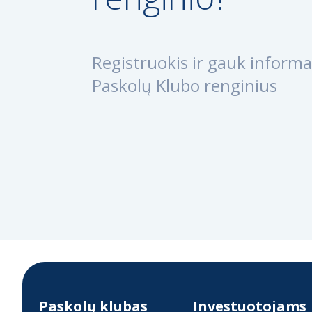
Registruokis ir gauk informac
Paskolų Klubo renginius
Paskolų klubas
Investuotojams