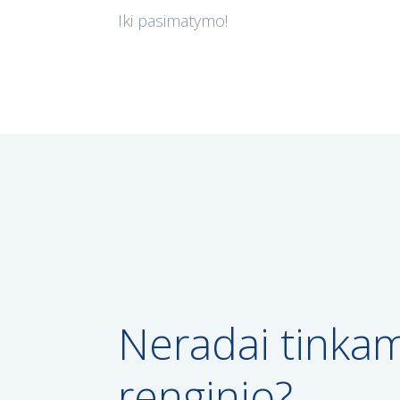
Iki pasimatymo!
Neradai tinka
renginio?