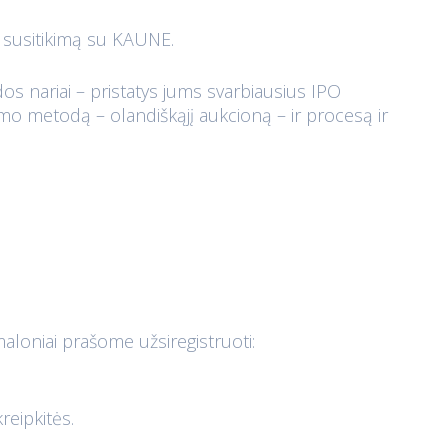
 susitikimą su KAUNE.
os nariai – pristatys jums svarbiausius IPO
o metodą – olandiškąjį aukcioną – ir procesą ir
aloniai prašome užsiregistruoti:
.
reipkitės.