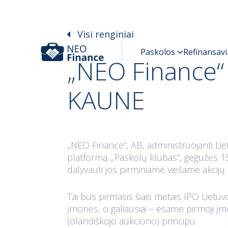
Visi renginiai
„NEO Finance“ 
KAUNE
„NEO Finance“, AB, administruojanti Lie
platformą „Paskolų klubas“, gegužės 15
dalyvauti jos pirminiame viešame akcijų 
Tai bus pirmasis šiais metais IPO Lietuv
įmonės, o galiausiai – esame pirmoji į
(olandiškojo aukciono) principu.