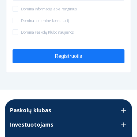
Domina informacija apie renginius
Domina asmeninė konsultacija
Domina Paskolų Klubo naujienos
Registruotis
Paskolų klubas
Investuotojams