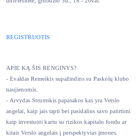
universitete, gruodžio 5d., 18 - 20val.
REGISTRUOTIS
APIE KĄ ŠIS RENGINYS?
- Evaldas Remeikis supažindins su Paskolų klubo
naujienomis.
- Arvydas Strumskis papasakos kas yra Verslo
angelai, kaip jais tapti bei pasidalins savo patirtimi
kaip investuoti kartu su rizikos kapitalo fondu ar
kitais Verslo angelais į perspektyvias įmones.