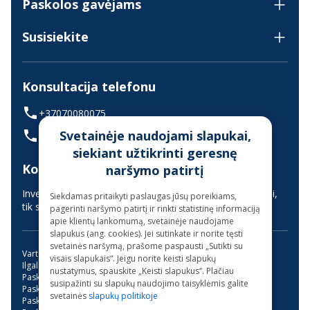
Paskolos gavėjams
Susisiekite
Konsultacija telefonu
+37070080075
Svetainėje naudojami slapukai,
(skambinant iš užsienio +37068700300)
siekiant užtikrinti geresnę
Konsultavimas gyvai
naršymo patirtį
Investuotojų aptarnavimas vyksta nuotoliniu būdu (gyvai,
Siekdamas pritaikyti paslaugas jūsų poreikiams,
tik suderinus laiką iš anksto)
pagerinti naršymo patirtį ir rinkti statistinę informaciją
apie klientų lankomumą, svetainėje naudojame
slapukus (ang. cookies). Jei sutinkate ir norite tęsti
svetainės naršymą, prašome paspausti „Sutikti su
Vartojimo paskola
Kreditas internetu
visais slapukais“. Jeigu norite keisti slapukų
Ilgalaikės paskolos be užstato
Mini paskola internetu
nustatymus, spauskite „Keisti slapukus“. Plačiau
Paskola su bendraskoliu
Kreditai
Greitas kreditas
susipažinti su slapukų naudojimo taisyklėmis galite
Paskola su verslo liudijimu
Paskola studijoms
svetainės
slapukų politikoje
Paskola be pabrangimo
Trumpalaikė paskola