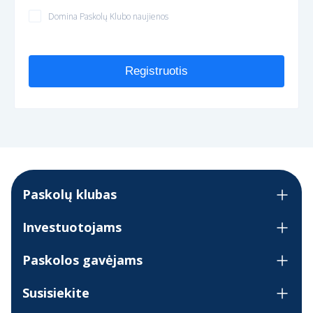
Domina Paskolų Klubo naujienos
Registruotis
Paskolų klubas
Investuotojams
Paskolos gavėjams
Susisiekite