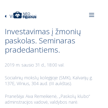
Visi renginiai
Investavimas į žmonių
paskolas. Seminaras
pradedantiems.
2019 m. sausio 31 d., 18:00 val.
Socialinių mokslų kolegijoje (SMK), Kalvarijų g.
137E, Vilnius, 304 aud. (III aukštas).
Pranešėja: Aiva Remeikienė, „Paskolų klubo“
adminstracijos vadovė, valdybos narė.