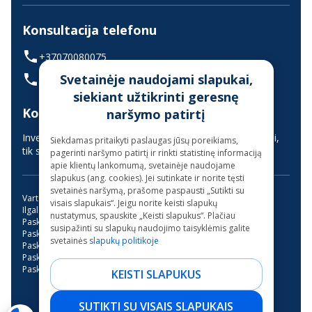
Konsultacija telefonu
+37070080075
Svetainėje naudojami slapukai,
(skambinant iš užsienio +37068700300)
siekiant užtikrinti geresnę
Konsultavimas gyvai
naršymo patirtį
Investuotojų aptarnavimas vyksta nuotoliniu būdu (gyvai,
Siekdamas pritaikyti paslaugas jūsų poreikiams,
tik suderinus laiką iš anksto)
pagerinti naršymo patirtį ir rinkti statistinę informaciją
apie klientų lankomumą, svetainėje naudojame
slapukus (ang. cookies). Jei sutinkate ir norite tęsti
svetainės naršymą, prašome paspausti „Sutikti su
Vartojimo paskola
Kreditas internetu
visais slapukais“. Jeigu norite keisti slapukų
Ilgalaikės paskolos be užstato
Mini paskola internetu
nustatymus, spauskite „Keisti slapukus“. Plačiau
Paskola su bendraskoliu
Kreditai
Greitas kreditas
susipažinti su slapukų naudojimo taisyklėmis galite
Paskola su verslo liudijimu
Paskola studijoms
svetainės
slapukų politikoje
Paskola be pabrangimo
Trumpalaikė paskola
Paskola garažo įsirengimui
Paskola dantų gydymui
Paskola motociklui
Paskolos be banko
KEISTI SLAPUKUS
NEO Finance, AB - 2026.
SUTIKTI SU VISAIS SLAPUKAIS