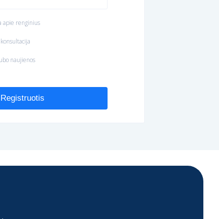
 apie renginius
onsultacija
ubo naujienos
Registruotis