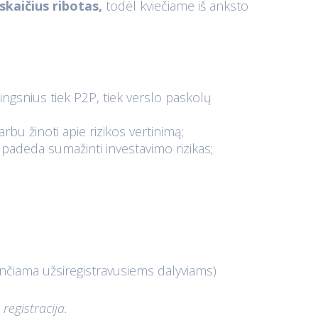
skaičius ribotas,
todėl kviečiame iš anksto
žingsnius tiek P2P, tiek verslo paskolų
arbu žinoti apie rizikos vertinimą;
i padeda sumažinti investavimo rizikas;
čiama užsiregistravusiems dalyviams)
 registracija.