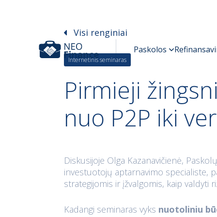
Visi renginiai
Internetinis seminaras
Pirmieji žingsn
nuo P2P iki ve
Diskusijoje Olga Kazanavičienė, Paskolų
investuotojų aptarnavimo specialiste, pa
strategijomis ir įžvalgomis, kaip valdyti
Kadangi seminaras vyks
nuotoliniu būd