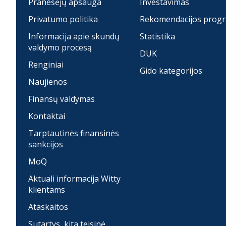
Pranešėjų apsauga
Investavimas
Privatumo politika
Rekomendacijos prog
Informacija apie skundų
Statistika
valdymo procesą
DUK
Renginiai
Gido kategorijos
Naujienos
Finansų valdymas
Kontaktai
Tarptautinės finansinės
sankcijos
MoQ
Aktuali informacija Witty
klientams
Ataskaitos
Sutartys, kita teisinė