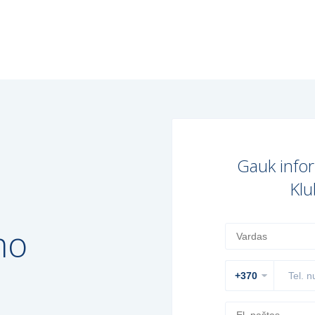
Gauk infor
Klu
mo