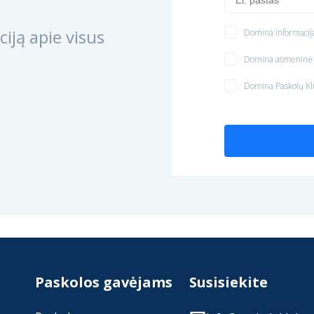
iją apie visus
Domina informacija
Domina asmeninė k
Domina Paskolų Kl
Paskolos gavėjams
Susisiekite