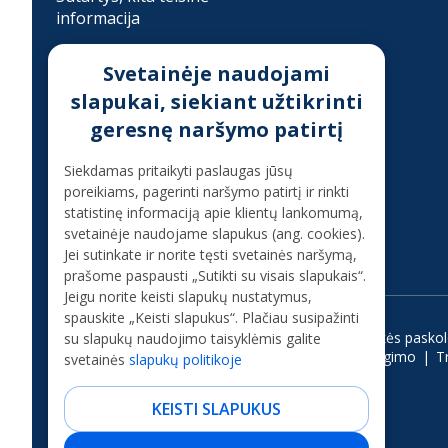
informacija
Developer
Svetainėje naudojami
Įkainiai
slapukai, siekiant užtikrinti
Finansinis sukčiavimas
geresnę naršymo patirtį
Konsultacija telefonu
Siekdamas pritaikyti paslaugas jūsų
poreikiams, pagerinti naršymo patirtį ir rinkti
statistinę informaciją apie klientų lankomumą,
+37070080075
svetainėje naudojame slapukus (ang. cookies).
(skambinant iš užsienio +37068700300)
Jei sutinkate ir norite tęsti svetainės naršymą,
prašome paspausti „Sutikti su visais slapukais“.
Jeigu norite keisti slapukų nustatymus,
spauskite „Keisti slapukus“. Plačiau susipažinti
Vartojimo paskola
Kreditas internetu
Ilgalaikės pasko
su slapukų naudojimo taisyklėmis galite
Paskola studijoms
Paskola be pabrangimo
T
svetainės
slapukų politikoje
KEISTI SLAPUKUS