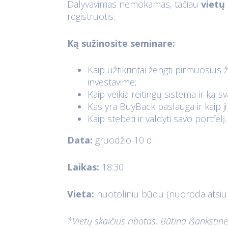
Dalyvavimas nemokamas, tačiau
vietų 
registruotis.
Ką sužinosite seminare:
Kaip užtikrintai žengti pirmuosius 
investavime;
Kaip veikia reitingų sistema ir ką sv
Kas yra BuyBack paslauga ir kaip j
Kaip stebėti ir valdyti savo portfelį.
Data:
gruodžio 10 d.
Laikas:
18:30
Vieta:
nuotoliniu būdu (nuoroda atsiun
*Vietų skaičius ribotas. Būtina išankstinė