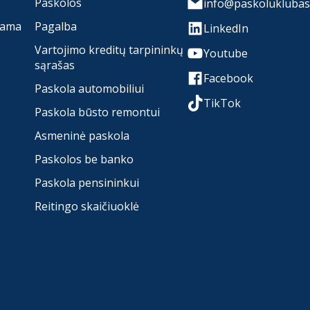
Paskolos
info@paskoluklubas.
rama
Pagalba
LinkedIn
Vartojimo kreditų tarpininkų
Youtube
sąrašas
Facebook
Paskola automobiliui
TikTok
Paskola būsto remontui
Asmeninė paskola
Paskolos be banko
Paskola pensininkui
Reitingo skaičiuoklė