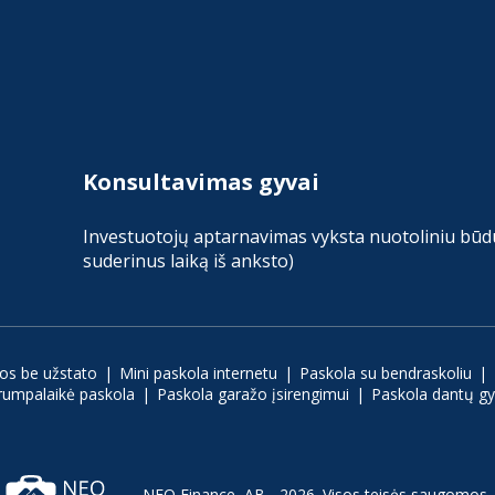
Konsultavimas gyvai
Investuotojų aptarnavimas vyksta nuotoliniu būdu 
suderinus laiką iš anksto)
los be užstato
Mini paskola internetu
Paskola su bendraskoliu
rumpalaikė paskola
Paskola garažo įsirengimui
Paskola dantų g
NEO Finance, AB - 2026.
Visos teisės saugomos.