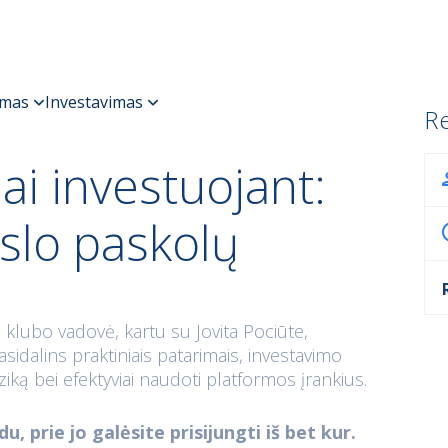
Re
iai investuojant:
rslo paskolų
 klubo vadovė, kartu su Jovita Pociūte,
sidalins praktiniais patarimais, investavimo
 riziką bei efektyviai naudoti platformos įrankius.
u, prie jo galėsite prisijungti iš bet kur.