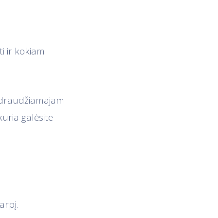
ti ir kokiam
s draudžiamajam
uria galėsite
arpį.