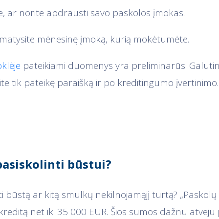
e, ar norite apdrausti savo paskolos įmokas.
amatysite mėnesinę įmoką, kurią mokėtumėte.
oklėje
pateikiami duomenys yra preliminarūs. Galutin
e tik pateikę paraišką ir po kreditingumo įvertinimo.
pasiskolinti būstui?
ti būstą ar kitą smulkų nekilnojamąjį turtą? „Paskolų 
 kreditą net iki 35 000 EUR. Šios sumos dažnu atvej