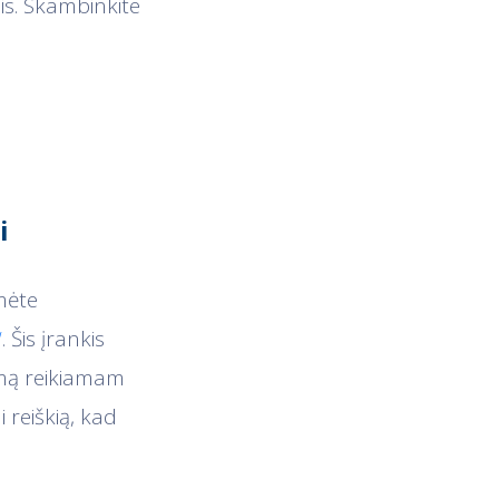
is. Skambinkite
i
umėte
“
. Šis įrankis
sumą reikiamam
 reiškią, kad