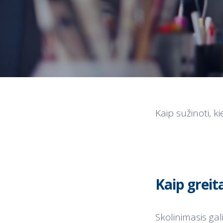
Kaip sužinoti, ki
Kaip greita
Skolinimasis ga