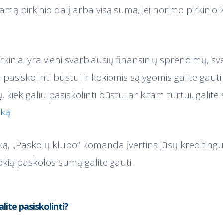
mą pirkinio dalį arba visą sumą, jei norimo pirkinio k
rkiniai yra vieni svarbiausių finansinių sprendimų, sva
te pasiskolinti būstui ir kokiomis sąlygomis galite gaut
, kiek galiu pasiskolinti būstui ar kitam turtui, galite
ką.
ką, „Paskolų klubo“ komanda įvertins jūsų kreditingu
okią paskolos sumą galite gauti.
alite pasiskolinti?