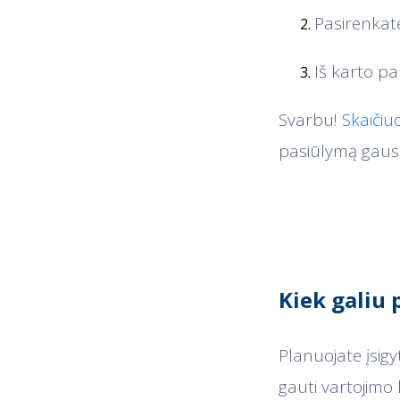
Pasirenkat
Iš karto p
Svarbu!
Skaičiu
pasiūlymą gausit
Kiek galiu 
Planuojate įsigy
gauti vartojimo