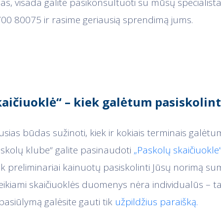
as, visada galite pasikonsultuoti su mūsų specialista
00 80075 ir rasime geriausią sprendimą jums.
aičiuoklė“ – kiek galėtum pasiskolint
usias būdas sužinoti, kiek ir kokiais terminais galėt
askolų klube“ galite pasinaudoti
„Paskolų skaičiuokle
iek preliminariai kainuotų pasiskolinti Jūsų norimą 
teikiami skaičiuoklės duomenys nėra individualūs – tai
pasiūlymą galėsite gauti tik
užpildžius paraišką.