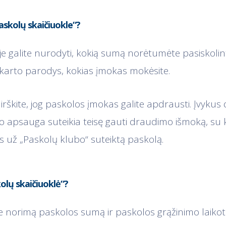
askolų skaičiuokle“?
ėje galite nurodyti, kokią sumą norėtumėte pasiskolin
 iš karto parodys, kokias įmokas mokėsite.
rškite, jog paskolos įmokas galite apdrausti. Įvyku
mo apsauga suteikia teisę gauti draudimo išmoką, su k
 už „Paskolų klubo“ suteiktą paskolą.
olų skaičiuoklė“?
e norimą paskolos sumą ir paskolos grąžinimo laikot