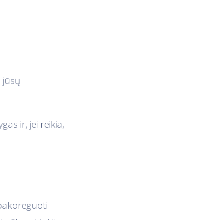
 jūsų
s ir, jei reikia,
 pakoreguoti