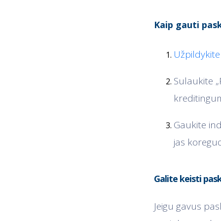
Kaip gauti pas
Užpildyki
Sulaukite 
kreditingum
Gaukite ind
jas koreguo
Galite keisti pas
Jeigu gavus pas