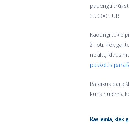
padengti trūksta
35 000 EUR.
Kadangi tokie pi
žinoti, kiek gali
nekiltų klausimų
paskolos paraiš
Pateikus paraiš
kuris nulems, k
Kas lemia, kiek g