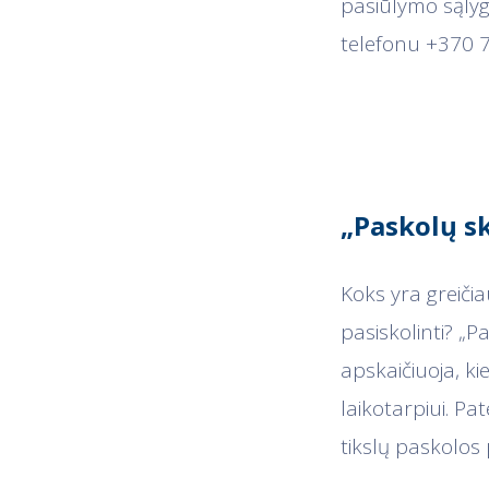
pasiūlymo sąlyg
telefonu +370 7
„Paskolų sk
Koks yra greičia
pasiskolinti? „P
apskaičiuoja, k
laikotarpiui. Pa
tikslų paskolos 