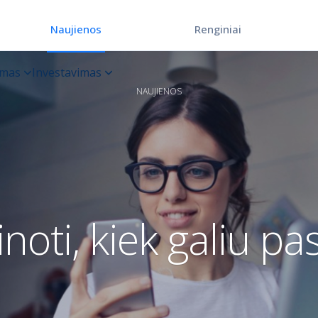
Renginiai
Naujienos
NAUJIENOS
noti, kiek galiu pas