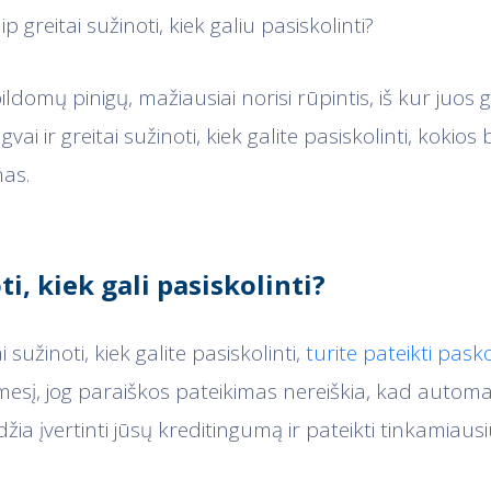
aip greitai sužinoti, kiek galiu pasiskolinti?
pildomų pinigų, mažiausiai norisi rūpintis, iš kur juos 
gvai ir greitai sužinoti, kiek galite pasiskolinti, kokio
as.
ti, kiek gali pasiskolinti?
 sužinoti, kiek galite pasiskolinti,
turite pateikti pask
esį, jog paraiškos pateikimas nereiškia, kad automat
idžia įvertinti jūsų kreditingumą ir pateikti tinkamiau