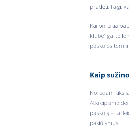
pradėti. Taigi, k
Kai prireikia pa
klube“ galite len
paskolos termin
Kaip sužino
Norėdami tiksliai
Atkreipiame dėm
paskolą – tai le
pasiūlymus.