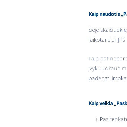
Kaip naudotis „P
Šioje skaičiuokl
laikotarpiui. Ji
Taip pat nepami
įvykiui, draudi
padengti įmokas
Kaip veikia „Pask
Pasirenkat