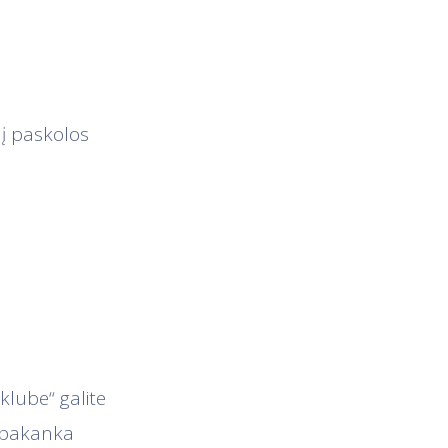
į paskolos
klube“ galite
u pakanka