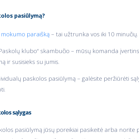
kolos pasiūlymą?
te mokumo paraišką
– tai užtrunka vos iki 10 minučių.
„Paskolų klubo“ skambučio – mūsų komanda įvertins
ą ir susisieks su jumis.
ividualų paskolos pasiūlymą – galėsite peržiūrėti sąlyga
ti.
kolos sąlygas
kolos pasiūlymą jūsų poreikiai pasikeitė arba norite