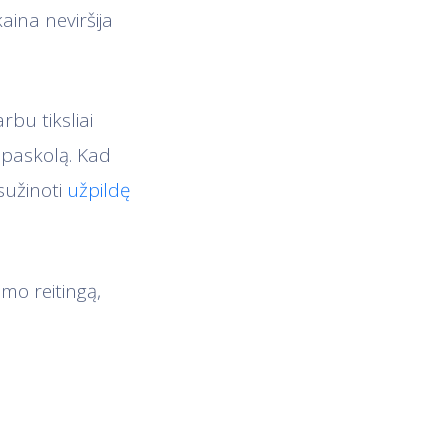
aina neviršija
rbu tiksliai
i paskolą. Kad
 sužinoti
užpildę
mo reitingą,