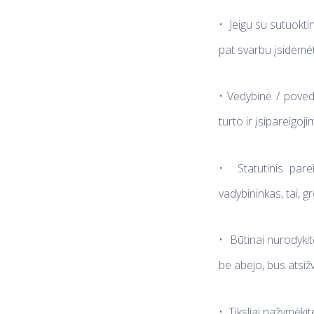
•
Jeigu su sutuoktin
pat svarbu įsidėmėt
•
Vedybinė / povedy
turto ir įsipareigoj
•
Statutinis par
vadybininkas, tai, g
•
Būtinai nurodykite
be abejo, bus atsižv
•
Tiksliai pažymėkit