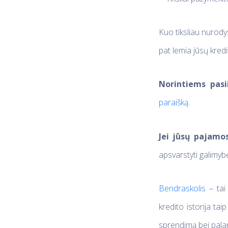
Kuo tiksliau nurody
pat lemia jūsų kred
Norintiems pasi
paraišką.
Jei jūsų pajamo
apsvarstyti galimyb
Bendraskolis
– tai 
kredito istorija ta
sprendimą bei pala