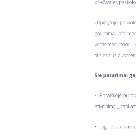
priežasties paskolo
Užpildytoje paskolo
gaunama informacij
vertinimas, todėl 
tikslesnius duomeni
Šie patarimai gal
•
Paraiškoje nurod
atlyginimą „į rankas
•
Jeigu esate susit