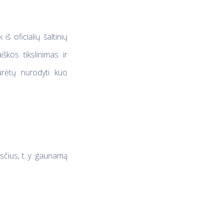
š oficialių šaltinių
škos tikslinimas ir
turėtų nurodyti kuo
čius, t. y. gaunamą