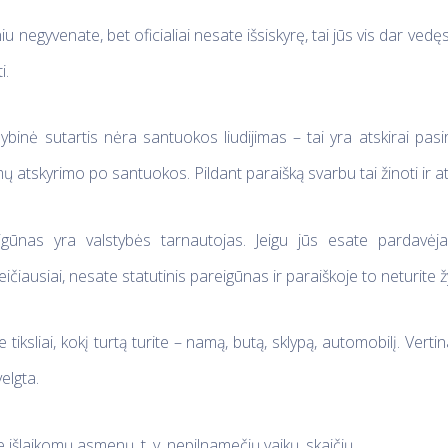
iu negyvenate, bet oficialiai nesate išsiskyrę, tai jūs vis dar vedęs 
i.
binė sutartis nėra santuokos liudijimas – tai yra atskirai pas
imų atskyrimo po santuokos. Pildant paraišką svarbu tai žinoti ir ats
eigūnas yra valstybės tarnautojas. Jeigu jūs esate pardavėja
reičiausiai, nesate statutinis pareigūnas ir paraiškoje to neturite ž
 tiksliai, kokį turtą turite – namą, butą, sklypą, automobilį. Vertin
elgta.
e išlaikomų asmenų, t. y. nepilnamečių vaikų, skaičių.