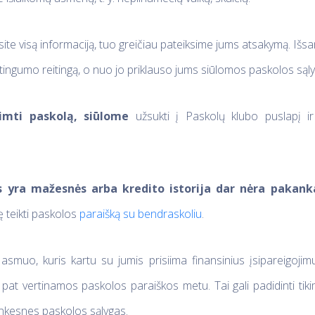
site visą informaciją, tuo greičiau pateiksime jums atsakymą. I
itingumo reitingą, o nuo jo priklauso jums siūlomos paskolos sąl
imti paskolą, siūlome
užsukti į Paskolų klubo puslapį ir
s yra mažesnės arba kredito istorija dar nėra pakank
ę teikti paskolos
paraišką su bendraskoliu
.
asmuo, kuris kartu su jumis prisiima finansinius įsipareigojim
ip pat vertinamos paskolos paraiškos metu. Tai gali padidinti tik
nkesnes paskolos sąlygas.