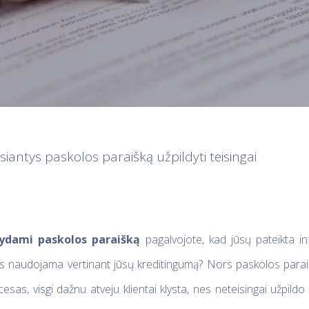
iantys paskolos paraišką užpildyti teisingai
dydami paskolos paraišką
pagalvojote, kad jūsų pateikta inf
bus naudojama vertinant jūsų kreditingumą? Nors paskolos para
cesas, visgi dažnu atveju klientai klysta, nes neteisingai užpild