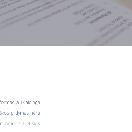
ormacija (klaidinga
iškos pildymas nėra
o duomenis. Dėl šios