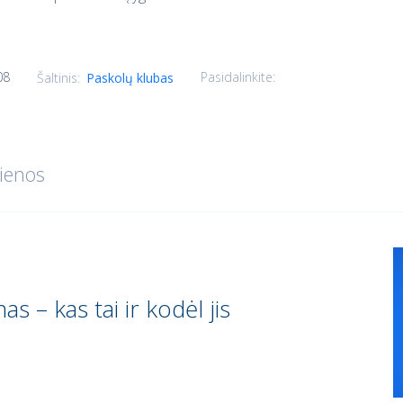
08
Pasidalinkite:
Šaltinis:
Paskolų klubas
ienos
s – kas tai ir kodėl jis