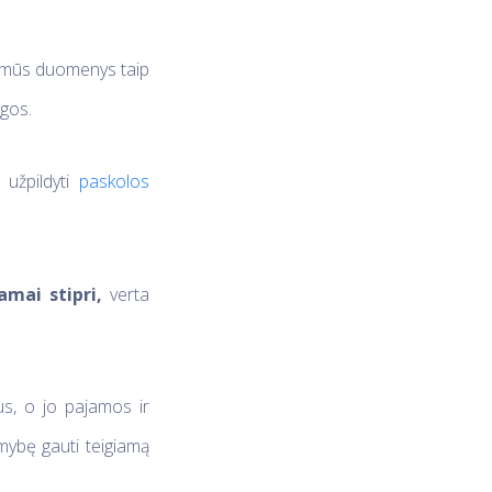
šsamūs duomenys taip
ygos.
 užpildyti
paskolos
amai stipri,
verta
us, o jo pajamos ir
imybę gauti teigiamą