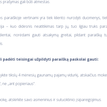
s prašymas gali būti atmestas.
s paraiškoje vertinami yra tiek kliento nurodyti duomenys, tiek i
a – kuo didesnis neatitikimas tarp jų, tuo ilgiau truks parai
klientai, norėdami gauti atsakymą greitai, pildant paraišką 
s.
i padėti teisingai užpildyti paraišką paskolai gauti:
ykite tikslų 4 mėnesių gaunamų pajamų vidurkį, atskaičius mokes
“, ne „ant popieriaus“.
uokę, atskirkite savo asmeninius ir sutuoktinio įsipareigojimus.