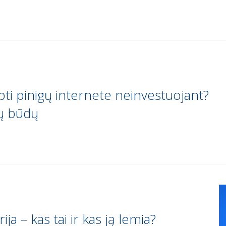
rbti pinigų internete neinvestuojant?
kų būdų
ija – kas tai ir kas ją lemia?