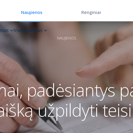
Renginiai
Naujienos
NAUJIENOS
mai, padėsiantys p
išką užpildyti teis