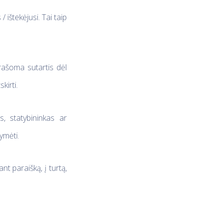
/ ištekėjusi. Tai taip
irašoma sutartis dėl
kirti.
s, statybininkas ar
ymėti.
ant paraišką, į turtą,