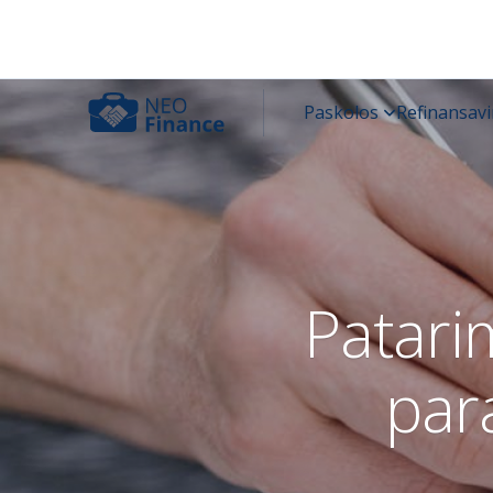
Patari
para