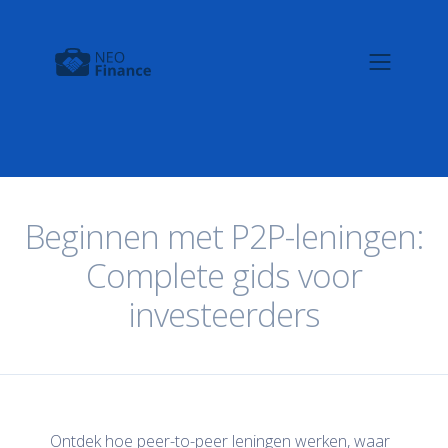
Beginnen met P2P-leningen:
Complete gids voor
investeerders
Ontdek hoe peer-to-peer leningen werken, waar