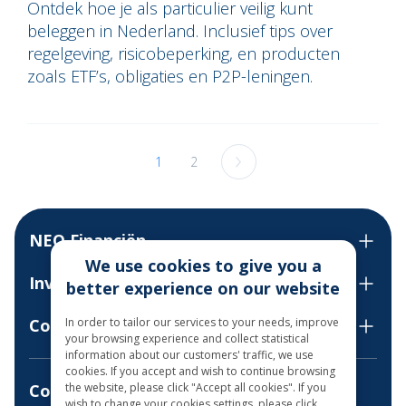
Ontdek hoe je als particulier veilig kunt
beleggen in Nederland. Inclusief tips over
regelgeving, risicobeperking, en producten
zoals ETF’s, obligaties en P2P-leningen.
1
2
NEO Financiën
We use cookies to give you a
Investeren
better experience on our website
In order to tailor our services to your needs, improve
Contact us
your browsing experience and collect statistical
information about our customers' traffic, we use
cookies. If you accept and wish to continue browsing
the website, please click "Accept all cookies". If you
Consultations by phone
wish to change your cookies settings, please click