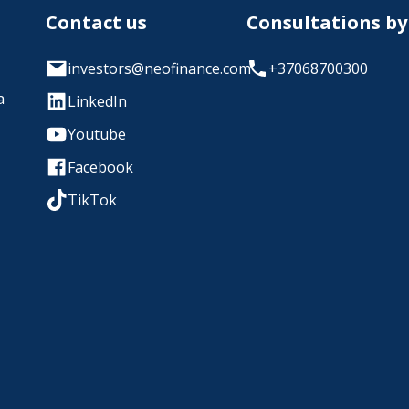
Contact us
Consultations b
investors@neofinance.com
+37068700300
a
LinkedIn
Youtube
Facebook
TikTok