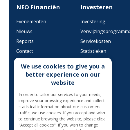
NEO Financiën
Investeren
Evenementen
Investering
Nieuws
Verwijzingsprogramm
Reports
Servicekosten
Contact
Statistieken
PRIVACY POLICY
FAQ
We use cookies to give you a
MoQ
Categorieën
better experience on our
Invorderingsprocedure
website
BELASTING OP BETAALDE
In order to tailor our services to your needs,
RENTE
improve your browsing experience and collect
Legal information
statistical information about our customers'
traffic, we use cookies. If you accept and wish
Internationale financiële
to continue browsing the website, please click
sancties
"Accept all cookies". If you wish to change