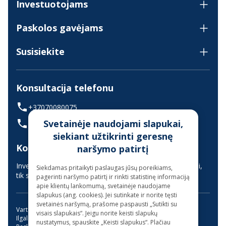
Investuotojams
Paskolos gavėjams
Susisiekite
Konsultacija telefonu
+37070080075
Svetainėje naudojami slapukai,
(skambinant iš užsienio +37068700300)
siekiant užtikrinti geresnę
Konsultavimas gyvai
naršymo patirtį
Investuotojų aptarnavimas vyksta nuotoliniu būdu (gyvai,
Siekdamas pritaikyti paslaugas jūsų poreikiams,
tik suderinus laiką iš anksto)
pagerinti naršymo patirtį ir rinkti statistinę informaciją
apie klientų lankomumą, svetainėje naudojame
slapukus (ang. cookies). Jei sutinkate ir norite tęsti
svetainės naršymą, prašome paspausti „Sutikti su
Vartojimo paskola
Kreditas internetu
visais slapukais“. Jeigu norite keisti slapukų
Ilgalaikės paskolos be užstato
Mini paskola internetu
nustatymus, spauskite „Keisti slapukus“. Plačiau