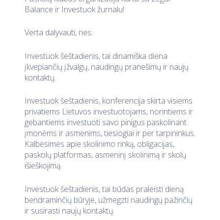
Balance ir Investuok žurnalu!
Verta dalyvauti, nes:
Investuok šeštadienis, tai dinamiška diena
įkvepiančių įžvalgų, naudingų pranešimų ir naujų
kontaktų.
Investuok šeštadienis, konferencija skirta visiems
privatiems Lietuvos investuotojams, norintiems ir
gebantiems investuoti savo pinigus paskolinant
įmonėms ir asmenims, tiesiogiai ir per tarpininkus.
Kalbėsimės apie skolinimo rinką, obligacijas,
paskolų platformas, asmeninį skolinimą ir skolų
išieškojimą.
Investuok šeštadienis, tai būdas praleisti dieną
bendraminčių būryje, užmegzti naudingų pažinčių
ir susirasti naujų kontaktų.