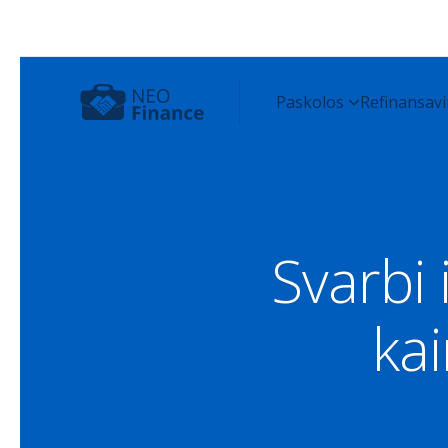
Svarbi 
ka