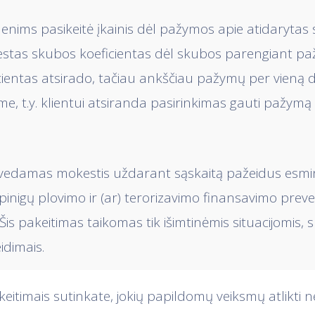
enims pasikeitė įkainis dėl pažymos apie atidarytas s
įvestas skubos koeficientas dėl skubos parengiant p
ientas atsirado, tačiau ankščiau pažymų per vieną 
, t.y. klientui atsiranda pasirinkimas gauti pažymą 
įvedamas mokestis uždarant sąskaitą pažeidus esmi
pinigų plovimo ir (ar) terorizavimo finansavimo preve
Šis pakeitimas taikomas tik išimtinėmis situacijomis, 
idimais.
keitimais sutinkate, jokių papildomų veiksmų atlikti ner