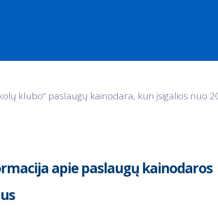
kolų klubo“ paslaugų kainodara, kuri įsigalios nuo 2
ormacija apie paslaugų kainodaros
mus