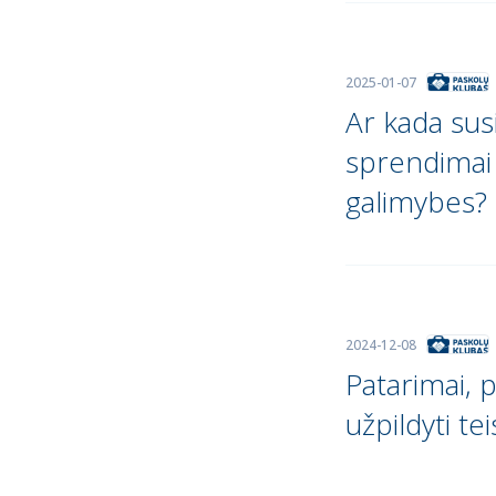
2025-01-07
Ar kada susi
sprendimai 
galimybes?
2024-12-08
Patarimai, 
užpildyti tei