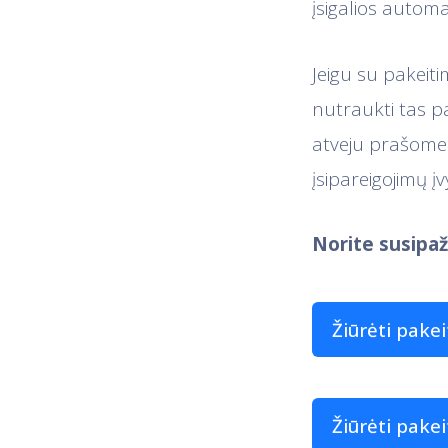
įsigalios autom
Jeigu su pakeiti
nutraukti tas pa
atveju prašome m
įsipareigojimų į
Norite susipaž
Žiūrėti pake
Žiūrėti pake