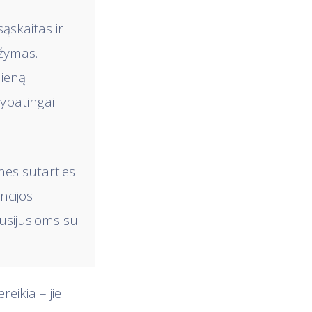
ąskaitas ir
ažymas.
dieną
ypatingai
nes sutarties
ncijos
susijusioms su
eikia – jie