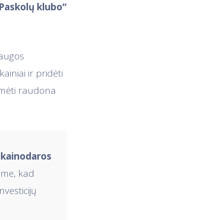
„Paskolų klubo“
laugos
iniai ir pridėti
žymėti raudona
s kainodaros
ime, kad
nvesticijų