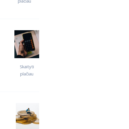
plačiau
Skaityti
plačiau