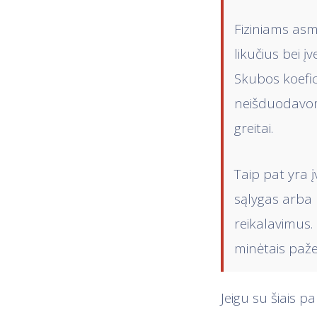
Fiziniams asm
likučius bei 
Skubos koefic
neišduodavome
greitai.
Taip pat yra 
sąlygas arba 
reikalavimus. 
minėtais paže
Jeigu su šiais pa