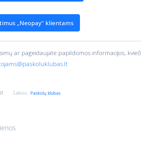
itimus „Neopay“ klientams
usimų ar pageidaujate papildomos informacijos, kvieči
tojams@paskoluklubas.lt
01
Šaltinis:
Paskolų klubas
ienos