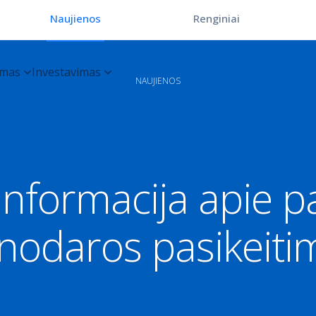
Renginiai
Naujienos
NAUJIENOS
informacija apie 
inodaros pasikeiti