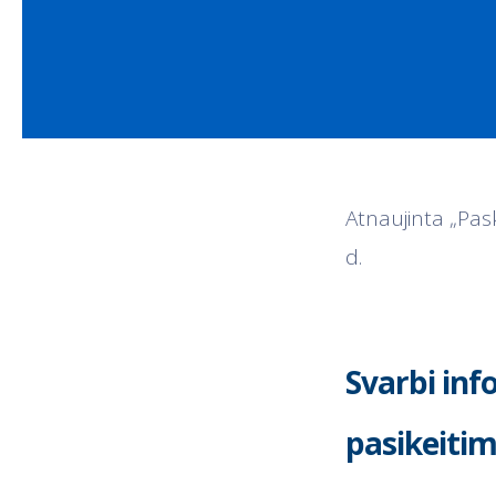
Atnaujinta „Pas
d.
Svarbi inf
pasikeiti