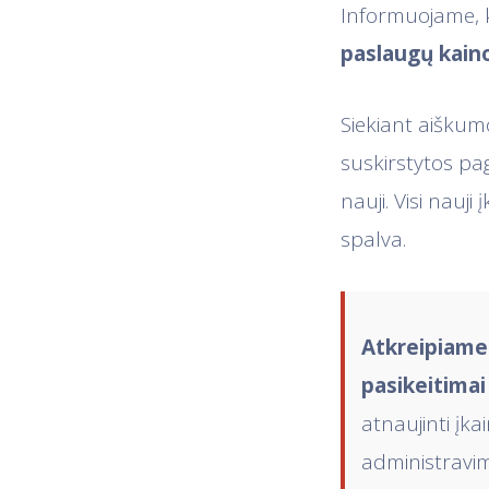
Informuojame, 
paslaugų kain
Siekiant aiškum
suskirstytos pag
nauji. Visi nau
spalva.
Atkreipiame 
pasikeitimai
atnaujinti įka
administravim