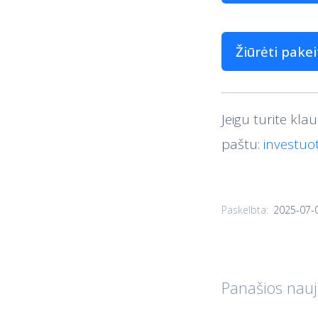
Žiūrėti pake
Jeigu turite kla
paštu:
investuo
Paskelbta:
2025-07-
Panašios nauj