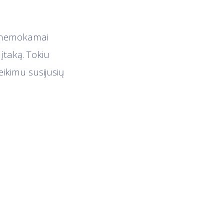
d. nemokamai
įtaką. Tokiu
eikimu susijusių