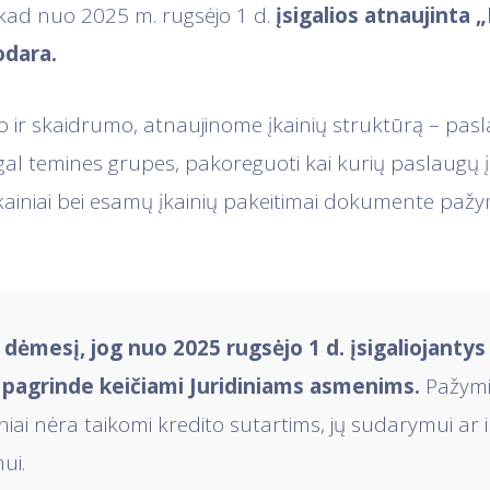
kad nuo 2025 m. rugsėjo 1 d.
įsigalios atnaujinta 
odara.
o ir skaidrumo, atnaujinome įkainių struktūrą – pas
al temines grupes, pakoreguoti kai kurių paslaugų įka
ji įkainiai bei esamų įkainių pakeitimai dokumente pa
dėmesį, jog nuo 2025 rugsėjo 1 d. įsigaliojanty
 pagrinde keičiami Juridiniams asmenims.
Pažym
iniai nėra taikomi kredito sutartims, jų sudarymui ar i
ui.