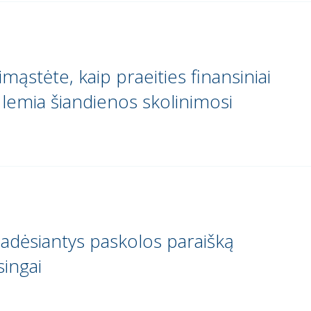
mąstėte, kaip praeities finansiniai
lemia šiandienos skolinimosi
padėsiantys paskolos paraišką
singai