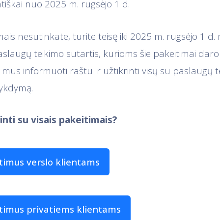
atiškai nuo 2025 m. rugsėjo 1 d.
mais nesutinkate, turite teisę iki 2025 m. rugsėjo 1 
slaugų teikimo sutartis, kurioms šie pakeitimai daro 
us informuoti raštu ir užtikrinti visų su paslaugų t
vykdymą.
inti su visais pakeitimais?
itimus verslo klientams
itimus privatiems klientams