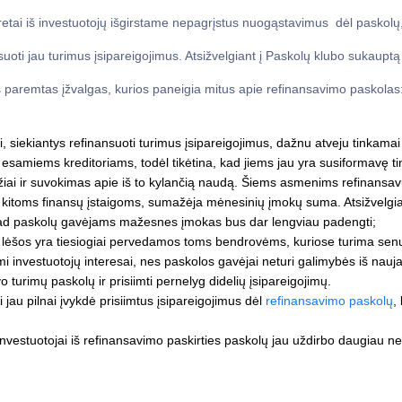
etai iš investuotojų išgirstame nepagrįstus nuogąstavimus dėl paskolų
suoti jau turimus įsipareigojimus. Atsižvelgiant į Paskolų klubo sukauptą 
is paremtas įžvalgas, kurios paneigia mitus apie refinansavimo paskolas
, siekiantys refinansuoti turimus įsipareigojimus, dažnu atveju tinkama
 esamiems kreditoriams, todėl tikėtina, kad jiems jau yra susiformavę t
žiai ir suvokimas apie iš to kylančią naudą. Šiems asmenims refinansa
 kitoms finansų įstaigoms, sumažėja mėnesinių įmokų suma. Atsižvelgiant
 kad paskolų gavėjams mažesnes įmokas bus dar lengviau padengti;
lėšos yra tiesiogiai pervedamos toms bendrovėms, kuriose turima senų 
 investuotojų interesai, nes paskolos gavėjai neturi galimybės iš nauj
 turimų paskolų ir prisiimti pernelyg didelių įsipareigojimų.
 jau pilnai įvykdė prisiimtus įsipareigojimus dėl
refinansavimo paskolų
,
nvestuotojai iš refinansavimo paskirties paskolų jau uždirbo daugiau n