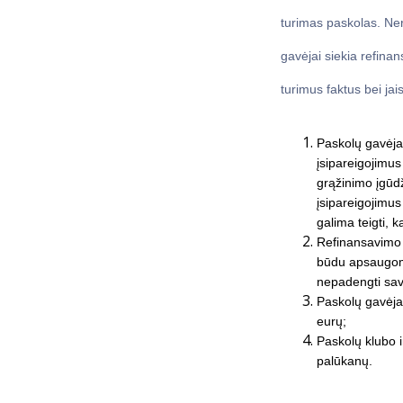
turimas paskolas. Ner
gavėjai siekia refinan
turimus faktus bei ja
Paskolų gavėjai
įsipareigojimus
grąžinimo įgūd
įsipareigojimus
galima teigti,
Refinansavimo 
būdu apsaugomi
nepadengti savo
Paskolų gavėjai
eurų;
Paskolų klubo i
palūkanų.