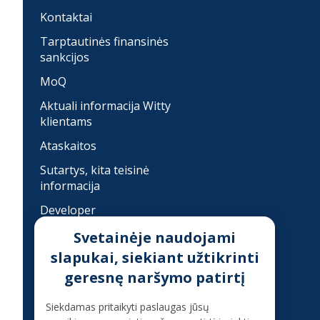
Kontaktai
Tarptautinės finansinės
sankcijos
MoQ
Aktuali informacija Witty
klientams
Ataskaitos
Sutartys, kita teisinė
informacija
Developer
Įkainiai
Svetainėje naudojami
slapukai, siekiant užtikrinti
Finansinis sukčiavimas
geresnę naršymo patirtį
Konsultacija telefonu
Siekdamas pritaikyti paslaugas jūsų