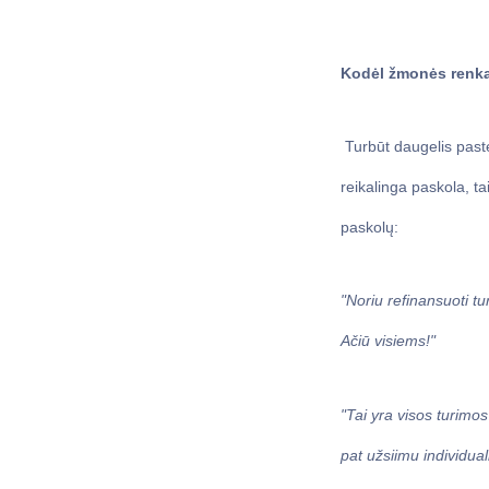
Kodėl žmonės renka
Turbūt daugelis past
reikalinga paskola, t
paskolų:
"Noriu refinansuoti tu
Ačiū visiems!"
"Tai yra visos turimos
pat užsiimu individual