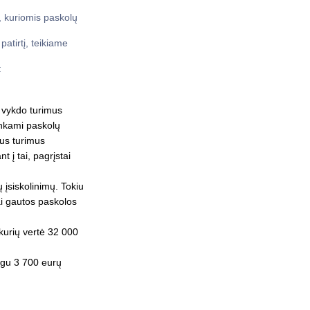
, kuriomis paskolų
patirtį, teikiame
:
i vykdo turimus
inkami paskolų
vus turimus
 į tai, pagrįstai
įsiskolinimų. Tokiu
ai gautos paskolos
 kurių vertė 32 000
egu 3 700 eurų