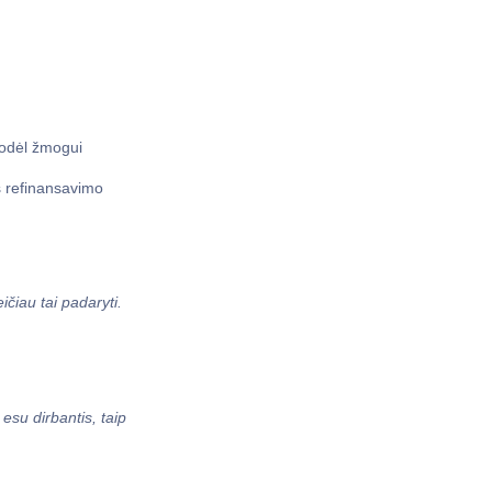
kodėl žmogui
š refinansavimo
ičiau tai padaryti.
esu dirbantis, taip