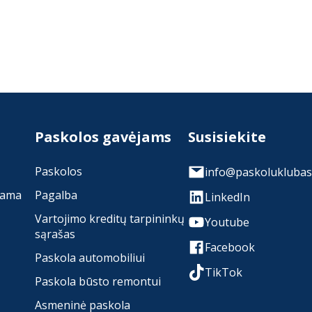
Paskolos gavėjams
Susisiekite
Paskolos
info@paskoluklubas.
rama
Pagalba
LinkedIn
Vartojimo kreditų tarpininkų
Youtube
sąrašas
Facebook
Paskola automobiliui
TikTok
Paskola būsto remontui
Asmeninė paskola