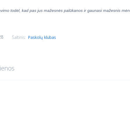
avimo todėl, kad pas jus mažesnės palūkanos ir gaunasi mažesnis mėn
28
Šaltinis:
Paskolų klubas
ienos