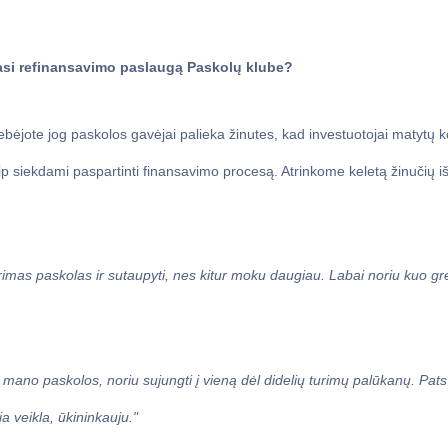
si refinansavimo paslaugą Paskolų klube?
ebėjote jog paskolos gavėjai palieka žinutes, kad investuotojai matytų 
aip siekdami paspartinti finansavimo procesą. Atrinkome keletą žinučių i
rimas paskolas ir sutaupyti, nes kitur moku daugiau. Labai noriu kuo gre
 mano paskolos, noriu sujungti į vieną dėl didelių turimų palūkanų. Pats 
ia veikla, ūkininkauju."