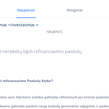
Renginiai
Naujienos
NAUJIENOS
l nereikėtų bijoti refinansavimo paskolų
ti refinansavimo Paskolų klube?
ubas savo klientams suteikia galimybę refinansuoti jau turimas paskolas.
ikiama galimybė pasiimti naują paskolą geresnėmis sąlygomis ir padengt