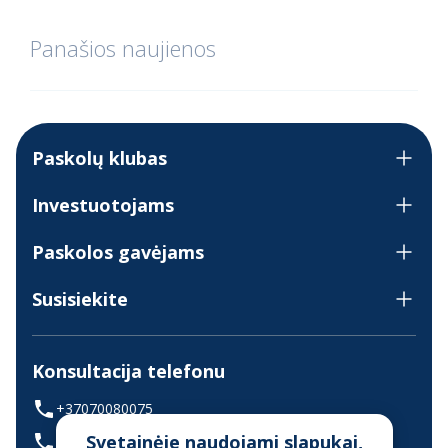
Panašios naujienos
Paskolų klubas
Investuotojams
Paskolos gavėjams
Susisiekite
Konsultacija telefonu
+37070080075
Svetainėje naudojami slapukai,
(skambinant iš užsienio +37068700300)