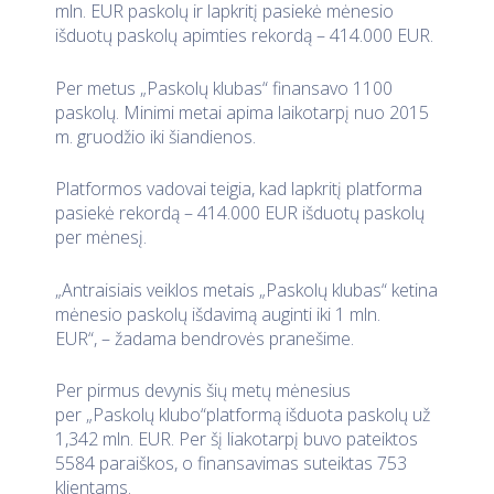
mln. EUR paskolų ir lapkritį pasiekė mėnesio
išduotų paskolų apimties rekordą – 414.000 EUR.
Per metus „Paskolų klubas“ finansavo 1100
paskolų. Minimi metai apima laikotarpį nuo 2015
m. gruodžio iki šiandienos.
Platformos vadovai teigia, kad lapkritį platforma
pasiekė rekordą – 414.000 EUR išduotų paskolų
per mėnesį.
„Antraisiais veiklos metais „Paskolų klubas“ ketina
mėnesio paskolų išdavimą auginti iki 1 mln.
EUR“, – žadama bendrovės pranešime.
Per pirmus devynis šių metų mėnesius
per „Paskolų klubo“platformą išduota paskolų už
1,342 mln. EUR. Per šį liakotarpį buvo pateiktos
5584 paraiškos, o finansavimas suteiktas 753
klientams.