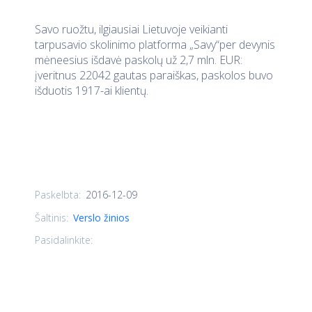
Savo ruožtu, ilgiausiai Lietuvoje veikianti
tarpusavio skolinimo platforma „Savy“per devynis
mėneesius išdavė paskolų už 2,7 mln. EUR:
įveritnus 22042 gautas paraiškas, paskolos buvo
išduotis 1917-ai klientų.
2016-12-09
Paskelbta:
Šaltinis:
Verslo žinios
Pasidalinkite: