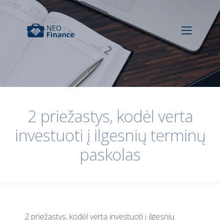
2 priežastys, kodėl verta
investuoti į ilgesnių terminų
paskolas
2 priežastys, kodėl verta investuoti į ilgesnių