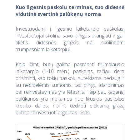
Kuo ilgesnis paskolų terminas, tuo didesnė
vidutinė svertinė palūkanų norma
Investuodami į ilgesnio laikotarpio paskolas,
investuotojai skolina savo pinigus brangiau ir gali
tikėtis didesnės grąžos nei skolindami
trumpesniam laikotarpiui.
Kaip išimtį būtų galima pastebėti trumpiausio
laikotarpio (1-10 mėn.) paskolas, tačiau dera
prisiminti, kad tokių paskolų suteikiama nedaug ir
su nedidelėmis sumomis, tad pinigų įdarbinimas
bei reinvestavimas yra lėtesnis. Taip pat, kadangi
palūkanos yra mokamos nuo likusios paskolos
kredito dalies, norint uždirbti siekiamą grąžą
būtina reinvestuoti atgautas lėšas.