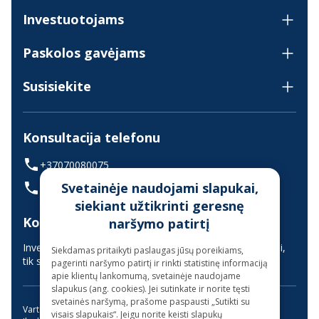
Investuotojams
Paskolos gavėjams
Susisiekite
Konsultacija telefonu
+37070080075
Svetainėje naudojami slapukai,
(skambinant iš užsienio +37068700300)
siekiant užtikrinti geresnę
Konsultavimas gyvai
naršymo patirtį
Investuotojų aptarnavimas vyksta nuotoliniu būdu (gyvai,
Siekdamas pritaikyti paslaugas jūsų poreikiams,
tik suderinus laiką iš anksto)
pagerinti naršymo patirtį ir rinkti statistinę informaciją
apie klientų lankomumą, svetainėje naudojame
slapukus (ang. cookies). Jei sutinkate ir norite tęsti
svetainės naršymą, prašome paspausti „Sutikti su
Vartojimo paskola
Kreditas internetu
visais slapukais“. Jeigu norite keisti slapukų