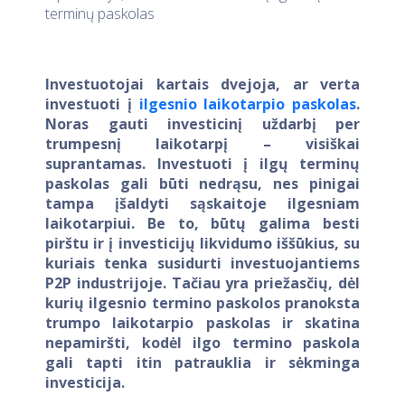
terminų paskolas
Investuotojai kartais dvejoja, ar verta
investuoti į
ilgesnio laikotarpio paskolas
.
Noras gauti investicinį uždarbį per
trumpesnį laikotarpį – visiškai
suprantamas. Investuoti į ilgų terminų
paskolas gali būti nedrąsu, nes pinigai
tampa įšaldyti sąskaitoje ilgesniam
laikotarpiui. Be to, būtų galima besti
pirštu ir į investicijų likvidumo iššūkius, su
kuriais tenka susidurti investuojantiems
P2P industrijoje. Tačiau yra priežasčių, dėl
kurių ilgesnio termino paskolos pranoksta
trumpo laikotarpio paskolas ir skatina
nepamiršti, kodėl ilgo termino paskola
gali tapti itin patrauklia ir sėkminga
investicija.