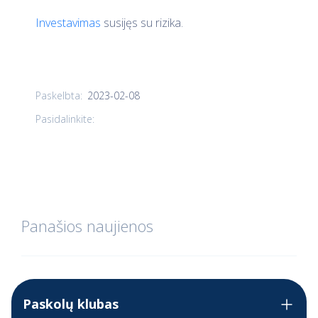
Investavimas
susijęs su rizika.
2023-02-08
Paskelbta:
Pasidalinkite:
Panašios naujienos
Paskolų klubas