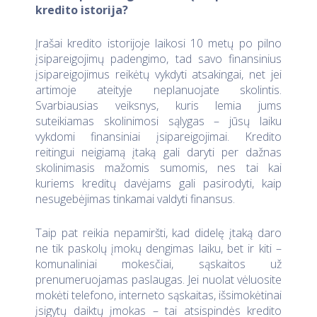
kredito istorija?
Įrašai kredito istorijoje laikosi 10 metų po pilno
įsipareigojimų padengimo, tad savo finansinius
įsipareigojimus reikėtų vykdyti atsakingai, net jei
artimoje ateityje neplanuojate skolintis.
Svarbiausias veiksnys, kuris lemia jums
suteikiamas skolinimosi sąlygas – jūsų laiku
vykdomi finansiniai įsipareigojimai. Kredito
reitingui neigiamą įtaką gali daryti per dažnas
skolinimasis mažomis sumomis, nes tai kai
kuriems kreditų davėjams gali pasirodyti, kaip
nesugebėjimas tinkamai valdyti finansus.
Taip pat reikia nepamiršti, kad didelę įtaką daro
ne tik paskolų įmokų dengimas laiku, bet ir kiti –
komunaliniai mokesčiai, sąskaitos už
prenumeruojamas paslaugas. Jei nuolat vėluosite
mokėti telefono, interneto sąskaitas, išsimokėtinai
įsigytų daiktų įmokas – tai atsispindės kredito