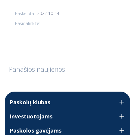
2022-10-14
Paskelbta:
Pasidalinkite:
Panašios naujienos
Paskolų klubas
Investuotojams
Paskolos gavėjams