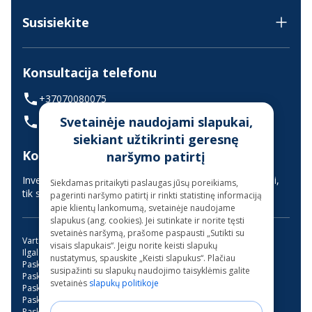
Susisiekite
Konsultacija telefonu
+37070080075
Svetainėje naudojami slapukai,
(skambinant iš užsienio +37068700300)
siekiant užtikrinti geresnę
Konsultavimas gyvai
naršymo patirtį
Investuotojų aptarnavimas vyksta nuotoliniu būdu (gyvai,
Siekdamas pritaikyti paslaugas jūsų poreikiams,
tik suderinus laiką iš anksto)
pagerinti naršymo patirtį ir rinkti statistinę informaciją
apie klientų lankomumą, svetainėje naudojame
slapukus (ang. cookies). Jei sutinkate ir norite tęsti
svetainės naršymą, prašome paspausti „Sutikti su
Vartojimo paskola
Kreditas internetu
visais slapukais“. Jeigu norite keisti slapukų
Ilgalaikės paskolos be užstato
Mini paskola internetu
nustatymus, spauskite „Keisti slapukus“. Plačiau
Paskola su bendraskoliu
Kreditai
Greitas kreditas
susipažinti su slapukų naudojimo taisyklėmis galite
Paskola su verslo liudijimu
Paskola studijoms
svetainės
slapukų politikoje
Paskola be pabrangimo
Trumpalaikė paskola
Paskola garažo įsirengimui
Paskola dantų gydymui
Paskola motociklui
Paskolos be banko