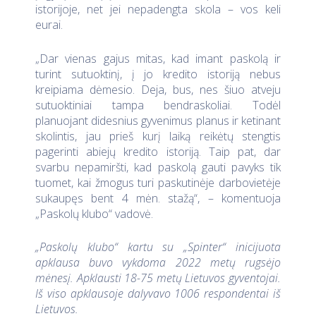
istorijoje, net jei nepadengta skola – vos keli
eurai.
„Dar vienas gajus mitas, kad imant paskolą ir
turint sutuoktinį, į jo kredito istoriją nebus
kreipiama dėmesio. Deja, bus, nes šiuo atveju
sutuoktiniai tampa bendraskoliai. Todėl
planuojant didesnius gyvenimus planus ir ketinant
skolintis, jau prieš kurį laiką reikėtų stengtis
pagerinti abiejų kredito istoriją. Taip pat, dar
svarbu nepamiršti, kad paskolą gauti pavyks tik
tuomet, kai žmogus turi paskutinėje darbovietėje
sukaupęs bent 4 mėn. stažą“, – komentuoja
„Paskolų klubo“ vadovė.
„Paskolų klubo“ kartu su „Spinter“ inicijuota
apklausa buvo vykdoma 2022 metų rugsėjo
mėnesį. Apklausti 18-75 metų Lietuvos gyventojai.
Iš viso apklausoje dalyvavo 1006 respondentai iš
Lietuvos.