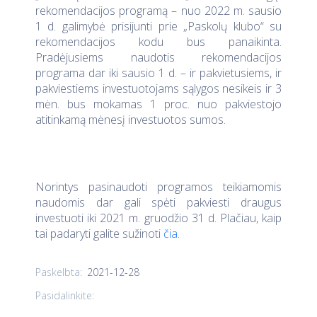
rekomendacijos programą – nuo 2022 m. sausio
1 d. galimybė prisijunti prie „Paskolų klubo“ su
rekomendacijos kodu bus panaikinta.
Pradėjusiems naudotis rekomendacijos
programa dar iki sausio 1 d. – ir pakvietusiems, ir
pakviestiems investuotojams sąlygos nesikeis ir 3
mėn. bus mokamas 1 proc. nuo pakviestojo
atitinkamą mėnesį investuotos sumos.
Norintys pasinaudoti programos teikiamomis
naudomis dar gali spėti pakviesti draugus
investuoti iki 2021 m. gruodžio 31 d. Plačiau, kaip
tai padaryti galite sužinoti
čia
.
2021-12-28
Paskelbta:
Pasidalinkite: