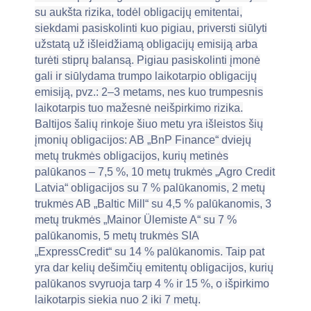
su aukšta rizika, todėl obligacijų emitentai,
siekdami pasiskolinti kuo pigiau, priversti siūlyti
užstatą už išleidžiamą obligacijų emisiją arba
turėti stiprų balansą. Pigiau pasiskolinti įmonė
gali ir siūlydama trumpo laikotarpio obligacijų
emisiją, pvz.: 2–3 metams, nes kuo trumpesnis
laikotarpis tuo mažesnė neišpirkimo rizika.
Baltijos šalių rinkoje šiuo metu yra išleistos šių
įmonių obligacijos: AB „BnP Finance“ dviejų
metų trukmės obligacijos, kurių metinės
palūkanos – 7,5 %, 10 metų trukmės „Agro Credit
Latvia“ obligacijos su 7 % palūkanomis, 2 metų
trukmės AB „Baltic Mill“ su 4,5 % palūkanomis, 3
metų trukmės „Mainor Ülemiste A“ su 7 %
palūkanomis, 5 metų trukmės SIA
„ExpressCredit“ su 14 % palūkanomis. Taip pat
yra dar kelių dešimčių emitentų obligacijos, kurių
palūkanos svyruoja tarp 4 % ir 15 %, о išpirkimo
laikotarpis siekia nuo 2 iki 7 metų.