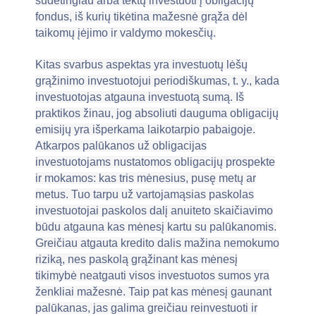
sudėtingiau arba tektų investuoti į obligacijų
fondus, iš kurių tikėtina mažesnė grąža dėl
taikomų įėjimo ir valdymo mokesčių.
Kitas svarbus aspektas yra investuotų lėšų
grąžinimo investuotojui periodiškumas, t. y., kada
investuotojas atgauna investuotą sumą. Iš
praktikos žinau, jog absoliuti dauguma obligacijų
emisijų yra išperkama laikotarpio pabaigoje.
Atkarpos palūkanos už obligacijas
investuotojams nustatomos obligacijų prospekte
ir mokamos: kas tris mėnesius, pusę metų ar
metus. Tuo tarpu už vartojamąsias paskolas
investuotojai paskolos dalį anuiteto skaičiavimo
būdu atgauna kas mėnesį kartu su palūkanomis.
Greičiau atgauta kredito dalis mažina nemokumo
riziką, nes paskolą grąžinant kas mėnesį
tikimybė neatgauti visos investuotos sumos yra
ženkliai mažesnė. Taip pat kas mėnesį gaunant
palūkanas, jas galima greičiau reinvestuoti ir