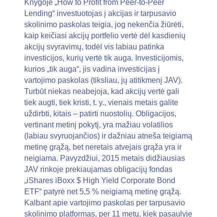
Knygoje „How to Profit from Peer-to-Peer
Lending“ investuotojas į akcijas ir tarpusavio
skolinimo paskolas teigia, jog nekenčia žiūrėti,
kaip keičiasi akcijų portfelio vertė dėl kasdienių
akcijų svyravimų, todėl vis labiau patinka
investicijos, kurių vertė tik auga. Investicijomis,
kurios „tik auga“, jis vadina investicijas į
vartojimo paskolas (tiksliau, jų atitikmenį JAV).
Turbūt niekas neabejoja, kad akcijų vertė gali
tiek augti, tiek kristi, t. y., vienais metais galite
uždirbti, kitais – patirti nuostolių. Obligacijos,
vertinant metinį pokytį, yra mažiau volatilios
(labiau svyruojančios) ir dažniau atneša teigiamą
metinę grąžą, bet neretais atvejais grąža yra ir
neigiama. Pavyzdžiui, 2015 metais didžiausias
JAV rinkoje prekiaujamas obligacijų fondas
„iShares iBoxx $ High Yield Corporate Bond
ETF“ patyrė net 5,5 % neigiamą metinę grąžą.
Kalbant apie vartojimo paskolas per tarpusavio
skolinimo platformas, per 11 metų, kiek pasaulyje