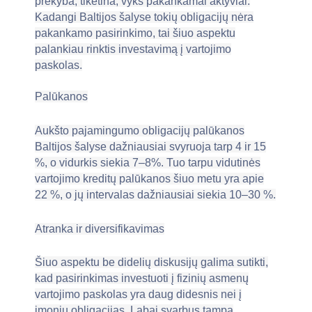
prekyba, tikėtina, vyks pakankamai aktyviai.
Kadangi Baltijos šalyse tokių obligacijų nėra
pakankamo pasirinkimo, tai šiuo aspektu
palankiau rinktis investavimą į vartojimo
paskolas.
Palūkanos
Aukšto pajamingumo obligacijų palūkanos
Baltijos šalyse dažniausiai svyruoja tarp 4 ir 15
%, o vidurkis siekia 7–8%. Tuo tarpu vidutinės
vartojimo kreditų palūkanos šiuo metu yra apie
22 %, o jų intervalas dažniausiai siekia 10–30 %.
Atranka ir diversifikavimas
Šiuo aspektu be didelių diskusijų galima sutikti,
kad pasirinkimas investuoti į fizinių asmenų
vartojimo paskolas yra daug didesnis nei į
įmonių obligacijas. Labai svarbus tampa