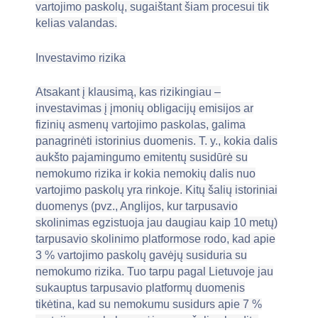
vartojimo paskolų, sugaištant šiam procesui tik
kelias valandas.
Investavimo rizika
Atsakant į klausimą, kas rizikingiau –
investavimas į įmonių obligacijų emisijos ar
fizinių asmenų vartojimo paskolas, galima
panagrinėti istorinius duomenis. T. y., kokia dalis
aukšto pajamingumo emitentų susidūrė su
nemokumo rizika ir kokia nemokių dalis nuo
vartojimo paskolų yra rinkoje. Kitų šalių istoriniai
duomenys (pvz., Anglijos, kur tarpusavio
skolinimas egzistuoja jau daugiau kaip 10 metų)
tarpusavio skolinimo platformose rodo, kad apie
3 % vartojimo paskolų gavėjų susiduria su
nemokumo rizika. Tuo tarpu pagal Lietuvoje jau
sukauptus tarpusavio platformų duomenis
tikėtina, kad su nemokumu susidurs apie 7 %