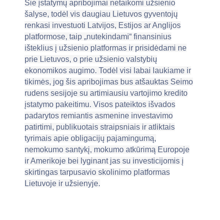
Šie įstatymų apribojimai netaikomi užsienio
šalyse, todėl vis daugiau Lietuvos gyventojų
renkasi investuoti Latvijos, Estijos ar Anglijos
platformose, taip „nutekindami“ finansinius
išteklius į užsienio platformas ir prisidėdami ne
prie Lietuvos, o prie užsienio valstybių
ekonomikos augimo. Todėl visi labai laukiame ir
tikimės, jog šis apribojimas bus atšauktas Seimo
rudens sesijoje su artimiausiu vartojimo kredito
įstatymo pakeitimu. Visos pateiktos išvados
padarytos remiantis asmenine investavimo
patirtimi, publikuotais straipsniais ir atliktais
tyrimais apie obligacijų pajamingumą,
nemokumo santykį, mokumo atkūrimą Europoje
ir Amerikoje bei lyginant jas su investicijomis į
skirtingas tarpusavio skolinimo platformas
Lietuvoje ir užsienyje.