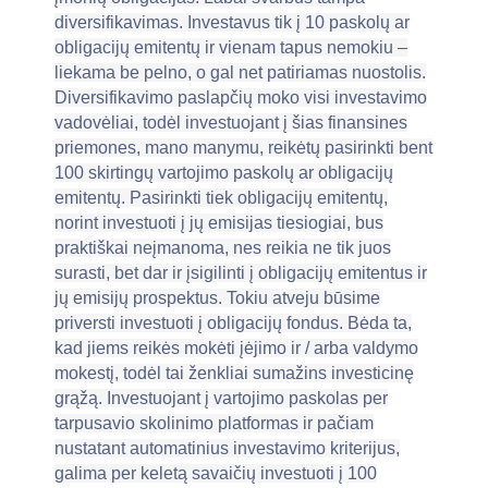
diversifikavimas. Investavus tik į 10 paskolų ar
obligacijų emitentų ir vienam tapus nemokiu –
liekama be pelno, o gal net patiriamas nuostolis.
Diversifikavimo paslapčių moko visi investavimo
vadovėliai, todėl investuojant į šias finansines
priemones, mano manymu, reikėtų pasirinkti bent
100 skirtingų vartojimo paskolų ar obligacijų
emitentų. Pasirinkti tiek obligacijų emitentų,
norint investuoti į jų emisijas tiesiogiai, bus
praktiškai neįmanoma, nes reikia ne tik juos
surasti, bet dar ir įsigilinti į obligacijų emitentus ir
jų emisijų prospektus. Tokiu atveju būsime
priversti investuoti į obligacijų fondus. Bėda ta,
kad jiems reikės mokėti įėjimo ir / arba valdymo
mokestį, todėl tai ženkliai sumažins investicinę
grąžą. Investuojant į vartojimo paskolas per
tarpusavio skolinimo platformas ir pačiam
nustatant automatinius investavimo kriterijus,
galima per keletą savaičių investuoti į 100