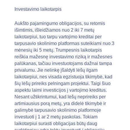
Investavimo laikotarpis
Aukšto pajamingumo obligacijos, su retomis
išimtimis, išleidžiamos nuo 2 iki 7 metų
laikotarpiui, tuo tarpu vartojimo kreditai per
tarpusavio skolinimo platformas suteikiami nuo 3
mėnesių iki 5 metų. Trumpesnis laikotarpis
reiškia mažesnę investavimo riziką ir mažesnes
palūkanas, tačiau investuotojams dažnai tampa
privalumu. Jie nelinkę įšaldyti lėšų ilgam
laikotarpiui, nes visada egzistuoja tikimybė, kad
šių lėšų prireiks pelningam projektui. Taigi šiuo
aspektu laimi investicijos į vartojimo kreditus.
Nesant užtikrintumui, kad lėšų neprireiks per
artimiausius porą metų, yra didelė tikimybė ir
galimybė tarpusavio skolinimo platformoje
investuoti į 1 ar 2 metų paskolas. Tokiam
laikotarpiui surasti obligacijas būtų daug