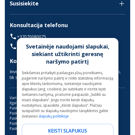
Susisiekite
Konsultacija telefonu
+37070080075
Svetainėje naudojami slapukai,
(skambinant iš užsienio +37068700300)
siekiant užtikrinti geresnę
Konsultavimas gyvai
naršymo patirtį
Investuotojų aptarnavimas vyksta nuotoliniu būdu (gyvai,
Siekdamas pritaikyti paslaugas jūsų poreikiams,
tik suderinus laiką iš anksto)
pagerinti naršymo patirtį ir rinkti statistinę informaciją
apie klientų lankomumą, svetainėje naudojame
slapukus (ang. cookies). Jei sutinkate ir norite tęsti
svetainės naršymą, prašome paspausti „Sutikti su
Vartojimo paskola
Kreditas internetu
visais slapukais“. Jeigu norite keisti slapukų
Ilgalaikės paskolos be užstato
Mini paskola internetu
nustatymus, spauskite „Keisti slapukus“. Plačiau
Paskola su bendraskoliu
Kreditai
Greitas kreditas
susipažinti su slapukų naudojimo taisyklėmis galite
Paskola su verslo liudijimu
Paskola studijoms
svetainės
slapukų politikoje
Paskola be pabrangimo
Trumpalaikė paskola
Paskola garažo įsirengimui
Paskola dantų gydymui
Paskola motociklui
Paskolos be banko
KEISTI SLAPUKUS