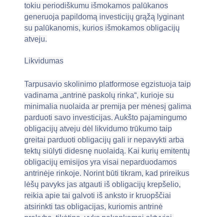
tokiu periodiškumu išmokamos palūkanos
generuoja papildomą investicijų grąžą lyginant
su palūkanomis, kurios išmokamos obligacijų
atveju.
Likvidumas
Tarpusavio skolinimo platformose egzistuoja taip
vadinama „antrinė paskolų rinka“, kurioje su
minimalia nuolaida ar premija per mėnesį galima
parduoti savo investicijas. Aukšto pajamingumo
obligacijų atveju dėl likvidumo trūkumo taip
greitai parduoti obligacijų gali ir nepavykti arba
tektų siūlyti didesnę nuolaidą. Kai kurių emitentų
obligacijų emisijos yra visai neparduodamos
antrinėje rinkoje. Norint būti tikram, kad prireikus
lėšų pavyks jas atgauti iš obligacijų krepšelio,
reikia apie tai galvoti iš anksto ir kruopščiai
atsirinkti tas obligacijas, kuriomis antrinė