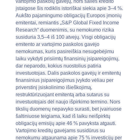
vartojimo paskolų gavėjų, nors šalies kredito
įstaigose šis rodiklis istoriškai siekia apie 3–4 %.
Aukšto pajamingumo obligacijų Europos įmonių
emitentai, remiantis „S&P Global Fixed Income
Research“ duomenimis, su nemokumo rizika
susiduria 3,5–4 iš 100 atvejų. Visgi obligacijų
emitento ar vartojimo paskolos gavėjo
nemokumas, kuris pasireiškia nesugebėjimu
laiku vykdyti prisiimtų finansinių įsipareigojimų,
dar neparodo, kokius nuostolius patiria
investuotojas. Dalis paskolos gavėjų ir emitentų
finansinius įsipareigojimus įvykdo vėliau per
priverstinį įsiskolinimo išieškojimą,
restruktūrizuojant emitentą arba sutarus su
investuotojais dėl naujo išpirkimo termino. Nors
tikslių duomenų nepavyko surasti, bet įvairiuose
šaltiniuose teigiama, kad iš laiku neišpirktų
obligacijų emisijų apie 46 % pavyksta atgauti.
Vartojimo kreditų gavėjams susidūrus su
nemokumu atgaunama apie 75 % investicijų per