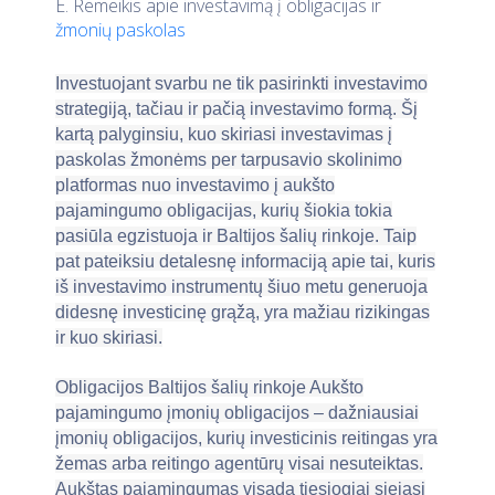
E. Remeikis apie investavimą į obligacijas ir
žmonių paskolas
Investuojant svarbu ne tik pasirinkti investavimo
strategiją, tačiau ir pačią investavimo formą. Šį
kartą palyginsiu, kuo skiriasi investavimas į
paskolas žmonėms per tarpusavio skolinimo
platformas nuo investavimo į aukšto
pajamingumo obligacijas, kurių šiokia tokia
pasiūla egzistuoja ir Baltijos šalių rinkoje. Taip
pat pateiksiu detalesnę informaciją apie tai, kuris
iš investavimo instrumentų šiuo metu generuoja
didesnę investicinę grąžą, yra mažiau rizikingas
ir kuo skiriasi.
Obligacijos Baltijos šalių rinkoje Aukšto
pajamingumo įmonių obligacijos – dažniausiai
įmonių obligacijos, kurių investicinis reitingas yra
žemas arba reitingo agentūrų visai nesuteiktas.
Aukštas pajamingumas visada tiesiogiai siejasi