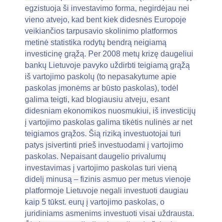
egzistuoja ši investavimo forma, negirdėjau nei
vieno atvejo, kad bent kiek didesnės Europoje
veikiančios tarpusavio skolinimo platformos
metinė statistika rodytų bendrą neigiamą
investicinę grąžą. Per 2008 metų krizę daugeliui
bankų Lietuvoje pavyko uždirbti teigiamą grąžą
iš vartojimo paskolų (to nepasakytume apie
paskolas įmonėms ar būsto paskolas), todėl
galima teigti, kad blogiausiu atveju, esant
didesniam ekonomikos nuosmukiui, iš investicijų
į vartojimo paskolas galima tikėtis nulinės ar net
teigiamos grąžos. Šią riziką investuotojai turi
patys įsivertinti prieš investuodami į vartojimo
paskolas. Nepaisant daugelio privalumų
investavimas į vartojimo paskolas turi vieną
didelį minusą – fizinis asmuo per metus vienoje
platformoje Lietuvoje negali investuoti daugiau
kaip 5 tūkst. eurų į vartojimo paskolas, o
juridiniams asmenims investuoti visai uždrausta.