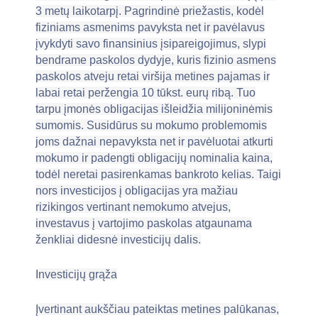
3 metų laikotarpį. Pagrindinė priežastis, kodėl
fiziniams asmenims pavyksta net ir pavėlavus
įvykdyti savo finansinius įsipareigojimus, slypi
bendrame paskolos dydyje, kuris fizinio asmens
paskolos atveju retai viršija metines pajamas ir
labai retai peržengia 10 tūkst. eurų ribą. Tuo
tarpu įmonės obligacijas išleidžia milijoninėmis
sumomis. Susidūrus su mokumo problemomis
joms dažnai nepavyksta net ir pavėluotai atkurti
mokumo ir padengti obligacijų nominalia kaina,
todėl neretai pasirenkamas bankroto kelias. Taigi
nors investicijos į obligacijas yra mažiau
rizikingos vertinant nemokumo atvejus,
investavus į vartojimo paskolas atgaunama
ženkliai didesnė investicijų dalis.
Investicijų grąža
Įvertinant aukščiau pateiktas metines palūkanas,