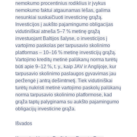
nemokumo procentinius rodiklius ir įvykus
nemokumo faktui atgaunamas lėšas, galima
nesunkiai suskaičiuoti investicinę grąžą.
Investicijos į aukšto pajamingumo obligacijas
vidutiniškai atneša 5–7 % metinę grąžą
investuojant Baltijos šalyse, o investicijos į
vartojimo paskolas per tarpusavio skolinimo
platformas – 10–16 % metinę investicijų grąžą.
Vartojimo kreditų metinė palūkanų norma turėtų
būti apie 9–12 %, t. y., kaip JAV ir Anglijoje, kur
tarpusavio skolinimo paslaugos gyvavimas jau
peržengė į antrą dešimtmetį. Tiek vidutiniškai
turėtų nukristi metinė vartojimo paskolų palūkanų
norma tarpusavio skolinimo platformose, kad
grąža taptų palyginama su aukšto pajamingumo
obligacijų investicine grąža.
Išvados