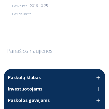
2016-10-25
Paskelbta:
Pasidalinkite:
Panašios naujienos
Paskolų klubas
Investuotojams
Paskolos gavėjams