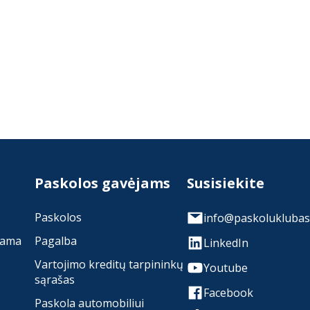
Paskolos gavėjams
Susisiekite
Paskolos
info@paskoluklubas.
rama
Pagalba
LinkedIn
Vartojimo kreditų tarpininkų
Youtube
sąrašas
Facebook
Paskola automobiliui