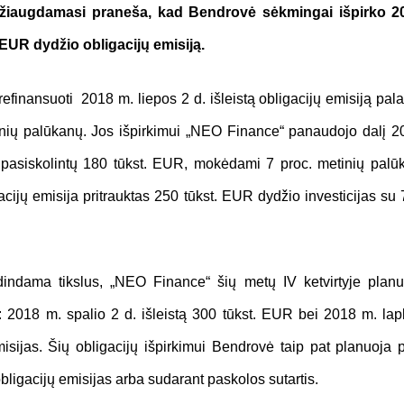
žiaugdamasi praneša, kad Bendrovė sėkmingai išpirko
2
 EUR dydžio obligacijų emisiją.
efinansuoti 2018 m. liepos 2 d. išleistą obligacijų emisiją pal
nių palūkanų. Jos išpirkimui „NEO Finance“ panaudojo dalį 20
 pasiskolintų 180 tūkst. EUR, mokėdami 7 proc. metinių palū
gacijų emisija pritrauktas 250 tūkst. EUR dydžio investicijas su
indama tikslus, „NEO Finance“ šių metų IV ketvirtyje planuoj
: 2018 m. spalio 2 d. išleistą 300 tūkst. EUR bei 2018 m. lapk
ijas. Šių obligacijų išpirkimui Bendrovė taip pat planuoja pri
obligacijų emisijas arba sudarant paskolos sutartis.