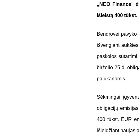
„NEO Finance“ d
i
šleistą 400 tūkst.
Bendrovei pavyko r
išvengiant aukštes
paskolos sutartimi
birželio 25 d. obli
palūkanomis.
Sėkmingai įgyvend
obligacijų emisijas
400 tūkst. EUR emis
išleidžiant naujas 