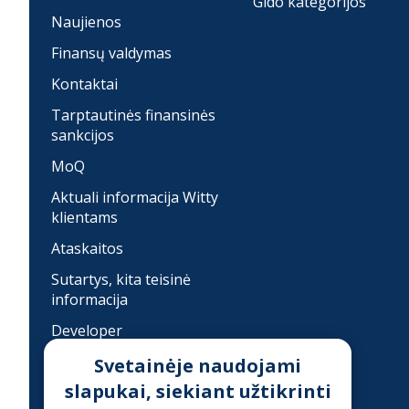
Gido kategorijos
Naujienos
Finansų valdymas
Kontaktai
Tarptautinės finansinės
sankcijos
MoQ
Aktuali informacija Witty
klientams
Ataskaitos
Sutartys, kita teisinė
informacija
Developer
Įkainiai
Svetainėje naudojami
slapukai, siekiant užtikrinti
Finansinis sukčiavimas