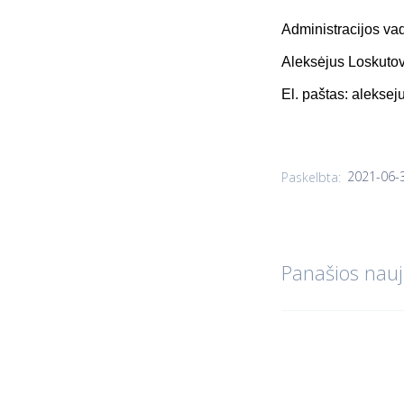
Administracijos va
Aleksėjus Loskuto
El. paštas:
aleksej
2021-06-
Paskelbta:
Panašios nauj