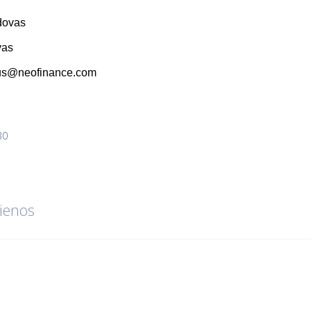
dovas
vas
us@neofinance.com
30
ienos