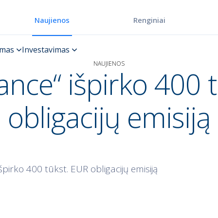
Renginiai
Naujienos
NAUJIENOS
nce“ išpirko 400 
obligacijų emisiją
pirko 400 tūkst. EUR obligacijų emisiją