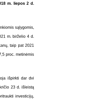
018 m. liepos 2 d.
ankiomis sąlygomis,
21 m. birželio 4 d.
kanų, taip pat 2021
 7,5 proc. metinėmis
a išpirkti dar dvi
ričio 23 d. išleistą
traukti investicijų,