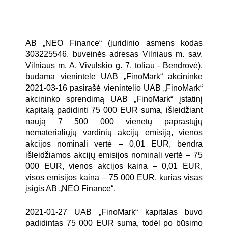
AB „NEO Finance“ (juridinio asmens kodas
303225546, buveinės adresas Vilniaus m. sav.
Vilniaus m. A. Vivulskio g. 7, toliau - Bendrovė),
būdama vienintele UAB „FinoMark“ akcininke
2021-03-16 pasirašė vienintelio UAB „FinoMark“
akcininko sprendimą UAB „FinoMark“ įstatinį
kapitalą padidinti 75 000 EUR suma, išleidžiant
naują 7 500 000 vienetų paprastųjų
nematerialiųjų vardinių akcijų emisiją, vienos
akcijos nominali vertė – 0,01 EUR, bendra
išleidžiamos akcijų emisijos nominali vertė – 75
000 EUR, vienos akcijos kaina – 0,01 EUR,
visos emisijos kaina – 75 000 EUR, kurias visas
įsigis AB „NEO Finance“.
2021-01-27 UAB „FinoMark“ kapitalas buvo
padidintas 75 000 EUR suma, todėl po būsimo