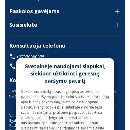
Paskolos gavėjams
Susisiekite
Konsultacija telefonu
+37070080075
Svetainėje naudojami slapukai,
(skambinant iš užsienio +37068700300)
siekiant užtikrinti geresnę
Konsultavimas gyvai
naršymo patirtį
Investuotojų aptarnavimas vyksta nuotoliniu būdu (gyvai,
Siekdamas pritaikyti paslaugas jūsų poreikiams,
tik suderinus laiką iš anksto)
pagerinti naršymo patirtį ir rinkti statistinę informaciją
apie klientų lankomumą, svetainėje naudojame
slapukus (ang. cookies). Jei sutinkate ir norite tęsti
svetainės naršymą, prašome paspausti „Sutikti su
Vartojimo paskola
Kreditas internetu
visais slapukais“. Jeigu norite keisti slapukų
Ilgalaikės paskolos be užstato
Mini paskola internetu
nustatymus, spauskite „Keisti slapukus“. Plačiau
Paskola su bendraskoliu
Kreditai
Greitas kreditas
susipažinti su slapukų naudojimo taisyklėmis galite