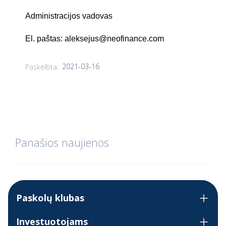
Administracijos vadovas
El. paštas:
aleksejus@neofinance.com
2021-03-16
Paskelbta:
Panašios naujienos
Paskolų klubas
Investuotojams