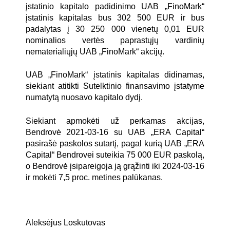
įstatinio kapitalo padidinimo UAB „FinoMark“
įstatinis kapitalas bus
302 500 EUR ir bus
padalytas į 30 250 000 vienetų
0,01 EUR
nominalios vertės paprastųjų vardinių
nematerialiųjų UAB „FinoMark“ akcijų.
UAB „FinoMark“ įstatinis kapitalas didinamas,
siekiant atitikti Sutelktinio finansavimo įstatyme
numatytą nuosavo kapitalo dydį.
Siekiant apmokėti už perkamas akcijas,
Bendrovė 2021-03-16 su UAB „ERA Capital“
pasirašė paskolos sutartį, pagal kurią UAB „ERA
Capital“ Bendrovei suteikia 75 000 EUR paskolą,
o Bendrovė įsipareigoja ją grąžinti iki 2024-03-16
ir mokėti 7,5 proc. metines palūkanas.
Aleksėjus Loskutovas