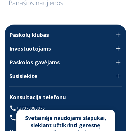
Panašios naujienos
Paskolų klubas
Investuotojams
Paskolos gavėjams
Susisiekite
Konsultacija telefonu
+37070080075
Svetainėje naudojami slapukai,
(skambinant iš užsienio +37068700300)
siekiant užtikrinti geresnę