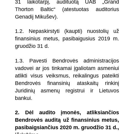
31 laikotarpį, audituotą UAB „Grand
Thorton Baltic“ (atestuotas auditorius
Genadij Mikušev).
1.2. Nepaskirstyti (kaupti) nuostolių už
finansinius metus, pasibaigusius 2019 m.
gruodžio 31 d.
1.3. Pavesti Bendrovės administracijos
vadovei ar jos tinkamai įgaliotam asmeniui
atlikti visus veiksmus, reikalingus pateikti
Bendrovės finansinių ataskaitų rinkinį
Juridinių asmenų registrui ir Lietuvos
bankui.
2.
Dėl audito įmonės, atliksiančios
Bendrovės auditą už finansinius metus,
pasibaigsiančius 2020 m. gruodžio 31 d.,