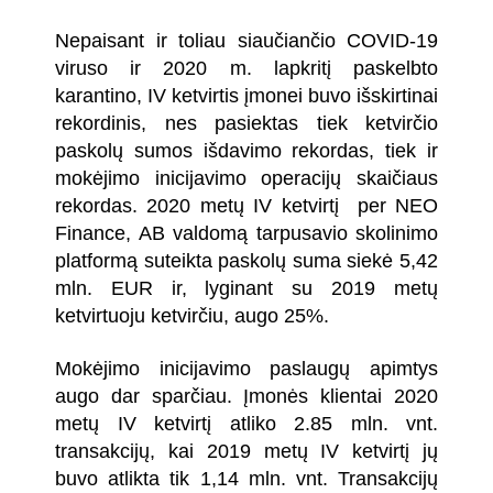
Nepaisant ir toliau siaučiančio COVID-19
viruso ir 2020 m. lapkritį paskelbto
karantino, IV ketvirtis įmonei buvo išskirtinai
rekordinis, nes pasiektas tiek ketvirčio
paskolų sumos išdavimo rekordas, tiek ir
mokėjimo inicijavimo operacijų skaičiaus
rekordas. 2020 metų IV ketvirtį per NEO
Finance, AB valdomą tarpusavio skolinimo
platformą suteikta paskolų suma siekė 5,42
mln. EUR ir, lyginant su 2019 metų
ketvirtuoju ketvirčiu, augo 25%.
Mokėjimo inicijavimo paslaugų apimtys
augo dar sparčiau. Įmonės klientai 2020
metų IV ketvirtį atliko 2.85 mln. vnt.
transakcijų, kai 2019 metų IV ketvirtį jų
buvo atlikta tik 1,14 mln. vnt. Transakcijų