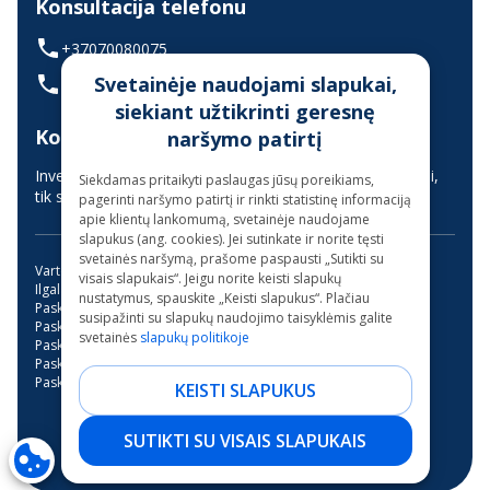
Konsultacija telefonu
+37070080075
Svetainėje naudojami slapukai,
(skambinant iš užsienio +37068700300)
siekiant užtikrinti geresnę
Konsultavimas gyvai
naršymo patirtį
Investuotojų aptarnavimas vyksta nuotoliniu būdu (gyvai,
Siekdamas pritaikyti paslaugas jūsų poreikiams,
tik suderinus laiką iš anksto)
pagerinti naršymo patirtį ir rinkti statistinę informaciją
apie klientų lankomumą, svetainėje naudojame
slapukus (ang. cookies). Jei sutinkate ir norite tęsti
svetainės naršymą, prašome paspausti „Sutikti su
Vartojimo paskola
Kreditas internetu
visais slapukais“. Jeigu norite keisti slapukų
Ilgalaikės paskolos be užstato
Mini paskola internetu
nustatymus, spauskite „Keisti slapukus“. Plačiau
Paskola su bendraskoliu
Kreditai
Greitas kreditas
susipažinti su slapukų naudojimo taisyklėmis galite
Paskola su verslo liudijimu
Paskola studijoms
svetainės
slapukų politikoje
Paskola be pabrangimo
Trumpalaikė paskola
Paskola garažo įsirengimui
Paskola dantų gydymui
Paskola motociklui
Paskolos be banko
KEISTI SLAPUKUS
NEO Finance, AB - 2026.
SUTIKTI SU VISAIS SLAPUKAIS
Visos teisės saugomos.