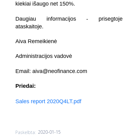
kiekiai išaugo net 150%.
Daugiau informacijos - prisegtoje
ataskaitoje.
Aiva Remeikienė
Administracijos vadovė
Email:
aiva@neofinance.com
Priedai:
Sales report 2020Q4LT.pdf
2020-01-15
Paskelbta: