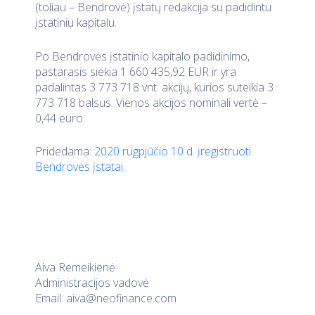
(toliau – Bendrovė) įstatų redakcija su padidintu
įstatiniu kapitalu.
Po Bendrovės įstatinio kapitalo padidinimo,
pastarasis siekia 1 660 435,92 EUR ir yra
padalintas 3 773 718 vnt. akcijų, kurios suteikia 3
773 718 balsus. Vienos akcijos nominali vertė –
0,44 euro.
Pridedama:
2020 rugpjūčio 10 d. įregistruoti
Bendrovės įstatai
.
Aiva Remeikienė
Administracijos vadovė
Email:
aiva@neofinance.com