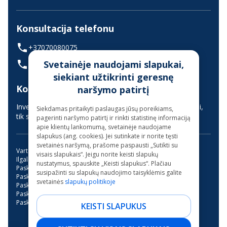
Konsultacija telefonu
+37070080075
Svetainėje naudojami slapukai,
(skambinant iš užsienio +37068700300)
siekiant užtikrinti geresnę
Konsultavimas gyvai
naršymo patirtį
Investuotojų aptarnavimas vyksta nuotoliniu būdu (gyvai,
Siekdamas pritaikyti paslaugas jūsų poreikiams,
tik suderinus laiką iš anksto)
pagerinti naršymo patirtį ir rinkti statistinę informaciją
apie klientų lankomumą, svetainėje naudojame
slapukus (ang. cookies). Jei sutinkate ir norite tęsti
svetainės naršymą, prašome paspausti „Sutikti su
Vartojimo paskola
Kreditas internetu
visais slapukais“. Jeigu norite keisti slapukų
Ilgalaikės paskolos be užstato
Mini paskola internetu
nustatymus, spauskite „Keisti slapukus“. Plačiau
Paskola su bendraskoliu
Kreditai
Greitas kreditas
susipažinti su slapukų naudojimo taisyklėmis galite
Paskola su verslo liudijimu
Paskola studijoms
svetainės
slapukų politikoje
Paskola be pabrangimo
Trumpalaikė paskola
Paskola garažo įsirengimui
Paskola dantų gydymui
Paskola motociklui
Paskolos be banko
KEISTI SLAPUKUS