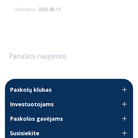
2020-08-12
Paskelbta:
Panašios naujienos
Paskolų klubas
Investuotojams
Paskolos gavėjams
Susisiekite