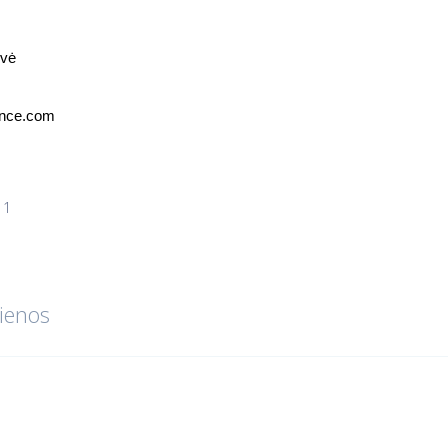
ovė
ance.com
11
ienos