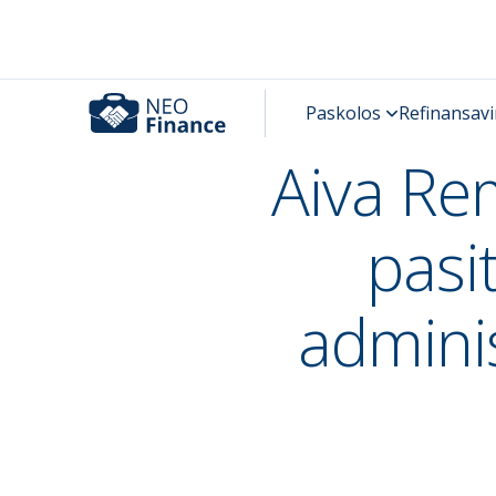
Aiva Re
pasi
adminis