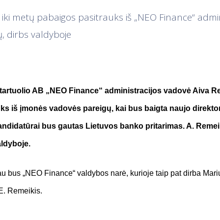
 iki metų pabaigos pasitrauks iš „NEO Finance“ admin
, dirbs valdyboje
startuolio AB „NEO Finance“ administracijos vadovė Aiva R
ks iš įmonės vadovės pareigų, kai bus baigta naujo direktor
ndidatūrai bus gautas Lietuvos banko pritarimas. A. Remeik
ldyboje.
au bus „NEO Finance“ valdybos narė, kurioje taip pat dirba Mar
E. Remeikis.