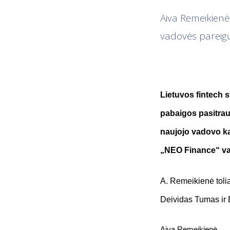
Aiva Remeikienė
vadovės pareigų
Lietuvos fintech 
pabaigos pasitrau
naujojo vadovo ka
„NEO Finance“ va
A. Remeikienė toli
Deividas Tumas ir 
Aiva Remeikienė