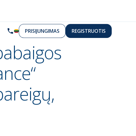
PRISIJUNGIMAS
REGISTRUOTIS
pabaigos
ance“
pareigų,