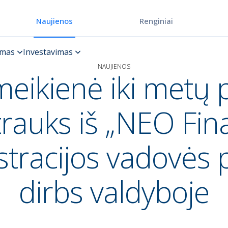
Renginiai
Naujienos
NAUJIENOS
meikienė iki metų 
trauks iš „NEO Fin
tracijos vadovės 
dirbs valdyboje