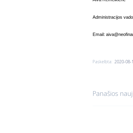
Administracijos vad
Email:
aiva@neofin
2020-08-
Paskelbta:
Panašios nauj