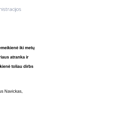
istracijos
emeikienė iki metų
iaus atranka ir
ienė toliau dirbs
ius Navickas,