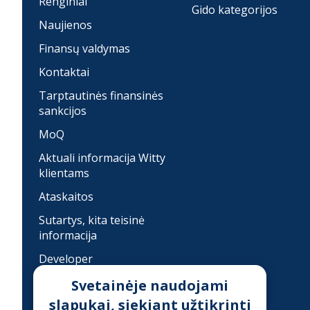
Renginiai
Gido kategorijos
Naujienos
Finansų valdymas
Kontaktai
Tarptautinės finansinės
sankcijos
MoQ
Aktuali informacija Witty
klientams
Ataskaitos
Sutartys, kita teisinė
informacija
Developer
Įkainiai
Svetainėje naudojami
slapukai, siekiant užtikrinti
Finansinis sukčiavimas