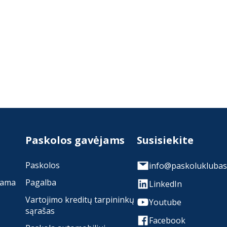
Paskolos gavėjams
Susisiekite
Paskolos
info@paskoluklubas.
rama
Pagalba
LinkedIn
Vartojimo kreditų tarpininkų
Youtube
sąrašas
Facebook