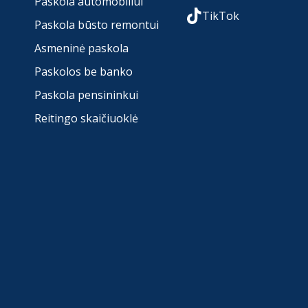
Paskola automobiliui
TikTok
Paskola būsto remontui
Asmeninė paskola
Paskolos be banko
Paskola pensininkui
Reitingo skaičiuoklė