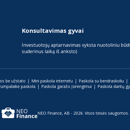
Konsultavimas gyvai
Investuotojų aptarnavimas vyksta nuotoliniu būdu 
suderinus laiką iš anksto)
los be užstato
Mini paskola internetu
Paskola su bendraskoliu
rumpalaikė paskola
Paskola garažo įsirengimui
Paskola dantų g
NEO Finance, AB - 2026.
Visos teisės saugomos.