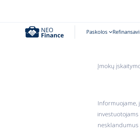
Įmokų įskaitymo
Informuojame, j
investuotojams
nesklandumus i