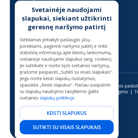
Įkainiai
Svetainėje naudojami
slapukai, siekiant užtikrinti
Finansinis sukčiavimas
geresnę naršymo patirtį
Konsultacija telefonu
Siekdamas pritaikyti paslaugas jūsų
poreikiams, pagerinti naršymo patirtį ir rinkti
+37070080075
statistinę informaciją apie klientų lankomumą,
(skambinant iš užsienio +37068700300)
svetainėje naudojame slapukus (ang. cookies).
Jei sutinkate ir norite tęsti svetainės naršymą,
prašome paspausti „Sutikti su visais slapukais“.
Jeigu norite keisti slapukų nustatymus,
spauskite „Keisti slapukus“. Plačiau susipažinti
Vartojimo paskola
Kreditas internetu
Ilgalaikės pasko
su slapukų naudojimo taisyklėmis galite
Paskola studijoms
Paskola be pabrangimo
T
svetainės
slapukų politikoje
KEISTI SLAPUKUS
SUTIKTI SU VISAIS SLAPUKAIS