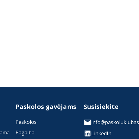
Paskolos gavėjams
Susisiekite
Paskolos
info@paskoluklubas.
rama
Pagalba
LinkedIn