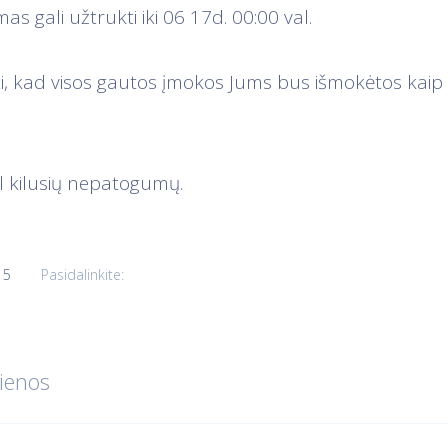
mas gali užtrukti iki 06 17d. 00:00 val.
i, kad visos gautos įmokos Jums bus išmokėtos kai
l kilusių nepatogumų.
15
Pasidalinkite:
ienos