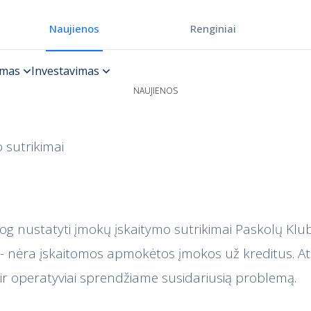
Renginiai
Naujienos
NAUJIENOS
 sutrikimai
og nustatyti įmokų įskaitymo sutrikimai Paskolų Klu
 - nėra įskaitomos apmokėtos įmokos už kreditus. A
r operatyviai sprendžiame susidariusią problemą.