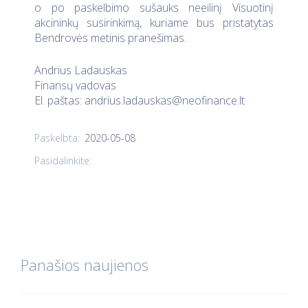
o po paskelbimo sušauks neeilinį Visuotinį
akcininkų susirinkimą, kuriame bus pristatytas
Bendrovės metinis pranešimas.
Andrius Ladauskas
Finansų vadovas
El. paštas:
andrius.ladauskas@neofinance.lt
2020-05-08
Paskelbta:
Pasidalinkite:
Panašios naujienos