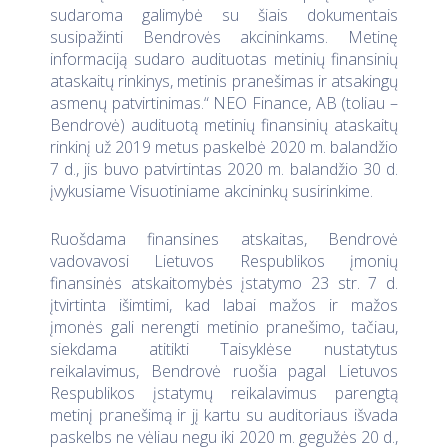
sudaroma galimybė su šiais dokumentais
susipažinti Bendrovės akcininkams. Metinę
informaciją sudaro audituotas metinių finansinių
ataskaitų rinkinys, metinis pranešimas ir atsakingų
asmenų patvirtinimas.“ NEO Finance, AB (toliau –
Bendrovė) audituotą metinių finansinių ataskaitų
rinkinį už 2019 metus paskelbė 2020 m. balandžio
7 d., jis buvo patvirtintas 2020 m. balandžio 30 d.
įvykusiame Visuotiniame akcininkų susirinkime.
Ruošdama finansines atskaitas, Bendrovė
vadovavosi Lietuvos Respublikos įmonių
finansinės atskaitomybės įstatymo 23 str. 7 d.
įtvirtinta išimtimi, kad labai mažos ir mažos
įmonės gali nerengti metinio pranešimo, tačiau,
siekdama atitikti Taisyklėse nustatytus
reikalavimus, Bendrovė ruošia pagal Lietuvos
Respublikos įstatymų reikalavimus parengtą
metinį pranešimą ir jį kartu su auditoriaus išvada
paskelbs ne vėliau negu iki 2020 m. gegužės 20 d.,