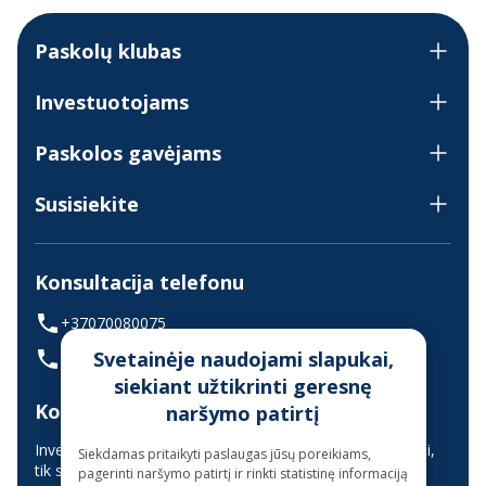
Paskolų klubas
Investuotojams
Paskolos gavėjams
Susisiekite
Konsultacija telefonu
+37070080075
Svetainėje naudojami slapukai,
(skambinant iš užsienio +37068700300)
siekiant užtikrinti geresnę
Konsultavimas gyvai
naršymo patirtį
Investuotojų aptarnavimas vyksta nuotoliniu būdu (gyvai,
Siekdamas pritaikyti paslaugas jūsų poreikiams,
tik suderinus laiką iš anksto)
pagerinti naršymo patirtį ir rinkti statistinę informaciją