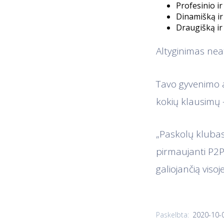
Profesinio i
Dinamišką i
Draugišką ir
Altyginimas ne
Tavo gyvenimo
kokių klausimų –
„Paskolų klubas“
pirmaujanti P2P 
galiojančią viso
2020-10-
Paskelbta: