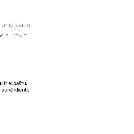
 angliškai, o
e su tavimi
ir el.paštu.
latinė kliento