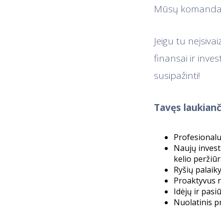
Mūsų komandai r
Jeigu tu neįsiva
finansai ir inv
susipažinti!
Tavęs laukianč
Profesionalu
Naujų invest
kelio peržiū
Ryšių palaik
Proaktyvus r
Idėjų ir pas
Nuolatinis p