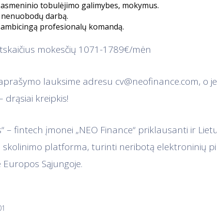
r asmeninio tobulėjimo galimybes, mokymus.
r nenuobodų darbą.
 ambicingą profesionalų komandą.
atskaičius mokesčių 1071-1789€/mėn
 aprašymo lauksime adresu
cv@neofinance.com
, o j
 drąsiai kreipkis!
 – fintech įmonei „NEO Finance“ priklausanti ir Lietuv
skolinimo platforma, turinti neribotą elektroninių pin
je Europos Sąjungoje.
01