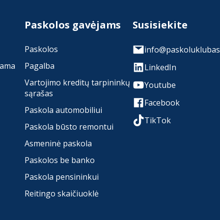
Paskolos gavėjams
Susisiekite
Paskolos
info@paskoluklubas.
rama
Pagalba
LinkedIn
Vartojimo kreditų tarpininkų
Youtube
sąrašas
Facebook
Paskola automobiliui
TikTok
Paskola būsto remontui
Asmeninė paskola
Paskolos be banko
Paskola pensininkui
Reitingo skaičiuoklė