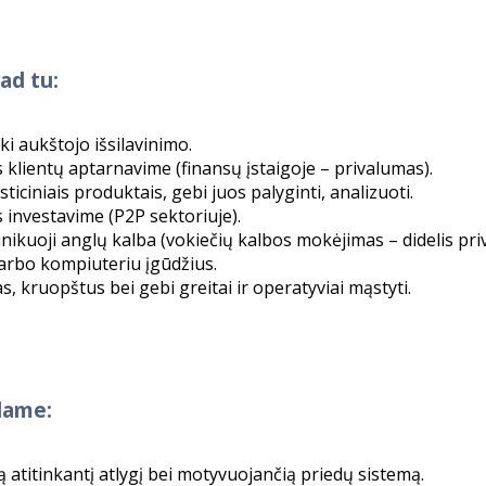
ad tu:
ki aukštojo išsilavinimo.
s klientų aptarnavime (finansų įstaigoje – privalumas).
ticiniais produktais, gebi juos palyginti, analizuoti.
s investavime (P2P sektoriuje).
nikuoji anglų kalba (vokiečių kalbos mokėjimas – didelis pri
arbo kompiuteriu įgūdžius.
s, kruopštus bei gebi greitai ir operatyviai mąstyti.
dame:
 atitinkantį atlygį bei motyvuojančią priedų sistemą.