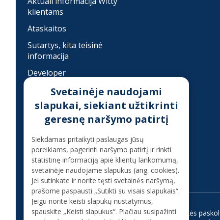
Aktuali informacija Witty
klientams
Ataskaitos
Sutartys, kita teisinė
informacija
Developer
Įkainiai
Svetainėje naudojami
slapukai, siekiant užtikrinti
Finansinis sukčiavimas
geresnę naršymo patirtį
Konsultacija telefonu
Siekdamas pritaikyti paslaugas jūsų
poreikiams, pagerinti naršymo patirtį ir rinkti
+37070080075
statistinę informaciją apie klientų lankomumą,
(skambinant iš užsienio +37068700300)
svetainėje naudojame slapukus (ang. cookies).
Jei sutinkate ir norite tęsti svetainės naršymą,
prašome paspausti „Sutikti su visais slapukais“.
Jeigu norite keisti slapukų nustatymus,
spauskite „Keisti slapukus“. Plačiau susipažinti
Vartojimo paskola
Kreditas internetu
Ilgalaikės pasko