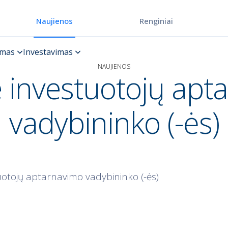
Renginiai
Naujienos
NAUJIENOS
 investuotojų apt
vadybininko (-ės)
otojų aptarnavimo vadybininko (-ės)