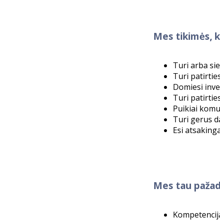
Mes tikimės, k
Turi arba sie
Turi patirtie
Domiesi inves
Turi patirtie
Puikiai komu
Turi gerus d
Esi atsakinga
Mes tau paža
Kompetenciją