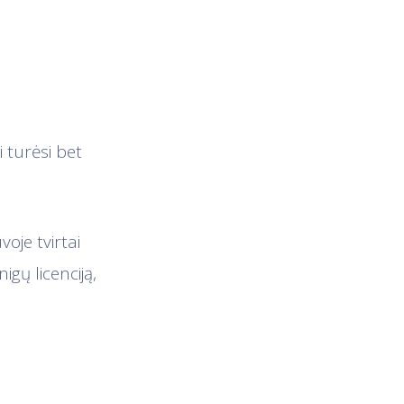
ei turėsi bet
oje tvirtai
igų licenciją,