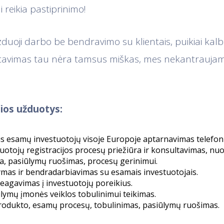
eikia pastiprinimo!
izduoji darbo be bendravimo su klientais, puikiai kalbi
estavimas tau nėra tamsus miškas, mes nekantraujam
ios užduotys:
s esamų investuotojų visoje Europoje aptarnavimas telefonu 
uotojų registracijos procesų priežiūra ir konsultavimas, nuo
ra, pasiūlymų ruošimas, procesų gerinimui.
ymas ir bendradarbiavimas su esamais investuotojais.
eagavimas į investuotojų poreikius.
iūlymų įmonės veiklos tobulinimui teikimas.
rodukto, esamų procesų, tobulinimas, pasiūlymų ruošimas.