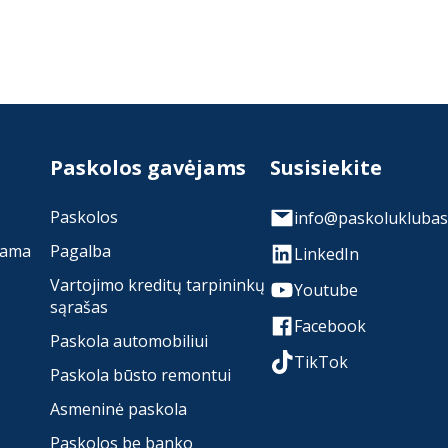
Paskolos gavėjams
Susisiekite
Paskolos
info@paskoluklubas.
rama
Pagalba
LinkedIn
Vartojimo kreditų tarpininkų
Youtube
sąrašas
Facebook
Paskola automobiliui
TikTok
Paskola būsto remontui
Asmeninė paskola
Paskolos be banko