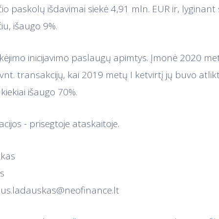
čio paskolų išdavimai siekė 4,91 mln. EUR ir, lyginan
čiu, išaugo 9%.
ėjimo inicijavimo paslaugų apimtys. Įmonė 2020 metų 
vnt. transakcijų, kai 2019 metų I ketvirtį jų buvo atlik
 kiekiai išaugo 70%.
ijos - prisegtoje ataskaitoje.
skas
s
ius.ladauskas@neofinance.lt