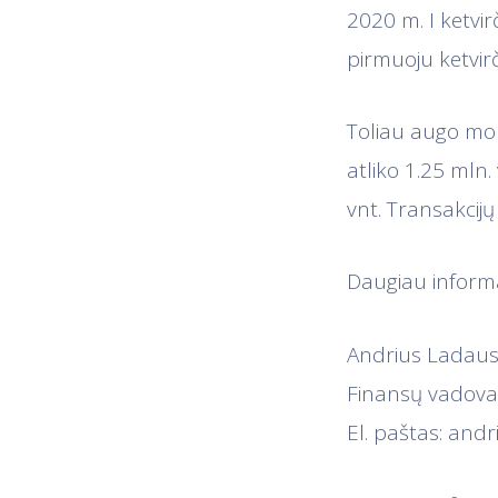
2020 m. I ketvir
pirmuoju ketvir
Toliau augo mok
atliko 1.25 mln. 
vnt. Transakcijų
Daugiau informac
​Andrius Ladau
Finansų vadova
El. paštas:
andr