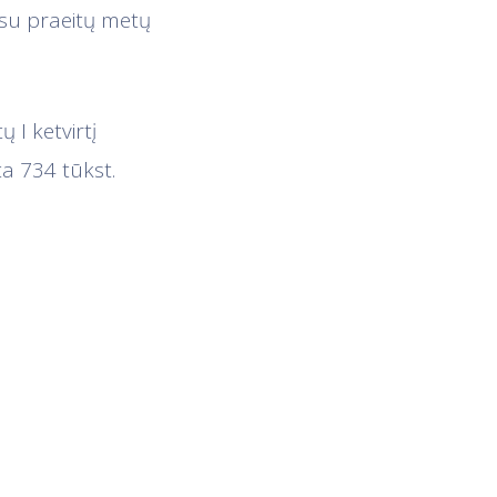
t su praeitų metų
I ketvirtį
ta 734 tūkst.