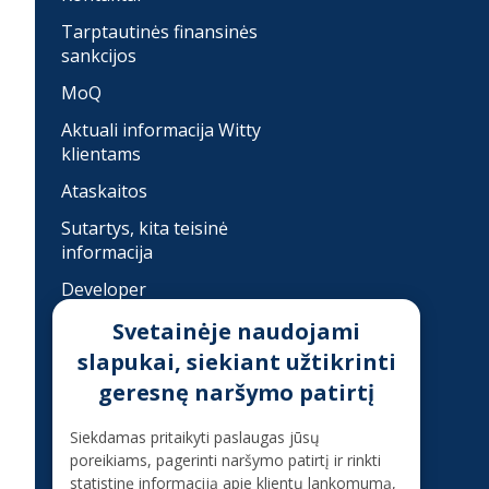
Tarptautinės finansinės
sankcijos
MoQ
Aktuali informacija Witty
klientams
Ataskaitos
Sutartys, kita teisinė
informacija
Developer
Įkainiai
Svetainėje naudojami
slapukai, siekiant užtikrinti
Finansinis sukčiavimas
geresnę naršymo patirtį
Konsultacija telefonu
Siekdamas pritaikyti paslaugas jūsų
poreikiams, pagerinti naršymo patirtį ir rinkti
+37070080075
statistinę informaciją apie klientų lankomumą,