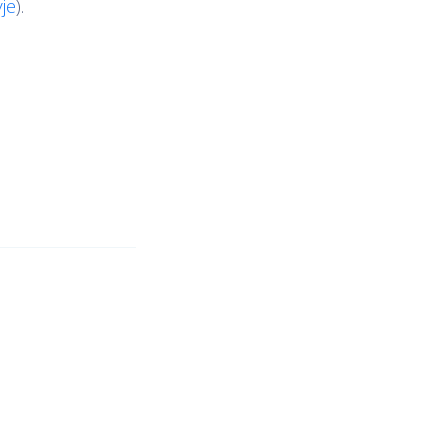
je
).