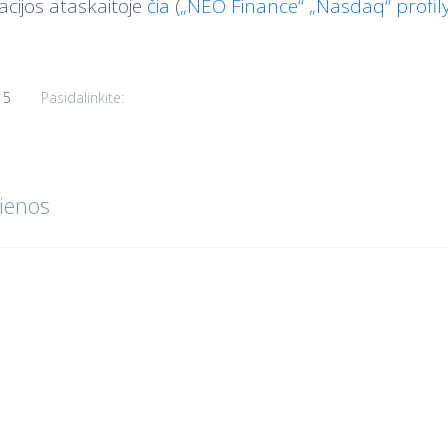
cijos ataskaitoje
čia
(
„NEO Finance“ „Nasdaq“ profily
15
Pasidalinkite:
ienos