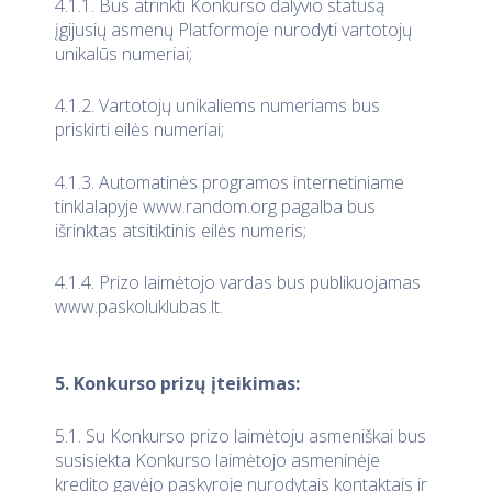
4.1.1. Bus atrinkti Konkurso dalyvio statusą
įgijusių asmenų Platformoje nurodyti vartotojų
unikalūs numeriai;
4.1.2. Vartotojų unikaliems numeriams bus
priskirti eilės numeriai;
4.1.3. Automatinės programos internetiniame
tinklalapyje www.random.org pagalba bus
išrinktas atsitiktinis eilės numeris;
4.1.4. Prizo laimėtojo vardas bus publikuojamas
www.paskoluklubas.lt.
5. Konkurso prizų įteikimas:
5.1. Su Konkurso prizo laimėtoju asmeniškai bus
susisiekta Konkurso laimėtojo asmeninėje
kredito gavėjo paskyroje nurodytais kontaktais ir