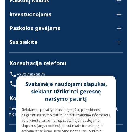
Paskolų klubas
Investuotojams
Paskolos gavėjams
Susisiekite
Konsultacija telefonu
+37070080075
Svetainėje naudojami slapukai,
(skambinant iš užsienio +37068700300)
siekiant užtikrinti geresnę
Konsultavimas gyvai
naršymo patirtį
Investuotojų aptarnavimas vyksta nuotoliniu būdu (gyvai,
Siekdamas pritaikyti paslaugas jūsų poreikiams,
tik suderinus laiką iš anksto)
pagerinti naršymo patirtį ir rinkti statistinę informaciją
apie klientų lankomumą, svetainėje naudojame
slapukus (ang. cookies). Jei sutinkate ir norite tęsti
svetainės naršymą, prašome paspausti „Sutikti su