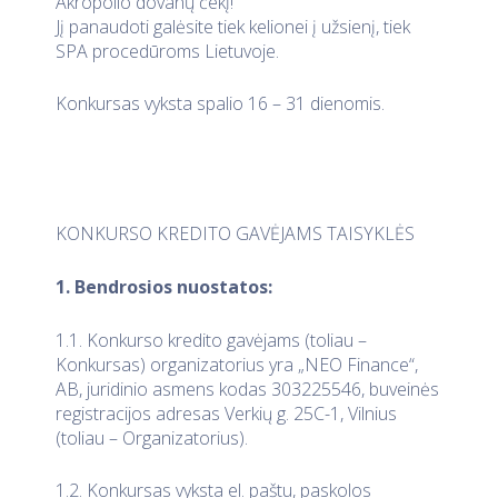
Akropolio dovanų čekį!
Jį panaudoti galėsite tiek kelionei į užsienį, tiek
SPA procedūroms Lietuvoje.
Konkursas vyksta spalio 16 – 31 dienomis.
KONKURSO KREDITO GAVĖJAMS TAISYKLĖS
1. Bendrosios nuostatos:
1.1. Konkurso kredito gavėjams (toliau –
Konkursas) organizatorius yra „NEO Finance“,
AB, juridinio asmens kodas 303225546, buveinės
registracijos adresas Verkių g. 25C-1, Vilnius
(toliau – Organizatorius).
1.2. Konkursas vyksta el. paštu, paskolos