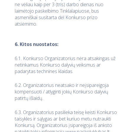
ne vėliau kaip per 3 (tris) darbo dienas nuo
laimėtojo paskelbimo Tinklalapiuose, bus
asmeniškai susitarta dėl Konkurso prizo
atsiėmimo.
6. Kitos nuostatos:
6.1. Konkurso Organizatorius nėra atsakingas už
netinkamus Konkurso dalyvių veiksmus ar
padarytas technines klaidas.
6.2. Organizatorius neatsako ir neįsipareigoja
kompensuoti / atlyginti jokių Konkurso dalyvių
patirtų išlaidų.
6.3. Organizatorius pasilieka teisę keisti Konkurso
taisykles ir sąlygas ar bet kuriuo metu nutraukti
Konkursą. Organizatorius įsipareigoja iš anksto
pateikti tokią informaciją www.paskoluklubas.lt.