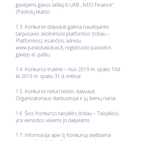
gavėjams gavus laišką iš UAB „NEO Finance“
(Paskolų klubo).
1.3. Konkurse dalyvauti galima naudojantis
tarpusavio skolinimosi platformos (toliau –
Platformos), esančios adresu
www.paskoluklubas.lt, registruoto paskolos
gavėjo el. paštu.
1.4. Konkurso trukmė – nuo 2019 m. spalio 16d.
iki 2019 m. spalio 31 d. imtinai.
1.5. Konkurse neturi teisės dalyvauti
Organizatoriaus darbuotojai ir jų šeimų nariai.
1.6. Šios Konkurso taisyklės (toliau – Taisyklės),
yra vienodos visiems jo dalyviams.
1.7. Informacija apie šį Konkursą skelbiama