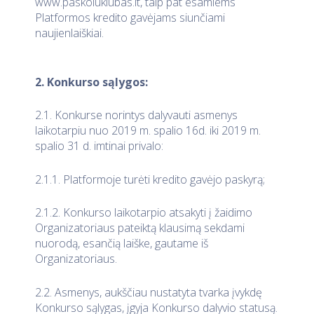
www.paskoluklubas.lt, taip pat esamiems
Platformos kredito gavėjams siunčiami
naujienlaiškiai.
2. Konkurso sąlygos:
2.1. Konkurse norintys dalyvauti asmenys
laikotarpiu nuo 2019 m. spalio 16d. iki 2019 m.
spalio 31 d. imtinai privalo:
2.1.1. Platformoje turėti kredito gavėjo paskyrą;
2.1.2. Konkurso laikotarpio atsakyti į žaidimo
Organizatoriaus pateiktą klausimą sekdami
nuorodą, esančią laiške, gautame iš
Organizatoriaus.
2.2. Asmenys, aukščiau nustatyta tvarka įvykdę
Konkurso sąlygas, įgyja Konkurso dalyvio statusą.