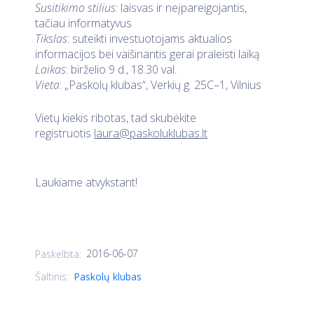
Susitikimo stilius
: laisvas ir neįpareigojantis,
tačiau informatyvus
Tikslas
: suteikti investuotojams aktualios
informacijos bei vaišinantis gerai praleisti laiką
Laikas
: birželio 9 d., 18.30 val.
Vieta
: „Paskolų klubas“, Verkių g. 25C–1, Vilnius
Vietų kiekis ribotas, tad skubėkite
registruotis
laura@paskoluklubas.lt
Laukiame atvykstant!
2016-06-07
Paskelbta:
Šaltinis:
Paskolų klubas