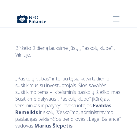
Birželio 9 dieną lauksime Jūsų „Paskolų klube“ ,
Vilniuje.
„Paskolų klubas“ ir toliau tęsia ketvirtadienio
susitikimus su investuotojais. Šios savaitės
susitikimo tema – ikiteisminis paskolų išieškojimas.
Susitikime dalyvaus „Paskolų klubo“ įkūrėjas,
verslininkas ir patyręs investuotojas
Evaldas
Remeikis
ir skolų išieškojimo, administravimo
paslaugas teikiančios bendrovės „Legal Balance“
vadovas
Marius Šlepetis
.