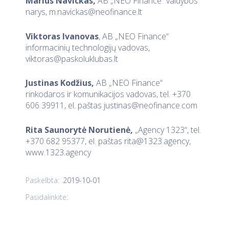
Marius Navickas,
AB „NEO Finance“ valdybos
narys,
m.navickas@neofinance.lt
Viktoras Ivanovas
, AB „NEO Finance“
informacinių technologijų vadovas,
viktoras@paskoluklubas.lt
Justinas Kodžius,
AB „NEO Finance“
rinkodaros ir komunikacijos vadovas, tel. +370
606 39911, el. paštas
justinas@neofinance.com
Rita Saunorytė Norutienė,
„Agency 1323“, tel.
+370 682 95377, el. paštas
rita@1323.agency
,
www.1323.agency
2019-10-01
Paskelbta:
Pasidalinkite: