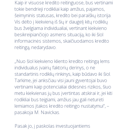
Kaip ir visuose kredito reitinguose, bus vertinami
tokie bendrieji rodikliai kaip amžius, pajamos,
šeimyninis statusas, kredito bei paraiškų istorija.
Vis dėlto į kiekvieną iš šių ir daugelį kitų rodiklių
bus žvelgiama individualiai, vertinant kiekvieno
besikreipiančiojo asmens situaciją, ko iki šiol
informacinės sistemos, skaičiuodamos kredito
reitingą, nedarydavo.
„Nuo šiol kiekvieno kliento kredito reitingą lems
individualus įvairių faktorių derinys, o ne
standartinis rodiklių rinkinys, kaip būdavo iki šiol.
Tarkime, jei anksčiau visi jauni gyventojai buvo
vertinami kaip potencialiai didesnės rizikos, šiuo
metu kiekvienas jų bus įvertintas atskirai ir, jei kiti
rodikliai bus teigiami, amžius jau gali neturėti
lemiamos įtakos kredito reitingo nustatymui“, –
pasakoja M. Navickas.
Pasak jo, į paskolas investuojantiems