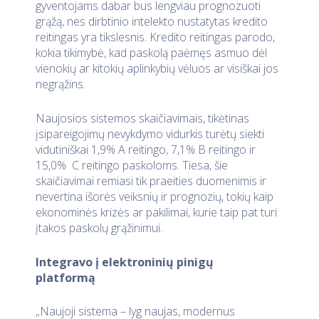
gyventojams dabar bus lengviau prognozuoti
grąžą, nes dirbtinio intelekto nustatytas kredito
reitingas yra tikslesnis. Kredito reitingas parodo,
kokia tikimybė, kad paskolą paėmęs asmuo dėl
vienokių ar kitokių aplinkybių vėluos ar visiškai jos
negrąžins.
Naujosios sistemos skaičiavimais, tikėtinas
įsipareigojimų nevykdymo vidurkis turėtų siekti
vidutiniškai 1,9% A reitingo, 7,1% B reitingo ir
15,0% C reitingo paskoloms. Tiesa, šie
skaičiavimai remiasi tik praeities duomenimis ir
nevertina išorės veiksnių ir prognozių, tokių kaip
ekonominės krizės ar pakilimai, kurie taip pat turi
įtakos paskolų grąžinimui.
Integravo į elektroninių pinigų
platformą
„Naujoji sistema – lyg naujas, modernus