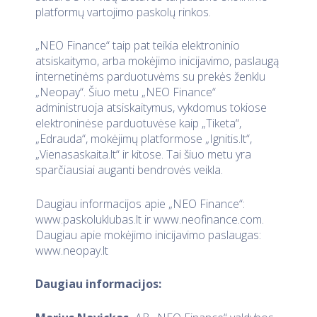
platformų vartojimo paskolų rinkos.
„NEO Finance“ taip pat teikia elektroninio
atsiskaitymo, arba mokėjimo inicijavimo, paslaugą
internetinėms parduotuvėms su prekės ženklu
„Neopay“. Šiuo metu „NEO Finance“
administruoja atsiskaitymus, vykdomus tokiose
elektroninėse parduotuvėse kaip „Tiketa“,
„Edrauda“, mokėjimų platformose „Ignitis.lt“,
„Vienasaskaita.lt“ ir kitose. Tai šiuo metu yra
sparčiausiai auganti bendrovės veikla.
Daugiau informacijos apie „NEO Finance“:
www.paskoluklubas.lt ir www.neofinance.com.
Daugiau apie mokėjimo inicijavimo paslaugas:
www.neopay.lt
Daugiau informacijos: