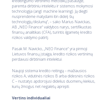
kreditingumo vertinimo metodikų pasaulyje,
paremta dirbtiniu intelektu ir sistemos mokymosi
technologija (angl. machine learning). Ją diegti
nusprendėme matydami itin didelį šių
technologijų tikslumą“, – sako Marius Navickas,
AB „NEO Finance“ valdybos narys, sertifikuotas
finansų analitikas (CFA), turintis ilgametę kredito
rizikos valdymo patirtį.
Pasak M. Navicko, „NEO Finance“ yra pirmoji
Lietuvos finansų įstaiga, kredito rizikos vertinimą
perdavusi dirbtiniam intelektui.
Naujoji sistema kredito reitingą – mažiausios
rizikos A, vidutinės rizikos B arba didesnės rizikos
C – nustatys apdorojusi didelius duomenų kiekius,
kurių žmogus net negalėtų aprėpti.
Vertins individualiai