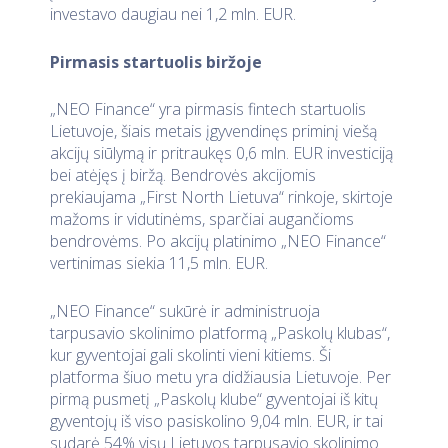
investavo daugiau nei 1,2 mln. EUR.
Pirmasis startuolis biržoje
„NEO Finance“ yra pirmasis fintech startuolis
Lietuvoje, šiais metais įgyvendinęs priminį viešą
akcijų siūlymą ir pritraukęs 0,6 mln. EUR investiciją
bei atėjęs į biržą. Bendrovės akcijomis
prekiaujama „First North Lietuva“ rinkoje, skirtoje
mažoms ir vidutinėms, sparčiai augančioms
bendrovėms. Po akcijų platinimo „NEO Finance“
vertinimas siekia 11,5 mln. EUR.
„NEO Finance“ sukūrė ir administruoja
tarpusavio skolinimo platformą „Paskolų klubas“,
kur gyventojai gali skolinti vieni kitiems. Ši
platforma šiuo metu yra didžiausia Lietuvoje. Per
pirmą pusmetį „Paskolų klube“ gyventojai iš kitų
gyventojų iš viso pasiskolino 9,04 mln. EUR, ir tai
sudarė 54% visų Lietuvos tarpusavio skolinimo