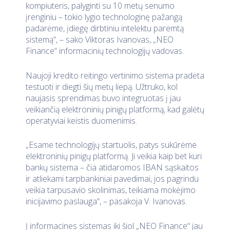
kompiuteris, palyginti su 10 metų senumo
įrenginiu – tokio lygio technologinę pažangą
padarėme, įdiegę dirbtiniu intelektu paremtą
sistemą“, – sako Viktoras Ivanovas, „NEO
Finance“ informacinių technologijų vadovas.
Naujoji kredito reitingo vertinimo sistema pradėta
testuoti ir diegti šių metų liepą. Užtruko, kol
naujasis sprendimas buvo integruotas į jau
veikiančią elektroninių pinigų platformą, kad galėtų
operatyviai keistis duomenimis.
„Esame technologijų startuolis, patys sukūrėme
elektroninių pinigų platformą. Ji veikia kaip bet kuri
bankų sistema – čia atidaromos IBAN sąskaitos
ir atliekami tarpbankiniai pavedimai, jos pagrindu
veikia tarpusavio skolinimas, teikiama mokėjimo
inicijavimo paslauga“, – pasakoja V. Ivanovas.
Į informacines sistemas iki šiol „NEO Finance“ jau