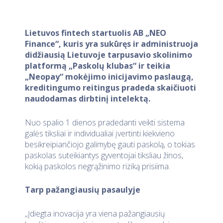
Lietuvos fintech startuolis AB „NEO
Finance“, kuris yra sukūręs ir administruoja
didžiausią Lietuvoje tarpusavio skolinimo
platformą „Paskolų klubas“ ir teikia
„Neopay“ mokėjimo inicijavimo paslaugą,
kreditingumo reitingus pradeda skaičiuoti
naudodamas dirbtinį intelektą.
Nuo spalio 1 dienos pradedanti veikti sistema
galės tiksliai ir individualiai įvertinti kiekvieno
besikreipiančiojo galimybę gauti paskolą, o tokias
paskolas suteikiantys gyventojai tiksliau žinos,
kokią paskolos negrąžinimo riziką prisiima.
Tarp pažangiausių pasaulyje
„Įdiegta inovacija yra viena pažangiausių