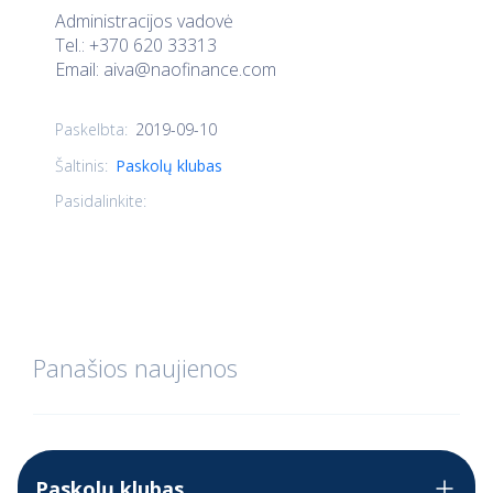
Administracijos vadovė
Tel.: +370 620 33313
Email:
aiva@naofinance.com
2019-09-10
Paskelbta:
Šaltinis:
Paskolų klubas
Pasidalinkite:
Panašios naujienos
Paskolų klubas