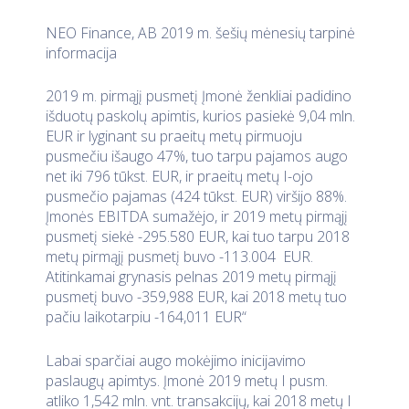
NEO Finance, AB 2019 m. šešių mėnesių tarpinė
informacija
2019 m. pirmąjį pusmetį Įmonė ženkliai padidino
išduotų paskolų apimtis, kurios pasiekė 9,04 mln.
EUR ir lyginant su praeitų metų pirmuoju
pusmečiu išaugo 47%, tuo tarpu pajamos augo
net iki 796 tūkst. EUR, ir praeitų metų I-ojo
pusmečio pajamas (424 tūkst. EUR) viršijo 88%.
Įmonės EBITDA sumažėjo, ir 2019 metų pirmąjį
pusmetį siekė -295.580 EUR, kai tuo tarpu 2018
metų pirmąjį pusmetį buvo -113.004 EUR.
Atitinkamai grynasis pelnas 2019 metų pirmąjį
pusmetį buvo -359,988 EUR, kai 2018 metų tuo
pačiu laikotarpiu -164,011 EUR“
Labai sparčiai augo mokėjimo inicijavimo
paslaugų apimtys. Įmonė 2019 metų I pusm.
atliko 1,542 mln. vnt. transakcijų, kai 2018 metų I