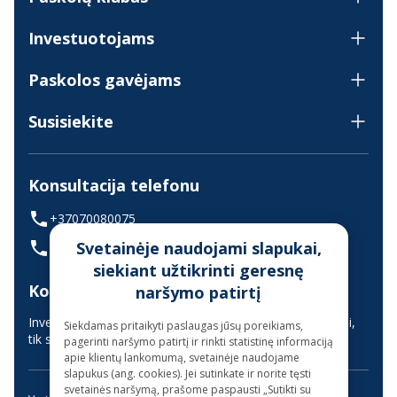
Investuotojams
Paskolos gavėjams
Susisiekite
Konsultacija telefonu
+37070080075
Svetainėje naudojami slapukai,
(skambinant iš užsienio +37068700300)
siekiant užtikrinti geresnę
Konsultavimas gyvai
naršymo patirtį
Investuotojų aptarnavimas vyksta nuotoliniu būdu (gyvai,
Siekdamas pritaikyti paslaugas jūsų poreikiams,
tik suderinus laiką iš anksto)
pagerinti naršymo patirtį ir rinkti statistinę informaciją
apie klientų lankomumą, svetainėje naudojame
slapukus (ang. cookies). Jei sutinkate ir norite tęsti
svetainės naršymą, prašome paspausti „Sutikti su