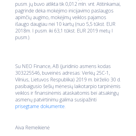
pusm. jų buvo atlikta tik 0,012 mln. vnt. Atitinkamai,
pagrinde dėka mokėjimo inicijavimo paslaugos
apimčių augimo, mokėjimų veiklos pajamos
išaugo daugiau nei 10 kartų (nuo 5,5 tūkst. EUR
2018m. I pusm. iki 63,1 tūkst. EUR 2019 metų I
pusm.).
Su NEO Finance, AB (juridinio asmens kodas
303225546, buveinės adresas: Verkių 25C-1,
Vilnius, Lietuvos Respublika) 2019 m. birželio 30 d.
pasibaigusio šešių mėnesių laikotarpio tarpinėmis
veiklos ir finansinėmis ataskaitomis bei atsakingų
asmenų patvirtinimu galima susipažinti
prisegtame dokumente
.
Aiva Remeikienė