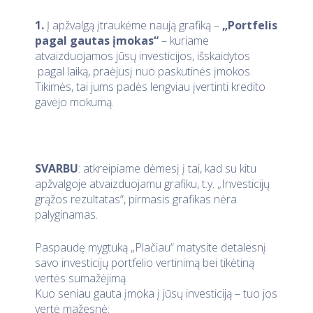
1.
Į apžvalgą įtraukėme naują grafiką –
„Portfelis
pagal gautas įmokas“
– kuriame
atvaizduojamos jūsų investicijos, išskaidytos
pagal laiką, praėjusį nuo paskutinės įmokos.
Tikimės, tai jums padės lengviau įvertinti kredito
gavėjo mokumą.
SVARBU
: atkreipiame dėmesį į tai, kad su kitu
apžvalgoje atvaizduojamu grafiku, t.y. „Investicijų
grąžos rezultatas“, pirmasis grafikas nėra
palyginamas.
Paspaudę mygtuką „Plačiau“ matysite detalesnį
savo investicijų portfelio vertinimą bei tikėtiną
vertės sumažėjimą.
Kuo seniau gauta įmoka į jūsų investiciją – tuo jos
vertė mažesnė: