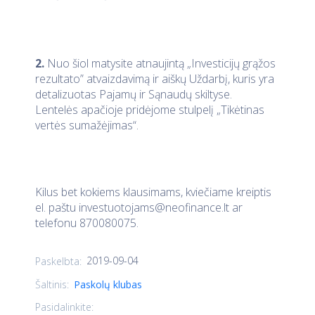
2.
Nuo šiol matysite atnaujintą „Investicijų grąžos
rezultato” atvaizdavimą ir aiškų Uždarbį, kuris yra
detalizuotas Pajamų ir Sąnaudų skiltyse.
Lentelės apačioje pridėjome stulpelį „Tikėtinas
vertės sumažėjimas“.
Kilus bet kokiems klausimams, kviečiame kreiptis
el. paštu
investuotojams@neofinance.lt
ar
telefonu 870080075.
2019-09-04
Paskelbta:
Šaltinis:
Paskolų klubas
Pasidalinkite: