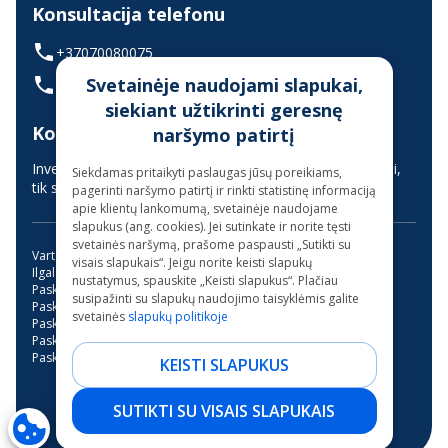
Konsultacija telefonu
+37070080075
Svetainėje naudojami slapukai,
(skambinant iš užsienio +37068700300)
siekiant užtikrinti geresnę
Konsultavimas gyvai
naršymo patirtį
Investuotojų aptarnavimas vyksta nuotoliniu būdu (gyvai,
Siekdamas pritaikyti paslaugas jūsų poreikiams,
tik suderinus laiką iš anksto)
pagerinti naršymo patirtį ir rinkti statistinę informaciją
apie klientų lankomumą, svetainėje naudojame
slapukus (ang. cookies). Jei sutinkate ir norite tęsti
svetainės naršymą, prašome paspausti „Sutikti su
Vartojimo paskola
Kreditas internetu
visais slapukais“. Jeigu norite keisti slapukų
Ilgalaikės paskolos be užstato
Mini paskola internetu
nustatymus, spauskite „Keisti slapukus“. Plačiau
Paskola su bendraskoliu
Kreditai
Greitas kreditas
susipažinti su slapukų naudojimo taisyklėmis galite
Paskola su verslo liudijimu
Paskola studijoms
svetainės
slapukų politikoje
Paskola be pabrangimo
Trumpalaikė paskola
Paskola garažo įsirengimui
Paskola dantų gydymui
Paskola motociklui
Paskolos be banko
KEISTI SLAPUKUS
NEO Finance, AB - 2026.
SUTIKTI SU VISAIS SLAPUKAIS
Visos teisės saugomos.