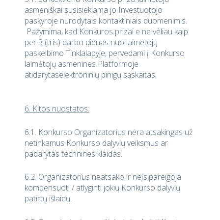
asmeniškai susisiekiama jo Investuotojo
paskyroje nurodytais kontaktiniais duomenimis.
Pažymima, kad Konkuros prizai e ne vėliau kaip
per 3 (tris) darbo dienas nuo laimėtojų
paskelbimo Tinklalapyje, pervedami į Konkurso
laimėtojų asmenines Platformoje
atidarytaselektroninių pinigų sąskaitas.
6. Kitos nuostatos:
6.1. Konkurso Organizatorius nėra atsakingas už
netinkamus Konkurso dalyvių veiksmus ar
padarytas technines klaidas.
6.2. Organizatorius neatsako ir neįsipareigoja
kompensuoti / atlyginti jokių Konkurso dalyvių
patirtų išlaidų.