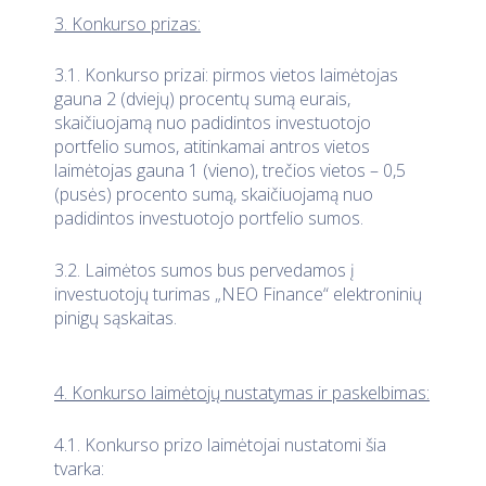
3. Konkurso prizas:
3.1. Konkurso prizai: pirmos vietos laimėtojas
gauna 2 (dviejų) procentų sumą eurais,
skaičiuojamą nuo padidintos investuotojo
portfelio sumos, atitinkamai antros vietos
laimėtojas gauna 1 (vieno), trečios vietos – 0,5
(pusės) procento sumą, skaičiuojamą nuo
padidintos investuotojo portfelio sumos.
3.2. Laimėtos sumos bus pervedamos į
investuotojų turimas „NEO Finance“ elektroninių
pinigų sąskaitas.
4. Konkurso laimėtojų nustatymas ir paskelbimas:
4.1. Konkurso prizo laimėtojai nustatomi šia
tvarka: