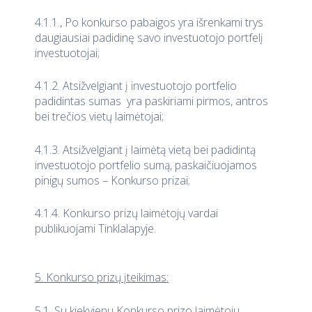
4.1.1., Po konkurso pabaigos yra išrenkami trys
daugiausiai padidinę savo investuotojo portfelį
investuotojai;
4.1.2. Atsižvelgiant į investuotojo portfelio
padidintas sumas yra paskiriami pirmos, antros
bei trečios vietų laimėtojai;
4.1.3. Atsižvelgiant į laimėtą vietą bei padidintą
investuotojo portfelio sumą, paskaičiuojamos
pinigų sumos – Konkurso prizai;
4.1.4. Konkurso prizų laimėtojų vardai
publikuojami Tinklalapyje.
5. Konkurso prizų įteikimas:
5.1. Su kiekvienu Konkurso prizo laimėtoju