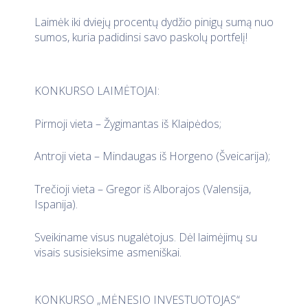
Laimėk iki dviejų procentų dydžio pinigų sumą nuo
sumos, kuria padidinsi savo paskolų portfelį!
KONKURSO LAIMĖTOJAI:
Pirmoji vieta – Žygimantas iš Klaipėdos;
Antroji vieta – Mindaugas iš Horgeno (Šveicarija);
Trečioji vieta – Gregor iš Alborajos (Valensija,
Ispanija).
Sveikiname visus nugalėtojus. Dėl laimėjimų su
visais susisieksime asmeniškai.
KONKURSO „MĖNESIO INVESTUOTOJAS“