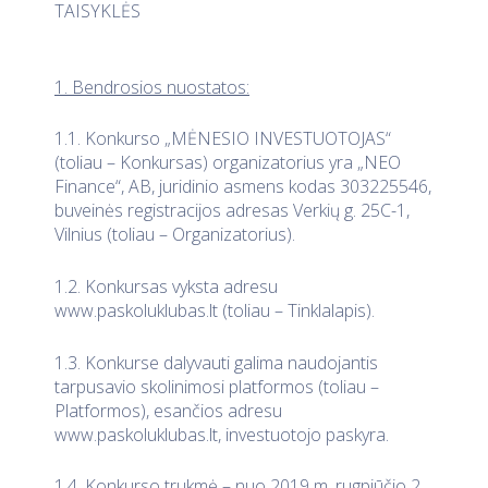
TAISYKLĖS
1. Bendrosios nuostatos:
1.1. Konkurso „MĖNESIO INVESTUOTOJAS“
(toliau – Konkursas) organizatorius yra „NEO
Finance“, AB, juridinio asmens kodas 303225546,
buveinės registracijos adresas Verkių g. 25C-1,
Vilnius (toliau – Organizatorius).
1.2. Konkursas vyksta adresu
www.paskoluklubas.lt (toliau – Tinklalapis).
1.3. Konkurse dalyvauti galima naudojantis
tarpusavio skolinimosi platformos (toliau –
Platformos), esančios adresu
www.paskoluklubas.lt, investuotojo paskyra.
1.4. Konkurso trukmė – nuo 2019 m. rugpjūčio 2