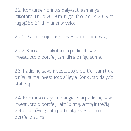
2.2. Konkurse norintys dalyvauti asmenys
laikotarpiu nuo 2019 m. rugpjūčio 2 d. iki 2019 m.
rugpjūčio 31 d. imtinai privalo:
2.2.1. Platformoje turėti investuotojo paskyrą;
2.2.2. Konkurso laikotarpiu padidinti savo
investuotojo portfelį tam tikra pinigų suma.
2.3. Padidinę savo investuotojo portfelį tam tikra
pinigų suma investuotojai įgyja Konkurso dalyvio
statusą.
2.4. Konkurso dalyviai, daugiausiai padidinę savo
investuotojo portfelį, laimi pirmą, antrą ir trečią
vietas, atsižvelgiant į padidintą investuotojo
portfelio sumą.