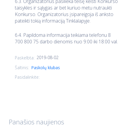
6.3. Organizatorius pasilieka teisę keisti Konkurso
taisykles ir sąlygas ar bet kuriuo metu nutraukti
Konkurso. Organizatorius įsipareigoja iš anksto
pateikti tokią informaciją Tinklalapyje.
6.4. Papildoma informacija teikiama telefonu 8
700 800 75 darbo dienomis nuo 9:00 iki 18:00 val.
2019-08-02
Paskelbta:
Šaltinis:
Paskolų klubas
Pasidalinkite:
Panašios naujienos