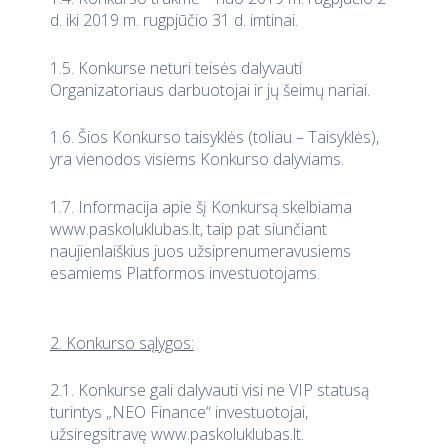
d. iki 2019 m. rugpjūčio 31 d. imtinai.
1.5. Konkurse neturi teisės dalyvauti
Organizatoriaus darbuotojai ir jų šeimų nariai.
1.6. Šios Konkurso taisyklės (toliau – Taisyklės),
yra vienodos visiems Konkurso dalyviams.
1.7. Informacija apie šį Konkursą skelbiama
www.paskoluklubas.lt, taip pat siunčiant
naujienlaiškius juos užsiprenumeravusiems
esamiems Platformos investuotojams.
2. Konkurso sąlygos:
2.1. Konkurse gali dalyvauti visi ne VIP statusą
turintys „NEO Finance“ investuotojai,
užsiregsitravę www.paskoluklubas.lt.