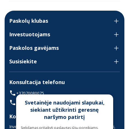
Paskolų klubas
Investuotojams
Paskolos gavėjams
Susisiekite
Konsultacija telefonu
+37070080075
Svetainėje naudojami slapukai,
(skambinant iš užsienio +37068700300)
siekiant užtikrinti geresnę
Konsultavimas gyvai
naršymo patirtį
Investuotojų aptarnavimas vyksta nuotoliniu būdu (gyvai,
Siekdamas pritaikyti paslaugas jūsų poreikiams,