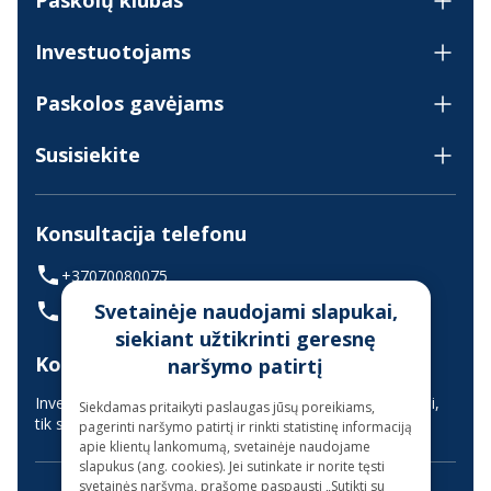
Paskolų klubas
Investuotojams
Paskolos gavėjams
Susisiekite
Konsultacija telefonu
+37070080075
Svetainėje naudojami slapukai,
(skambinant iš užsienio +37068700300)
siekiant užtikrinti geresnę
Konsultavimas gyvai
naršymo patirtį
Investuotojų aptarnavimas vyksta nuotoliniu būdu (gyvai,
Siekdamas pritaikyti paslaugas jūsų poreikiams,
tik suderinus laiką iš anksto)
pagerinti naršymo patirtį ir rinkti statistinę informaciją
apie klientų lankomumą, svetainėje naudojame
slapukus (ang. cookies). Jei sutinkate ir norite tęsti
svetainės naršymą, prašome paspausti „Sutikti su