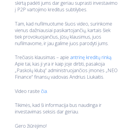
skirtą padėti jums dar geriau suprasti investavimo
į P2P vartojimo kreditus subtilybes.
Tam, kad nufilmuotume šiuos video, surinkome
vienus dažniausiai pasikartojančių, kartais šiek
tiek provokuojančius, jūsų klausimus, juos
nufilmavome, ir jau galime juos parodyti jums.
Trečiasis klausimas – apie
antrinę kreditų rinką
.
Apie tai, kas ji yra ir kaip joje dirbti, pasakoja
„Paskolų klubą“ administruojančios įmonės „NEO
Finance“ finansų vadovas Andrius Liukaitis.
Video rasite
čia
.
Tikimės, kad ši informacija bus naudinga ir
investavimas seksis dar geriau.
Gero žiūrėjimo!