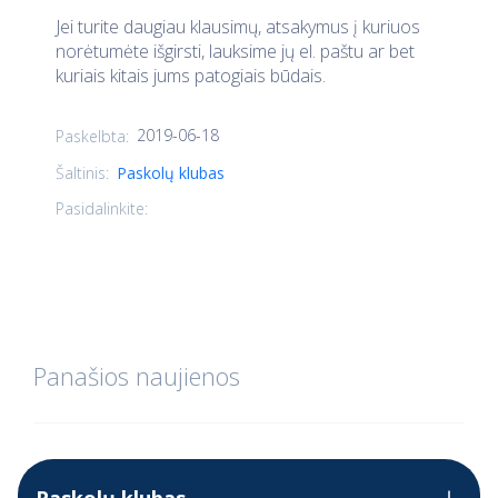
Jei turite daugiau klausimų, atsakymus į kuriuos
norėtumėte išgirsti, lauksime jų el. paštu ar bet
kuriais kitais jums patogiais būdais.
2019-06-18
Paskelbta:
Šaltinis:
Paskolų klubas
Pasidalinkite:
Panašios naujienos