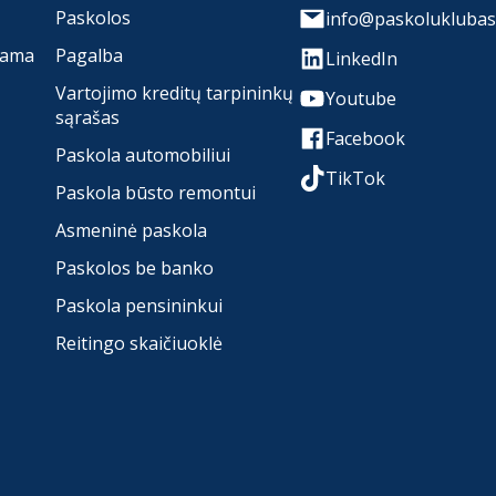
Paskolos
info@paskoluklubas.
rama
Pagalba
LinkedIn
Vartojimo kreditų tarpininkų
Youtube
sąrašas
Facebook
Paskola automobiliui
TikTok
Paskola būsto remontui
Asmeninė paskola
Paskolos be banko
Paskola pensininkui
Reitingo skaičiuoklė