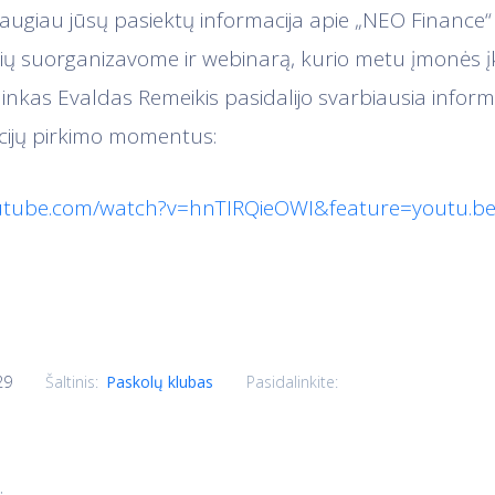
ugiau jūsų pasiektų informacija apie „NEO Finance“
inių suorganizavome ir webinarą, kurio metu įmonės įk
nkas Evaldas Remeikis pasidalijo svarbiausia informa
cijų pirkimo momentus:
outube.com/watch?v=hnTIRQieOWI&feature=youtu.b
29
Pasidalinkite:
Šaltinis:
Paskolų klubas