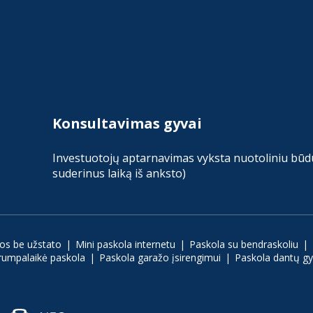
Konsultavimas gyvai
Investuotojų aptarnavimas vyksta nuotoliniu būdu 
suderinus laiką iš anksto)
los be užstato
Mini paskola internetu
Paskola su bendraskoliu
rumpalaikė paskola
Paskola garažo įsirengimui
Paskola dantų g