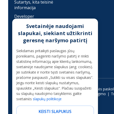
Sutartys, kita teisinė
informacija
Developer
Įkainiai
Svetainėje naudojami
slapukai, siekiant užtikrinti
Finansinis sukčiavimas
geresnę naršymo patirtį
Konsultacija telefonu
Siekdamas pritaikyti paslaugas jūsų
poreikiams, pagerinti naršymo patirtį ir rinkti
+37070080075
statistinę informaciją apie klientų lankomumą,
(skambinant iš užsienio +37068700300)
svetainėje naudojame slapukus (ang. cookies).
Jei sutinkate ir norite tęsti svetainės naršymą,
prašome paspausti „Sutikti su visais slapukais“.
Jeigu norite keisti slapukų nustatymus,
spauskite „Keisti slapukus“. Plačiau susipažinti
Vartojimo paskola
Kreditas internetu
Ilgalaikės pasko
su slapukų naudojimo taisyklėmis galite
Paskola studijoms
Paskola be pabrangimo
T
svetainės
slapukų politikoje
KEISTI SLAPUKUS