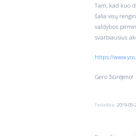
Tam, kad kuo da
šalia visų reng
valdybos pirmini
svarbiausius ak
https://www.y
Gero žiūrėjimo!
2019-05-
Paskelbta: