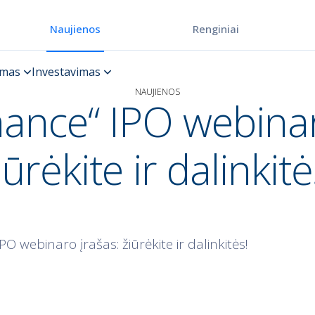
Renginiai
Naujienos
NAUJIENOS
ance“ IPO webinar
iūrėkite ir dalinkitė
O webinaro įrašas: žiūrėkite ir dalinkitės!