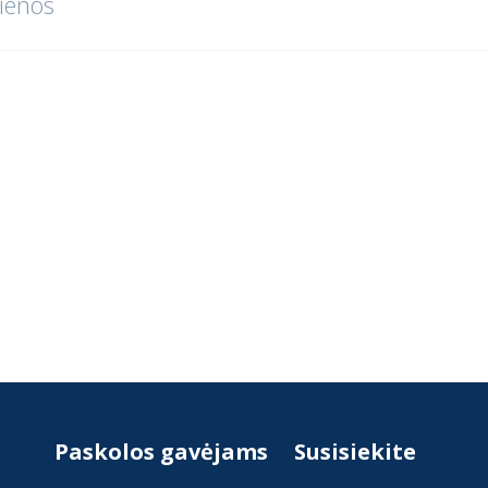
ienos
Paskolos gavėjams
Susisiekite