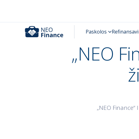
„NEO Fin
ž
„NEO Finance“ IP