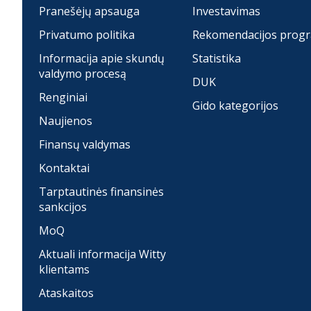
Pranešėjų apsauga
Investavimas
Privatumo politika
Rekomendacijos prog
Informacija apie skundų
Statistika
valdymo procesą
DUK
Renginiai
Gido kategorijos
Naujienos
Finansų valdymas
Kontaktai
Tarptautinės finansinės
sankcijos
MoQ
Aktuali informacija Witty
klientams
Ataskaitos