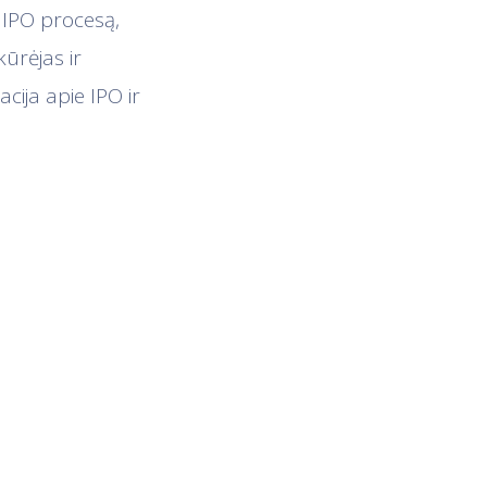
 IPO procesą,
ūrėjas ir
cija apie IPO ir
e