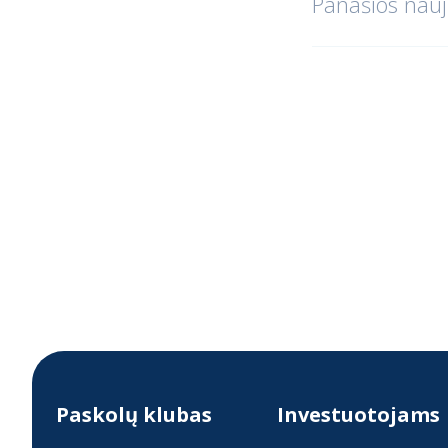
Panašios nauj
Paskolų klubas
Investuotojams